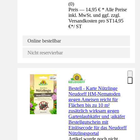
(
0
)
Preis — 14,95 € * Alle Preise
inkl. MwSt. und ggf. zzgl.
Versandkosten pro ST
14,95
€
*
/
ST
Online bestellbar
Nicht reservierbar
Bestell - Karte Nützlinge
Neudorff HM-Nematoden
gegen Ameisen reicht für
Flächen bis zu 10 m²
zusätzlich wirksam gegen
Gartenlaubkäfer und ;aikäfer
Bestellgutschein mit
Einlösecode für das Neudorff
Nützlingsportal
Artikel wurde noch nicht