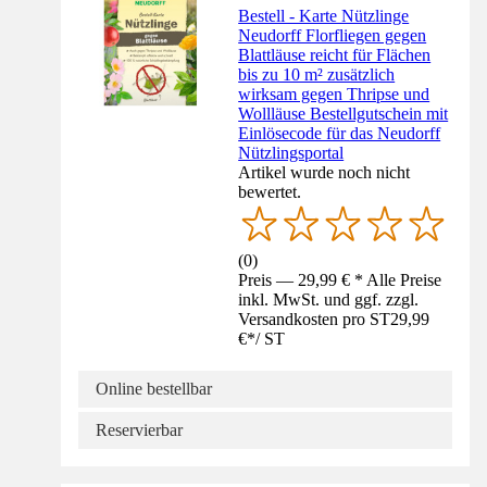
Bestell - Karte Nützlinge
Neudorff Florfliegen gegen
Blattläuse reicht für Flächen
bis zu 10 m² zusätzlich
wirksam gegen Thripse und
Wollläuse Bestellgutschein mit
Einlösecode für das Neudorff
Nützlingsportal
Artikel wurde noch nicht
bewertet.
(
0
)
Preis — 29,99 € * Alle Preise
inkl. MwSt. und ggf. zzgl.
Versandkosten pro ST
29,99
€
*
/
ST
Online bestellbar
Reservierbar