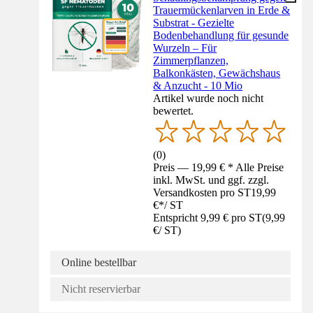
Trauermückenlarven in Erde &
Substrat - Gezielte
Bodenbehandlung für gesunde
Wurzeln – Für
Zimmerpflanzen,
Balkonkästen, Gewächshaus
& Anzucht - 10 Mio
Artikel wurde noch nicht
bewertet.
(
0
)
Preis — 19,99 € * Alle Preise
inkl. MwSt. und ggf. zzgl.
Versandkosten pro ST
19,99
€
*
/
ST
Entspricht 9,99 € pro ST
(
9,99
€
/
ST
)
Online bestellbar
Nicht reservierbar