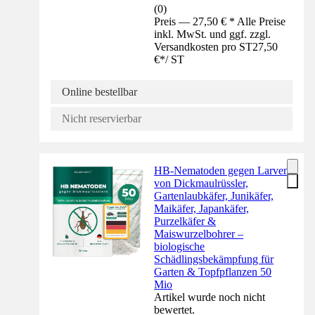
(
0
)
Preis — 27,50 € * Alle Preise
inkl. MwSt. und ggf. zzgl.
Versandkosten pro ST
27,50
€
*
/
ST
Online bestellbar
Nicht reservierbar
HB-Nematoden gegen Larven
von Dickmaulrüssler,
Gartenlaubkäfer, Junikäfer,
Maikäfer, Japankäfer,
Purzelkäfer &
Maiswurzelbohrer –
biologische
Schädlingsbekämpfung für
Garten & Topfpflanzen 50
Mio
Artikel wurde noch nicht
bewertet.