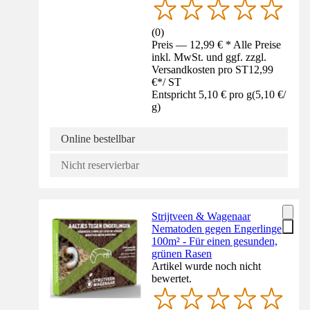
(
0
)
Preis — 12,99 € * Alle Preise
inkl. MwSt. und ggf. zzgl.
Versandkosten pro ST
12,99
€
*
/
ST
Entspricht 5,10 € pro g
(
5,10 €
/
g
)
Online bestellbar
Nicht reservierbar
Strijtveen & Wagenaar
Nematoden gegen Engerlinge
100m² - Für einen gesunden,
grünen Rasen
Artikel wurde noch nicht
bewertet.