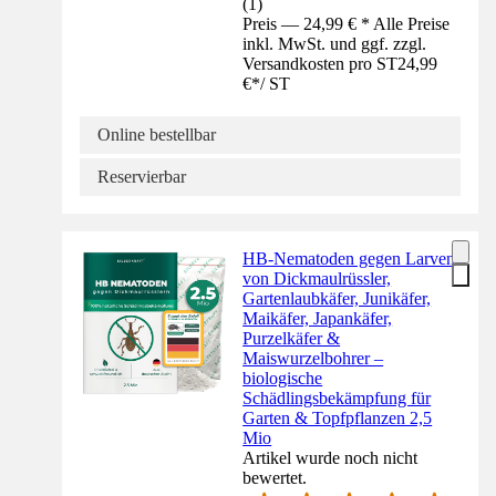
(
1
)
Preis — 24,99 € * Alle Preise
inkl. MwSt. und ggf. zzgl.
Versandkosten pro ST
24,99
€
*
/
ST
Online bestellbar
Reservierbar
HB-Nematoden gegen Larven
von Dickmaulrüssler,
Gartenlaubkäfer, Junikäfer,
Maikäfer, Japankäfer,
Purzelkäfer &
Maiswurzelbohrer –
biologische
Schädlingsbekämpfung für
Garten & Topfpflanzen 2,5
Mio
Artikel wurde noch nicht
bewertet.