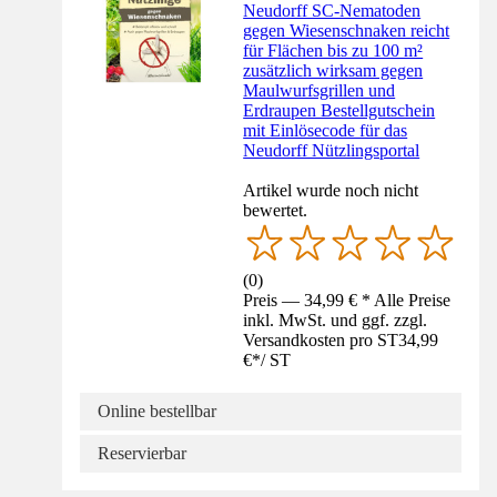
Neudorff SC-Nematoden
gegen Wiesenschnaken reicht
für Flächen bis zu 100 m²
zusätzlich wirksam gegen
Maulwurfsgrillen und
Erdraupen Bestellgutschein
mit Einlösecode für das
Neudorff Nützlingsportal
Artikel wurde noch nicht
bewertet.
(
0
)
Preis — 34,99 € * Alle Preise
inkl. MwSt. und ggf. zzgl.
Versandkosten pro ST
34,99
€
*
/
ST
Online bestellbar
Reservierbar