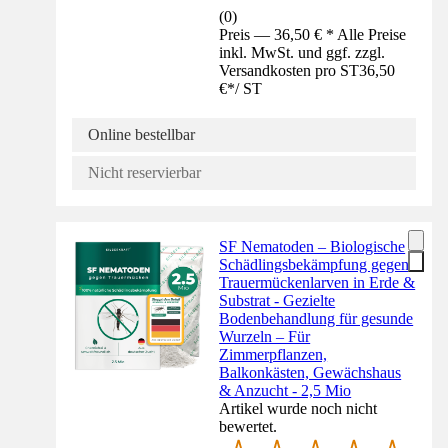
(
0
)
Preis — 36,50 € * Alle Preise
inkl. MwSt. und ggf. zzgl.
Versandkosten pro ST
36,50
€
*
/
ST
Online bestellbar
Nicht reservierbar
SF Nematoden – Biologische
Schädlingsbekämpfung gegen
Trauermückenlarven in Erde &
Substrat - Gezielte
Bodenbehandlung für gesunde
Wurzeln – Für
Zimmerpflanzen,
Balkonkästen, Gewächshaus
& Anzucht - 2,5 Mio
Artikel wurde noch nicht
bewertet.