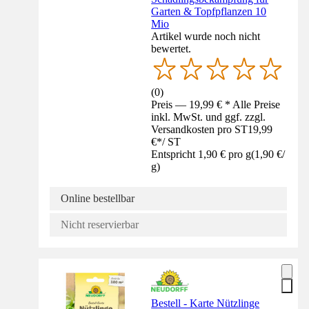
Garten & Topfpflanzen 10
Mio
Artikel wurde noch nicht
bewertet.
(
0
)
Preis — 19,99 € * Alle Preise
inkl. MwSt. und ggf. zzgl.
Versandkosten pro ST
19,99
€
*
/
ST
Entspricht 1,90 € pro g
(
1,90 €
/
g
)
Online bestellbar
Nicht reservierbar
Bestell - Karte Nützlinge