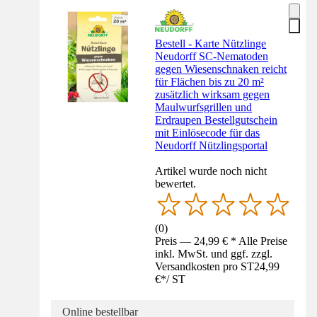
Bestell - Karte Nützlinge
Neudorff SC-Nematoden
gegen Wiesenschnaken reicht
für Flächen bis zu 20 m²
zusätzlich wirksam gegen
Maulwurfsgrillen und
Erdraupen Bestellgutschein
mit Einlösecode für das
Neudorff Nützlingsportal
Artikel wurde noch nicht
bewertet.
(
0
)
Preis — 24,99 € * Alle Preise
inkl. MwSt. und ggf. zzgl.
Versandkosten pro ST
24,99
€
*
/
ST
Online bestellbar