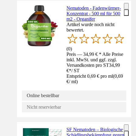
Nematoden - Fadenwürmer-
Konzentrat - 500 ml für 500
m2 - Organifer
Artikel wurde noch nicht
bewertet.
(
0
)
Preis — 34,99 € * Alle Preise
inkl. MwSt. und ggf. zzgl.
Versandkosten pro ST
34,99
€
*
/
ST
Entspricht 0,69 € pro ml
(
0,69
€
/
ml
)
Online bestellbar
Nicht reservierbar
SF Nematoden – Biologische
Schädlingsbekämpfung gegen