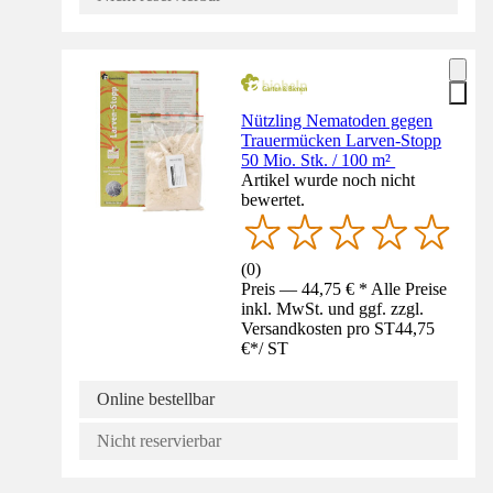
Nützling Nematoden gegen
Trauermücken Larven-Stopp
50 Mio. Stk. / 100 m²
Artikel wurde noch nicht
bewertet.
(
0
)
Preis — 44,75 € * Alle Preise
inkl. MwSt. und ggf. zzgl.
Versandkosten pro ST
44,75
€
*
/
ST
Online bestellbar
Nicht reservierbar