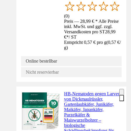
(
0
)
Preis — 28,99 € * Alle Preise
inkl. MwSt. und ggf. zzgl.
Versandkosten pro ST
28,99
€
*
/
ST
Entspricht 0,57 € pro g
(
0,57 €
/
g
)
Online bestellbar
Nicht reservierbar
HB-Nematoden gegen Larven
von Dickmaulrüssler,
Gartenlaubkäfer, Junikäfer,
Maikäfer, Japankäfer,
Purzelkäfer &
Maiswurzelbohrer –
biologische
Schädlingsbekämpfung für