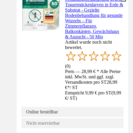
Trauermückenlarven in Erde &
Substrat - Gezielte
Bodenbehandlung für gesunde
Wurzeln – Für
Zimmerpflanzen,
Balkonkästen, Gewächshaus
& Anzucht - 50 Mio
Artikel wurde noch nicht
bewertet.
(
0
)
Preis — 28,99 € * Alle Preise
inkl. MwSt. und ggf. zzgl.
Versandkosten pro ST
28,99
€
*
/
ST
Entspricht 9,99 € pro ST
(
9,99
€
/
ST
)
Online bestellbar
Nicht reservierbar