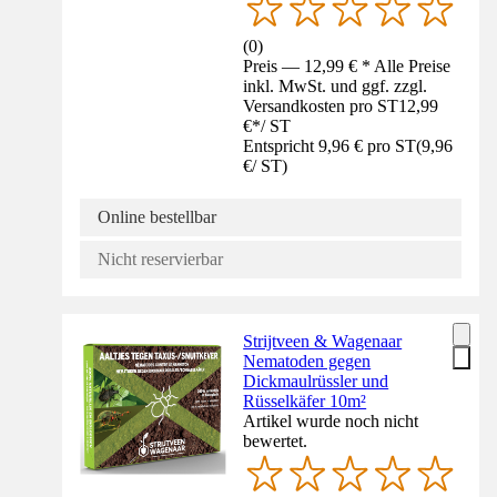
(
0
)
Preis — 12,99 € * Alle Preise
inkl. MwSt. und ggf. zzgl.
Versandkosten pro ST
12,99
€
*
/
ST
Entspricht 9,96 € pro ST
(
9,96
€
/
ST
)
Online bestellbar
Nicht reservierbar
Strijtveen & Wagenaar
Nematoden gegen
Dickmaulrüssler und
Rüsselkäfer 10m²
Artikel wurde noch nicht
bewertet.