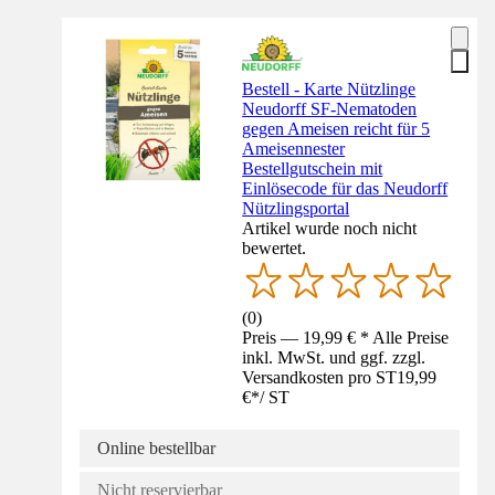
Bestell - Karte Nützlinge
Neudorff SF-Nematoden
gegen Ameisen reicht für 5
Ameisennester
Bestellgutschein mit
Einlösecode für das Neudorff
Nützlingsportal
Artikel wurde noch nicht
bewertet.
(
0
)
Preis — 19,99 € * Alle Preise
inkl. MwSt. und ggf. zzgl.
Versandkosten pro ST
19,99
€
*
/
ST
Online bestellbar
Nicht reservierbar