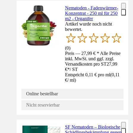
Nematoden - Fadenwürmer-
Konzentrat - 250 ml für 250
m2 - Organifer
Artikel wurde noch nicht
bewertet.
(
0
)
Preis — 27,99 € * Alle Preise
inkl. MwSt. und ggf. zzgl.
Versandkosten pro ST
27,99
€
*
/
ST
Entspricht 0,11 € pro ml
(
0,11
€
/
ml
)
Online bestellbar
Nicht reservierbar
SF Nematoden – Biologische
Schädlingsbekämpfung gegen