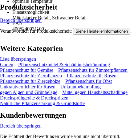
optimale Temperatur
Produktsicherheit
12 °C
Einsatzmöglichkeit
Mittelstarker Befall, Schwacher Befall
Bereich überspringen
EAN
4005240031100
Verantwortlich für Produktsicherheit:
.
Siehe Herstellerinformationen
Weitere Kategorien
Liste überspringen
Garten
Pflanzenschutzmittel & Schädlingsbekämpfung
Pflanzenschutz für Gemüse
Pflanzenschutz für Zimmerpflanzen
Pflanzenschutz für Zierpflanzen
Pflanzenschutz für Rosen
Pflanzenschutz für Ziergehölze
Pflanzenschutz für Obst
Unkrautvernichter für Rasen
Unkrautbekämpfung
gegen Algen und Grünbeläge
Mittel gegen Haushaltsschädlinge
Drucksprühgeräte & Druckspritzen
Natürliche Pflanzenstärkung & Grundstoffe
Kundenbewertungen
Bereich überspringen
Die Echtheit der Bewertungen wurde von uns nicht überprüft.