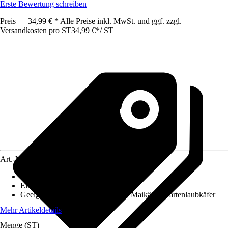
Erste Bewertung schreiben
Preis — 34,99 € * Alle Preise inkl. MwSt. und ggf. zzgl.
Versandkosten pro ST
34,99 €
*
/
ST
Art.-Nr.
12738625
Ausführung
:
Nematoden
Einsatzbereich
:
Außen
Geeignet gegen
:
Dickmaulrüssler, Maikäfer, Gartenlaubkäfer
Mehr Artikeldetails
Menge (ST)