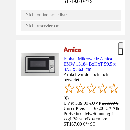
ST
719,00 €
*
/
ST
Nicht online bestellbar
Nicht reservierbar
Einbau Mikrowelle Amica
EMW 13184 BxHxT 59,5 x
37,2 x 36,8 cm
Artikel wurde noch nicht
bewertet.
(
0
)
UVP: 339,00 €
UVP
339,00 €
Unser Preis — 167,00 € * Alle
Preise inkl. MwSt. und ggf.
zzgl. Versandkosten pro
ST
167,00 €
*
/
ST