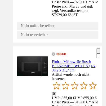
Unser Preis — 929,00 € * Alle
Preise inkl. MwSt. und ggf.
zzgl. Versandkosten pro
ST
929,00 €
*
/
ST
Nicht online bestellbar
Nicht reservierbar
Einbau Mikrowelle Bosch
BFL520MB0 BxHxT 59,4 x
38,2 x 31,7 cm
Artikel wurde noch nicht
bewertet.
(
0
)
UVP: 855,00 €
UVP
855,00 €
Unser Preis — 315,00 € * Alle