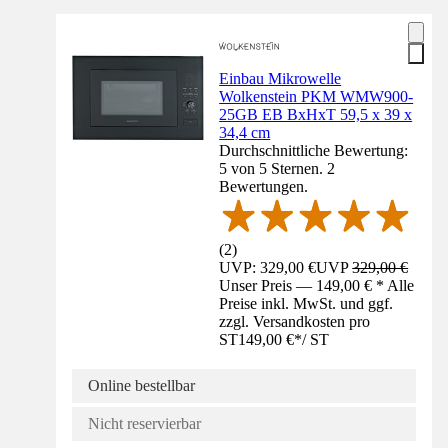
Einbau Mikrowelle
Wolkenstein PKM WMW900-
25GB EB BxHxT 59,5 x 39 x
34,4 cm
Durchschnittliche Bewertung:
5 von 5 Sternen. 2
Bewertungen.
(
2
)
UVP: 329,00 €
UVP
329,00 €
Unser Preis — 149,00 € * Alle
Preise inkl. MwSt. und ggf.
zzgl. Versandkosten pro
ST
149,00 €
*
/
ST
Online bestellbar
Nicht reservierbar