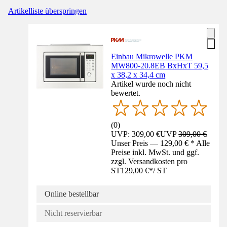
Artikelliste überspringen
Einbau Mikrowelle PKM
MW800-20.8EB BxHxT 59,5
x 38,2 x 34,4 cm
Artikel wurde noch nicht
bewertet.
(
0
)
UVP: 309,00 €
UVP
309,00 €
Unser Preis — 129,00 € * Alle
Preise inkl. MwSt. und ggf.
zzgl. Versandkosten pro
ST
129,00 €
*
/
ST
Online bestellbar
Nicht reservierbar