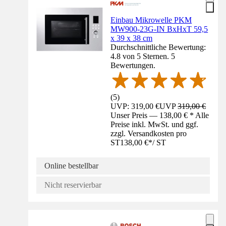
Einbau Mikrowelle PKM
MW900-23G-IN BxHxT 59,5
x 39 x 38 cm
Durchschnittliche Bewertung:
4.8 von 5 Sternen. 5
Bewertungen.
(
5
)
UVP: 319,00 €
UVP
319,00 €
Unser Preis — 138,00 € * Alle
Preise inkl. MwSt. und ggf.
zzgl. Versandkosten pro
ST
138,00 €
*
/
ST
Online bestellbar
Nicht reservierbar