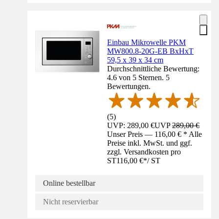
Einbau Mikrowelle PKM
MW800.8-20G-EB BxHxT
59,5 x 39 x 34 cm
Durchschnittliche Bewertung:
4.6 von 5 Sternen. 5
Bewertungen.
(
5
)
UVP: 289,00 €
UVP
289,00 €
Unser Preis — 116,00 € * Alle
Preise inkl. MwSt. und ggf.
zzgl. Versandkosten pro
ST
116,00 €
*
/
ST
Online bestellbar
Nicht reservierbar