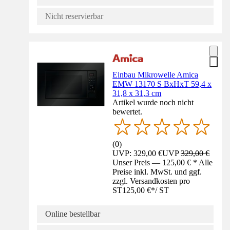
Nicht reservierbar
Einbau Mikrowelle Amica
EMW 13170 S BxHxT 59,4 x
31,8 x 31,3 cm
Artikel wurde noch nicht
bewertet.
(
0
)
UVP: 329,00 €
UVP
329,00 €
Unser Preis — 125,00 € * Alle
Preise inkl. MwSt. und ggf.
zzgl. Versandkosten pro
ST
125,00 €
*
/
ST
Online bestellbar