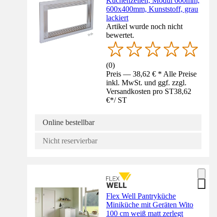
Küchenzeilen, Modul 600mm,
600x400mm, Kunststoff, grau
lackiert
Artikel wurde noch nicht
bewertet.
(
0
)
Preis — 38,62 € * Alle Preise
inkl. MwSt. und ggf. zzgl.
Versandkosten pro ST
38,62
€
*
/
ST
Online bestellbar
Nicht reservierbar
Flex Well Pantryküche
Miniküche mit Geräten Wito
100 cm weiß matt zerlegt