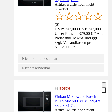
Artikel wurde noch nicht
bewertet.
(
0
)
UVP: 747,00 €
UVP
747,00 €
Unser Preis — 379,00 € * Alle
Preise inkl. MwSt. und ggf.
zzgl. Versandkosten pro
ST
379,00 €
*
/
ST
Nicht online bestellbar
Nicht reservierbar
Einbau Mikrowelle Bosch
BFL524MS0 BxHxT 59,4 x
38,2 x 31,7 cm
Artikel wurde noch nicht