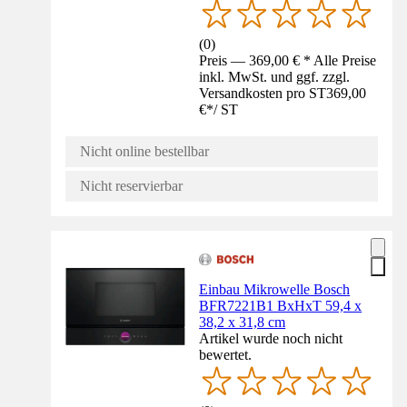
(
0
)
Preis — 369,00 € * Alle Preise
inkl. MwSt. und ggf. zzgl.
Versandkosten pro ST
369,00
€
*
/
ST
Nicht online bestellbar
Nicht reservierbar
Einbau Mikrowelle Bosch
BFR7221B1 BxHxT 59,4 x
38,2 x 31,8 cm
Artikel wurde noch nicht
bewertet.