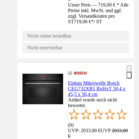
Unser Preis — 719,00 € * Alle
Preise inkl. MwSt. und ggf.
zzgl. Versandkosten pro
ST
719,00 €
*
/
ST
Nicht online bestellbar
Nicht reservierbar
Einbau Mikrowelle Bosch
CEG732XB1 BxHxT 59,4 x
45,5 x 56,4 cm
Artikel wurde noch nicht
bewertet.
(
0
)
UVP: 2033,00 €
UVP
2033,00
€