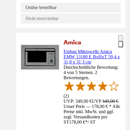
Online bestellbar
Nicht reservierbar
Einbau Mikrowelle Amica
EMW 13180 E BxHxT 59,4 x
31,8 x 31,3 cm
Durchschnittliche Bewertung:
4 von 5 Sternen. 2
Bewertungen.
(
2
)
UVP: 349,00 €
UVP
349,00 €
Unser Preis — 178,00 € * Alle
Preise inkl. MwSt. und ggf.
zzgl. Versandkosten pro
ST
178,00 €
*
/
ST