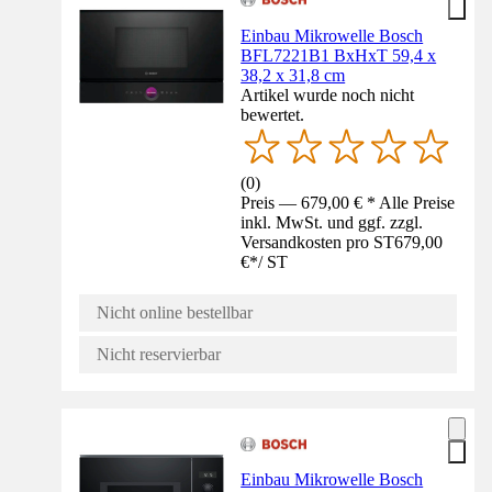
Einbau Mikrowelle Bosch
BFL7221B1 BxHxT 59,4 x
38,2 x 31,8 cm
Artikel wurde noch nicht
bewertet.
(
0
)
Preis — 679,00 € * Alle Preise
inkl. MwSt. und ggf. zzgl.
Versandkosten pro ST
679,00
€
*
/
ST
Nicht online bestellbar
Nicht reservierbar
Einbau Mikrowelle Bosch