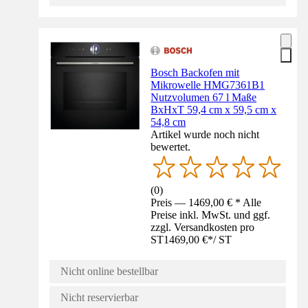
Bosch Backofen mit
Mikrowelle HMG7361B1
Nutzvolumen 67 l Maße
BxHxT 59,4 cm x 59,5 cm x
54,8 cm
Artikel wurde noch nicht
bewertet.
(
0
)
Preis — 1469,00 € * Alle
Preise inkl. MwSt. und ggf.
zzgl. Versandkosten pro
ST
1469,00 €
*
/
ST
Nicht online bestellbar
Nicht reservierbar