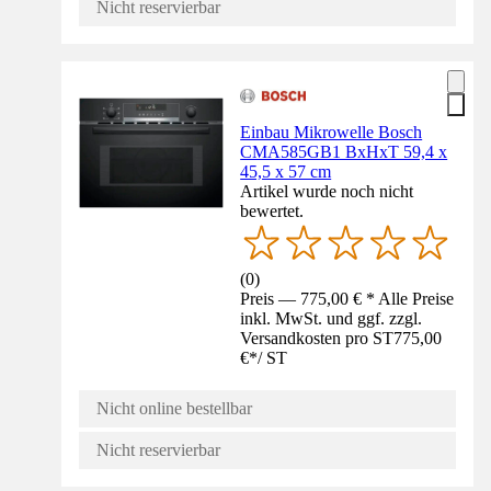
Nicht reservierbar
Einbau Mikrowelle Bosch
CMA585GB1 BxHxT 59,4 x
45,5 x 57 cm
Artikel wurde noch nicht
bewertet.
(
0
)
Preis — 775,00 € * Alle Preise
inkl. MwSt. und ggf. zzgl.
Versandkosten pro ST
775,00
€
*
/
ST
Nicht online bestellbar
Nicht reservierbar