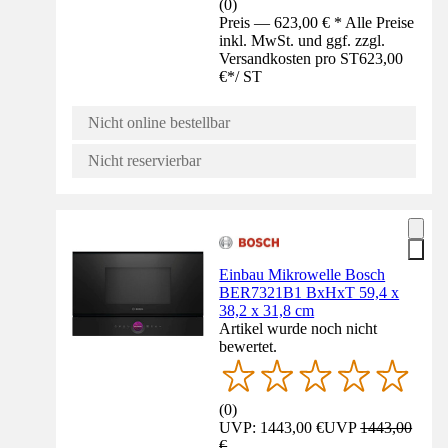
(
0
)
Preis — 623,00 € * Alle Preise
inkl. MwSt. und ggf. zzgl.
Versandkosten pro ST
623,00
€
*
/
ST
Nicht online bestellbar
Nicht reservierbar
Einbau Mikrowelle Bosch
BER7321B1 BxHxT 59,4 x
38,2 x 31,8 cm
Artikel wurde noch nicht
bewertet.
(
0
)
UVP: 1443,00 €
UVP
1443,00
€