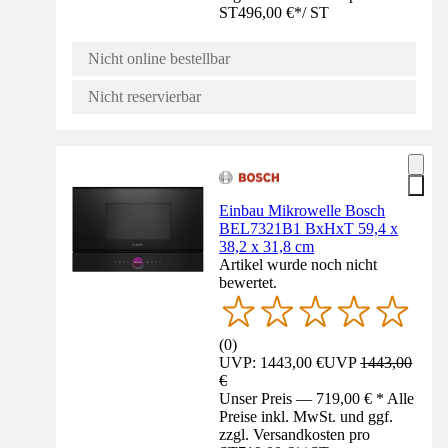
ST
496,00 €
*
/
ST
Nicht online bestellbar
Nicht reservierbar
Einbau Mikrowelle Bosch
BEL7321B1 BxHxT 59,4 x
38,2 x 31,8 cm
Artikel wurde noch nicht
bewertet.
(
0
)
UVP: 1443,00 €
UVP
1443,00
€
Unser Preis — 719,00 € * Alle
Preise inkl. MwSt. und ggf.
zzgl. Versandkosten pro