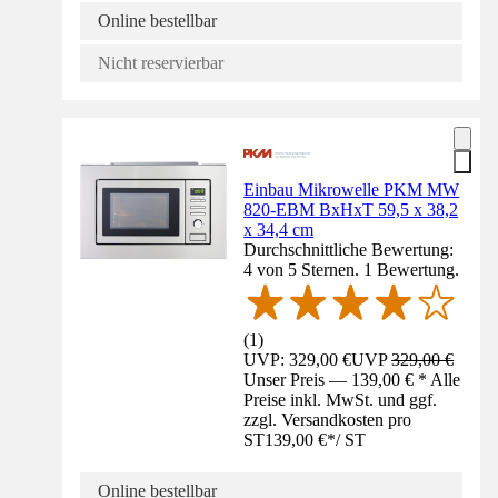
Online bestellbar
Nicht reservierbar
Einbau Mikrowelle PKM MW
820-EBM BxHxT 59,5 x 38,2
x 34,4 cm
Durchschnittliche Bewertung:
4 von 5 Sternen. 1 Bewertung.
(
1
)
UVP: 329,00 €
UVP
329,00 €
Unser Preis — 139,00 € * Alle
Preise inkl. MwSt. und ggf.
zzgl. Versandkosten pro
ST
139,00 €
*
/
ST
Online bestellbar