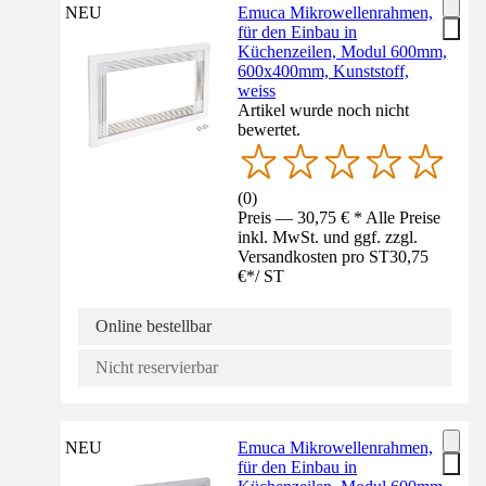
NEU
Emuca Mikrowellenrahmen,
für den Einbau in
Küchenzeilen, Modul 600mm,
600x400mm, Kunststoff,
weiss
Artikel wurde noch nicht
bewertet.
(
0
)
Preis — 30,75 € * Alle Preise
inkl. MwSt. und ggf. zzgl.
Versandkosten pro ST
30,75
€
*
/
ST
Online bestellbar
Nicht reservierbar
NEU
Emuca Mikrowellenrahmen,
für den Einbau in