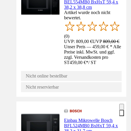
BEL554MB0 BxHxT 59,4 x
38,2 x 38,8 cm
Artikel wurde noch nicht
bewertet.
(
0
)
UVP: 809,00 €
UVP
809,00 €
Unser Preis — 459,00 € * Alle
Preise inkl. MwSt. und ggf.
zzgl. Versandkosten pro
ST
459,00 €
*
/
ST
Nicht online bestellbar
Nicht reservierbar
Einbau Mikrowelle Bosch
BFL524MB0 BxHxT 59,4 x
38,2 x 31,7 cm