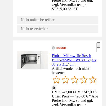
Preise inkl. MwSt. und ggf.
zzgl. Versandkosten pro
ST
315,00 €
*
/
ST
Nicht online bestellbar
Nicht reservierbar
Einbau Mikrowelle Bosch
BFL524MW0 BxHxT 59,4 x
38,2 x 31,7 cm
Artikel wurde noch nicht
bewertet.
(
0
)
UVP: 747,00 €
UVP
747,00 €
Unser Preis — 496,00 € * Alle
Preise inkl. MwSt. und ggf.
zzgl. Versandkosten pro