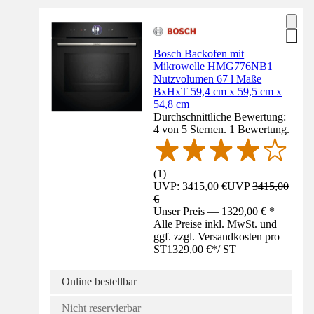
Bosch Backofen mit
Mikrowelle HMG776NB1
Nutzvolumen 67 l Maße
BxHxT 59,4 cm x 59,5 cm x
54,8 cm
Durchschnittliche Bewertung:
4 von 5 Sternen. 1 Bewertung.
(
1
)
UVP: 3415,00 €
UVP
3415,00
€
Unser Preis — 1329,00 € *
Alle Preise inkl. MwSt. und
ggf. zzgl. Versandkosten pro
ST
1329,00 €
*
/
ST
Online bestellbar
Nicht reservierbar