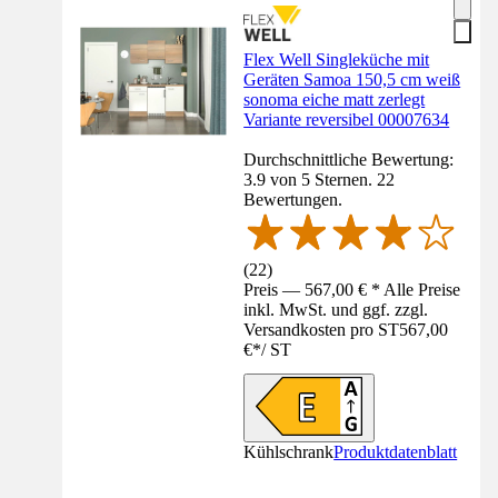
Flex Well Singleküche mit
Geräten Samoa 150,5 cm weiß
sonoma eiche matt zerlegt
Variante reversibel 00007634
Durchschnittliche Bewertung:
3.9 von 5 Sternen. 22
Bewertungen.
(
22
)
Preis — 567,00 € * Alle Preise
inkl. MwSt. und ggf. zzgl.
Versandkosten pro ST
567,00
€
*
/
ST
Kühlschrank
Produktdatenblatt