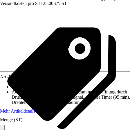
Versandkosten pro ST
125,00 €
*
/
ST
Art.-Nr.
10361001
Funktionen
:
-
Ausstattung
:
6 automatische Garprogramme, Türöffnung durch
Druckknopf, LED-Anzeige, Endsignal, digitaler Timer (95 min),
Drehteller, Einbaurahmen, Auftaufunktion,
Mehr Artikeldetails
Menge (ST)