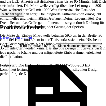
und die LED-Anzeige mit digitalem Timer bis zu 95 Minuten hält Dich
stets informiert. Die Mikrowelle verfügt über eine Leistung von 800
Watt, während der Grill mit 1000 Watt für zusätzliche Gar- oder
Grillkombinationen sorgt. Die integrierte Auftaufunktion ermöglicht
Mehr anzeigen
ein schnelles und gleichmäßiges Auftauen Deiner Lebensmittel. Der
Drehteller und das Grillregal im Innenraum sorgen durch Drehung für
Produktsicherheit
eine gleichmäßige Erwärmung oder Garung der Speisen.
Die Maße der Einbau Mikrowelle betragen 59,5 cm in der Breite, 36
Bereich überspringen
cm in der Höhe und 39 cm in der Tiefe, sodass sie in eine Nische mit
einer Breite von 56 cm, einer Höhe von 36,5 cm und einer Tiefe von
Verantwortlich für Produktsicherheit:
.
Siehe Herstellerinformationen
35 cm integriert werden kann. Das stilvolle Design in Schwarz passt in
jede moderne Küche und der mitgelieferte Einbaurahmen erleichtert
die Installation.
Festgezurrt: Die Einbau Mikrowelle PKM MW800-20B EB
kombiniert leistungsstarke Funktionen mit einem stilvollen Design,
perfekt für jede Küche.