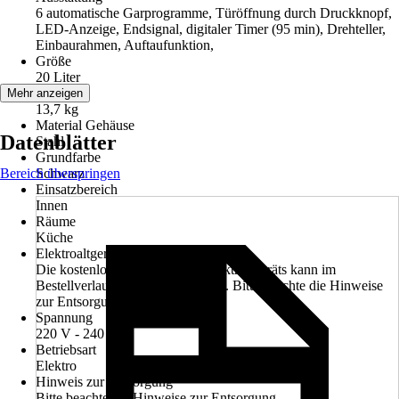
6 automatische Garprogramme, Türöffnung durch Druckknopf,
LED-Anzeige, Endsignal, digitaler Timer (95 min), Drehteller,
Einbaurahmen, Auftaufunktion,
Größe
20 Liter
Gewicht
Mehr anzeigen
13,7 kg
Material Gehäuse
Datenblätter
Stahl
Grundfarbe
Bereich überspringen
Schwarz
Einsatzbereich
Innen
Räume
Küche
Elektroaltgerät-Rücknahme
Die kostenlose Rückgabe des Elektro-Geräts kann im
Bestellverlauf ausgewählt werden. Bitte beachte die Hinweise
zur Entsorgung.
Spannung
220 V - 240 V
Betriebsart
Elektro
Hinweis zur Entsorgung
Bitte beachte die Hinweise zur Entsorgung