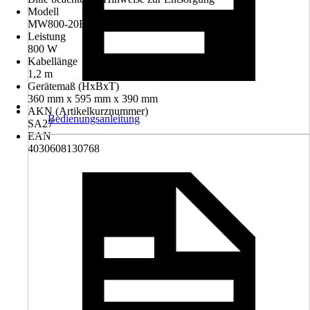
Modell
MW800-20B EB
Leistung
800 W
Kabellänge
1,2 m
Gerätemaß (HxBxT)
360 mm x 595 mm x 390 mm
AKN (Artikelkurznummer)
Bedienungsanleitung
SA27
EAN
4030608130768