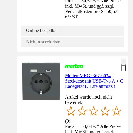
Preis — 50,67 € * Alle Preise
inkl. MwSt. und ggf. zzgl.
Versandkosten pro ST
50,67
€
*
/
ST
Online bestellbar
Nicht reservierbar
Merten MEG2367-6034
Steckdose mit USB-Typ A + C
Ladegerät D-Life anthrazit
Artikel wurde noch nicht
bewertet.
(
0
)
Preis — 53,04 € * Alle Preise
inkl. MwSt. und ggf. zzgl.