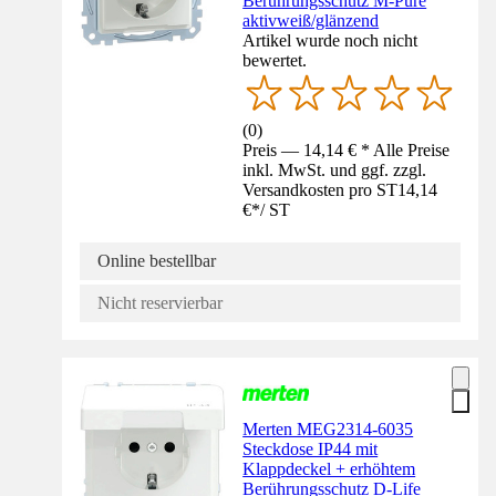
Berührungsschutz M-Pure
aktivweiß/glänzend
Artikel wurde noch nicht
bewertet.
(
0
)
Preis — 14,14 € * Alle Preise
inkl. MwSt. und ggf. zzgl.
Versandkosten pro ST
14,14
€
*
/
ST
Online bestellbar
Nicht reservierbar
Merten MEG2314-6035
Steckdose IP44 mit
Klappdeckel + erhöhtem
Berührungsschutz D-Life