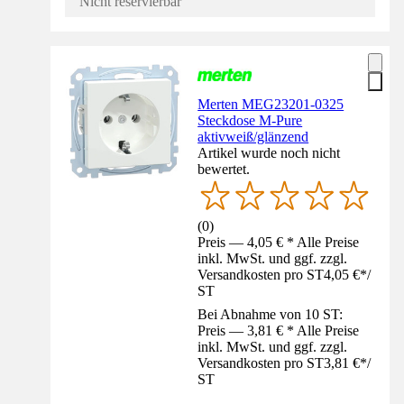
Nicht reservierbar
Merten MEG23201-0325
Steckdose M-Pure
aktivweiß/glänzend
Artikel wurde noch nicht
bewertet.
(
0
)
Preis — 4,05 € * Alle Preise
inkl. MwSt. und ggf. zzgl.
Versandkosten pro ST
4,05 €
*
/
ST
Bei Abnahme von 10 ST:
Preis — 3,81 € * Alle Preise
inkl. MwSt. und ggf. zzgl.
Versandkosten pro ST
3,81 €
*
/
ST