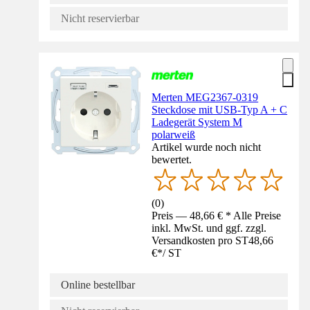
Nicht reservierbar
Merten MEG2367-0319
Steckdose mit USB-Typ A + C
Ladegerät System M
polarweiß
Artikel wurde noch nicht
bewertet.
(
0
)
Preis — 48,66 € * Alle Preise
inkl. MwSt. und ggf. zzgl.
Versandkosten pro ST
48,66
€
*
/
ST
Online bestellbar