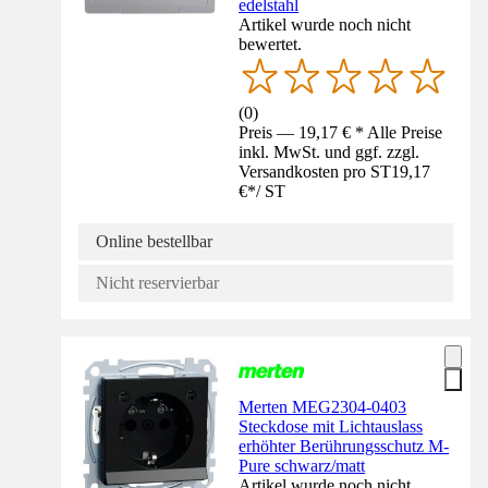
edelstahl
Artikel wurde noch nicht
bewertet.
(
0
)
Preis — 19,17 € * Alle Preise
inkl. MwSt. und ggf. zzgl.
Versandkosten pro ST
19,17
€
*
/
ST
Online bestellbar
Nicht reservierbar
Merten MEG2304-0403
Steckdose mit Lichtauslass
erhöhter Berührungsschutz M-
Pure schwarz/matt
Artikel wurde noch nicht