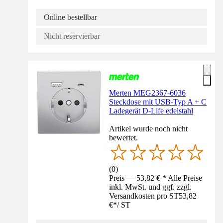
Online bestellbar
Nicht reservierbar
Merten MEG2367-6036
Steckdose mit USB-Typ A + C
Ladegerät D-Life edelstahl
Artikel wurde noch nicht
bewertet.
(
0
)
Preis — 53,82 € * Alle Preise
inkl. MwSt. und ggf. zzgl.
Versandkosten pro ST
53,82
€
*
/
ST