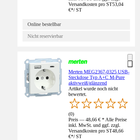
Versandkosten pro ST
53,04
€
*
/
ST
Online bestellbar
Nicht reservierbar
Merten MEG2367-0325 USB-
Steckdose Typ A+C M-Pure
aktivweiß/glänzend
Artikel wurde noch nicht
bewertet.
(
0
)
Preis — 48,66 € * Alle Preise
inkl. MwSt. und ggf. zzgl.
Versandkosten pro ST
48,66
€
*
/
ST