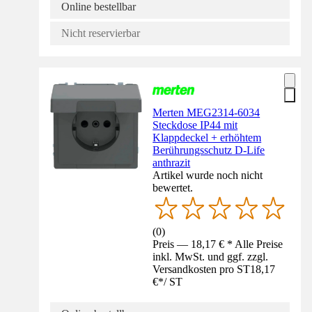
Online bestellbar
Nicht reservierbar
Merten MEG2314-6034
Steckdose IP44 mit
Klappdeckel + erhöhtem
Berührungsschutz D-Life
anthrazit
Artikel wurde noch nicht
bewertet.
(
0
)
Preis — 18,17 € * Alle Preise
inkl. MwSt. und ggf. zzgl.
Versandkosten pro ST
18,17
€
*
/
ST