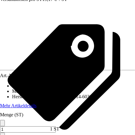
Art.-Nr.
12028387
Artikeltyp
:
Steckdose
Montageart
:
Unterputz
Herstellerartikelnummer
:
MEG2314-6036
Mehr Artikeldetails
Menge (ST)
1 ST