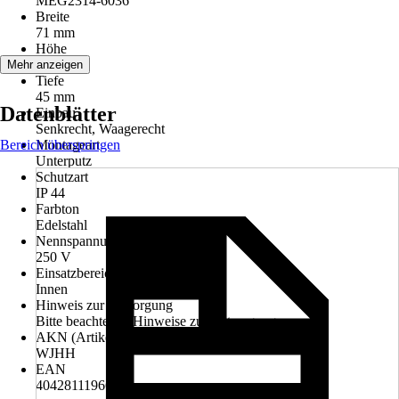
MEG2314-6036
Breite
71 mm
Höhe
71 mm
Mehr anzeigen
Tiefe
45 mm
Datenblätter
Einbau
Senkrecht, Waagerecht
Bereich überspringen
Montageart
Unterputz
Schutzart
IP 44
Farbton
Edelstahl
Nennspannung
250 V
Einsatzbereich
Innen
Hinweis zur Entsorgung
Bitte beachte die Hinweise zur Entsorgung
AKN (Artikelkurznummer)
WJHH
EAN
4042811196639