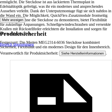
ermöglicht. Die Steckdose ist aus lackiertem Thermoplast in
Edelstahloptik gefertigt, was ihr ein modernes und ansprechendes
Aussehen verleiht. Dank der Unterputzmontage fügt sie sich nahtlos in
die Wand ein. Die Möglichkeit, QuickFlex-Zusatzmodule frontseitig
nachzurüsten, ohne die Steckdose zu demontieren, bietet Flexibilität
Mehr anzeigen
für zukünftige Anpassungen. Schnellgewindeschrauben und versenkte
Krallen mit Rückstellfeder erleichtern die Installation und sorgen für
Produktsicherheit
einen sicheren Halt.
Festgezurrt: Die Merten MEG2314-6036 Steckdose kombiniert
Bereich überspringen
Sicherheit, Flexibilität und ein modernes Design für den Innenbereich.
Verantwortlich für Produktsicherheit:
.
Siehe Herstellerinformationen