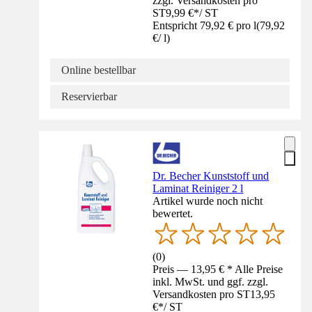
zzgl. Versandkosten pro
ST
9,99 €
*
/
ST
Entspricht 79,92 € pro l
(
79,92
€
/
l
)
Online bestellbar
Reservierbar
Dr. Becher Kunststoff und
Laminat Reiniger 2 l
Artikel wurde noch nicht
bewertet.
(
0
)
Preis — 13,95 € * Alle Preise
inkl. MwSt. und ggf. zzgl.
Versandkosten pro ST
13,95
€
*
/
ST