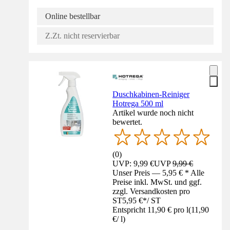
Online bestellbar
Z.Zt. nicht reservierbar
Duschkabinen-Reiniger
Hotrega 500 ml
Artikel wurde noch nicht
bewertet.
(
0
)
UVP: 9,99 €
UVP
9,99 €
Unser Preis — 5,95 € * Alle
Preise inkl. MwSt. und ggf.
zzgl. Versandkosten pro
ST
5,95 €
*
/
ST
Entspricht 11,90 € pro l
(
11,90
€
/
l
)