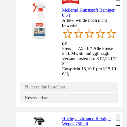
Mellerud Kunststoff Reiniger
0,5 l
Artikel wurde noch nicht
bewertet.
(
0
)
Preis — 7,55 € * Alle Preise
inkl. MwSt. und ggf. zzgl.
Versandkosten pro ST
7,55 €
*
/
ST
Entspricht 15,10 € pro l
(
15,10
€
/
l
)
Nicht online bestellbar
Reservierbar
Hochglanzfronten Reiniger
Wepos 750 ml