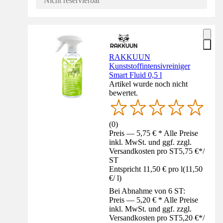
Nicht reservierbar
RAKKUUN
Kunststoffintensivreiniger
Smart Fluid 0,5 l
Artikel wurde noch nicht
bewertet.
(
0
)
Preis — 5,75 € * Alle Preise
inkl. MwSt. und ggf. zzgl.
Versandkosten pro ST
5,75 €
*
/
ST
Entspricht 11,50 € pro l
(
11,50
€
/
l
)
Bei Abnahme von 6 ST:
Preis — 5,20 € * Alle Preise
inkl. MwSt. und ggf. zzgl.
Versandkosten pro ST
5,20 €
*
/