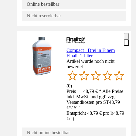
Online bestellbar
Nicht reservierbar
Compact - Drei in Einem
Finalit 1 Liter
Artikel wurde noch nicht
bewertet.
(
0
)
Preis — 48,79 € * Alle Preise
inkl. MwSt. und ggf. zzgl.
Versandkosten pro ST
48,79
€
*
/
ST
Entspricht 48,79 € pro l
(
48,79
€
/
l
)
Nicht online bestellbar