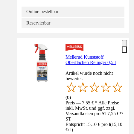
Online bestellbar
Reservierbar
Mellerud Kunststoff
Oberflächen Reiniger 0,5 l
Artikel wurde noch nicht
bewertet.
(
0
)
Preis — 7,55 € * Alle Preise
inkl. MwSt. und ggf. zzgl.
Versandkosten pro ST
7,55 €
*
/
ST
Entspricht 15,10 € pro l
(
15,10
€
/
l
)