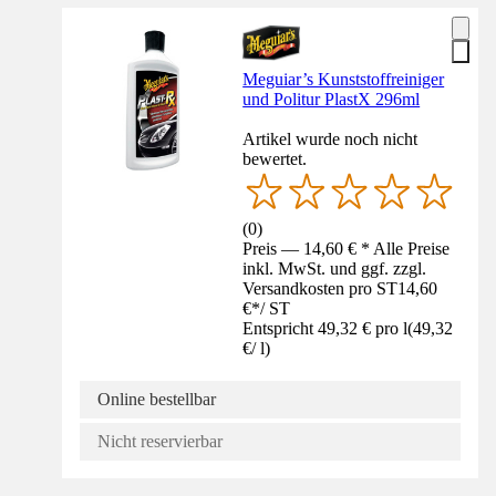
Meguiar’s Kunststoffreiniger
und Politur PlastX 296ml
Artikel wurde noch nicht
bewertet.
(
0
)
Preis — 14,60 € * Alle Preise
inkl. MwSt. und ggf. zzgl.
Versandkosten pro ST
14,60
€
*
/
ST
Entspricht 49,32 € pro l
(
49,32
€
/
l
)
Online bestellbar
Nicht reservierbar