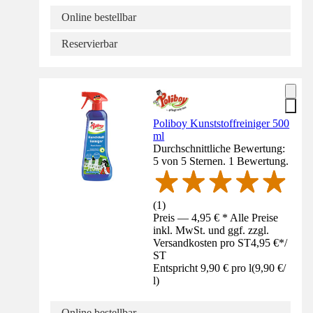
Online bestellbar
Reservierbar
Poliboy Kunststoffreiniger 500
ml
Durchschnittliche Bewertung:
5 von 5 Sternen. 1 Bewertung.
(
1
)
Preis — 4,95 € * Alle Preise
inkl. MwSt. und ggf. zzgl.
Versandkosten pro ST
4,95 €
*
/
ST
Entspricht 9,90 € pro l
(
9,90 €
/
l
)
Online bestellbar