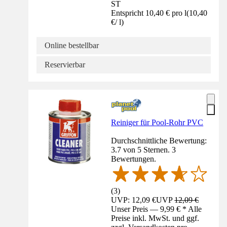
ST
Entspricht 10,40 € pro l
(
10,40
€
/
l
)
Online bestellbar
Reservierbar
Reiniger für Pool-Rohr PVC
Durchschnittliche Bewertung:
3.7 von 5 Sternen. 3
Bewertungen.
(
3
)
UVP: 12,09 €
UVP
12,09 €
Unser Preis — 9,99 € * Alle
Preise inkl. MwSt. und ggf.