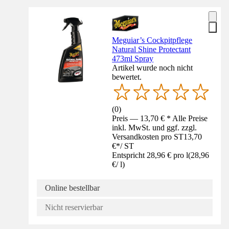
Meguiar’s Cockpitpflege
Natural Shine Protectant
473ml Spray
Artikel wurde noch nicht
bewertet.
(
0
)
Preis — 13,70 € * Alle Preise
inkl. MwSt. und ggf. zzgl.
Versandkosten pro ST
13,70
€
*
/
ST
Entspricht 28,96 € pro l
(
28,96
€
/
l
)
Online bestellbar
Nicht reservierbar