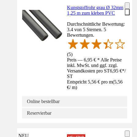
Kunststoffrohr grau Ø 32mm
1,25 m zum kleben PVC
Durchschnittliche Bewertung:
3.4 von 5 Sternen. 5
Bewertungen.
(
5
)
Preis — 6,95 € * Alle Preise
inkl. MwSt. und ggf. zzgl.
Versandkosten pro ST
6,95 €
*
/
ST
Entspricht 5,56 € pro m
(
5,56
€
/
m
)
Online bestellbar
Reservierbar
NEU