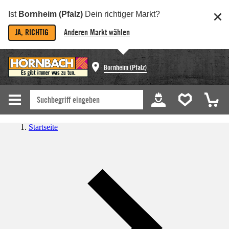
Ist
Bornheim (Pfalz)
Dein richtiger Markt?
JA, RICHTIG
Anderen Markt wählen
Bornheim (Pfalz)
Startseite