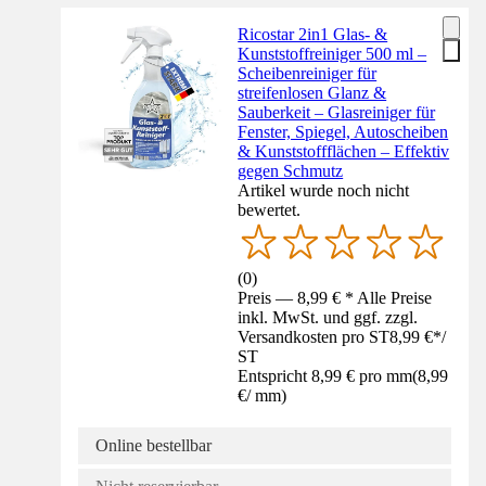
Ricostar 2in1 Glas- &
Kunststoffreiniger 500 ml –
Scheibenreiniger für
streifenlosen Glanz &
Sauberkeit – Glasreiniger für
Fenster, Spiegel, Autoscheiben
& Kunststoffflächen – Effektiv
gegen Schmutz
Artikel wurde noch nicht
bewertet.
(
0
)
Preis — 8,99 € * Alle Preise
inkl. MwSt. und ggf. zzgl.
Versandkosten pro ST
8,99 €
*
/
ST
Entspricht 8,99 € pro mm
(
8,99
€
/
mm
)
Online bestellbar