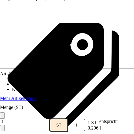
Art.-Nr.
12624264
Darreichungsform
:
Flüssig
Konzentration
:
Anwendungsfertig
Mehr Artikeldetails
Menge (ST)
entspricht
1 ST
ST
l
0,296 l