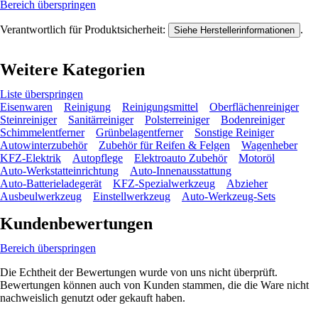
Bereich überspringen
Verantwortlich für Produktsicherheit:
.
Siehe Herstellerinformationen
Weitere Kategorien
Liste überspringen
Eisenwaren
Reinigung
Reinigungsmittel
Oberflächenreiniger
Steinreiniger
Sanitärreiniger
Polsterreiniger
Bodenreiniger
Schimmelentferner
Grünbelagentferner
Sonstige Reiniger
Autowinterzubehör
Zubehör für Reifen & Felgen
Wagenheber
KFZ-Elektrik
Autopflege
Elektroauto Zubehör
Motoröl
Auto-Werkstatteinrichtung
Auto-Innenausstattung
Auto-Batterieladegerät
KFZ-Spezialwerkzeug
Abzieher
Ausbeulwerkzeug
Einstellwerkzeug
Auto-Werkzeug-Sets
Kundenbewertungen
Bereich überspringen
Die Echtheit der Bewertungen wurde von uns nicht überprüft.
Bewertungen können auch von Kunden stammen, die die Ware nicht
nachweislich genutzt oder gekauft haben.