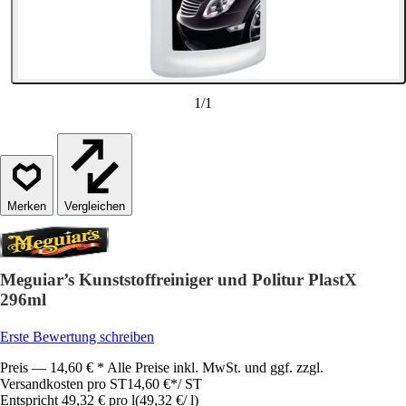
1
/
1
Vergleichen
Meguiar’s Kunststoffreiniger und Politur PlastX
296ml
Erste Bewertung schreiben
Preis — 14,60 € * Alle Preise inkl. MwSt. und ggf. zzgl.
Versandkosten pro ST
14,60 €
*
/
ST
Entspricht 49,32 € pro l
(
49,32 €
/
l
)