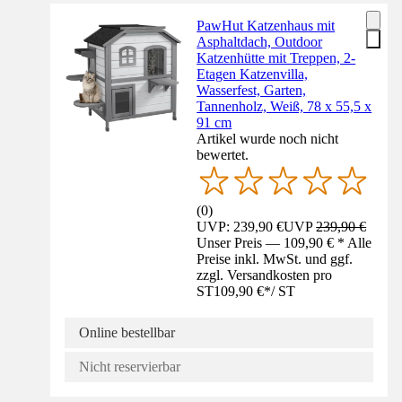
PawHut Katzenhaus mit
Asphaltdach, Outdoor
Katzenhütte mit Treppen, 2-
Etagen Katzenvilla,
Wasserfest, Garten,
Tannenholz, Weiß, 78 x 55,5 x
91 cm
Artikel wurde noch nicht
bewertet.
(
0
)
UVP: 239,90 €
UVP
239,90 €
Unser Preis — 109,90 € * Alle
Preise inkl. MwSt. und ggf.
zzgl. Versandkosten pro
ST
109,90 €
*
/
ST
Online bestellbar
Nicht reservierbar