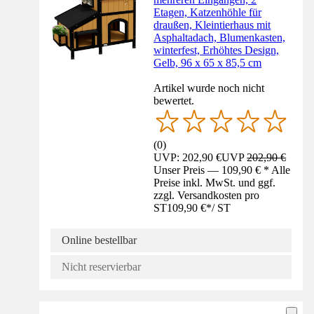
Etagen, Katzenhöhle für
draußen, Kleintierhaus mit
Asphaltadach, Blumenkasten,
winterfest, Erhöhtes Design,
Gelb, 96 x 65 x 85,5 cm
Artikel wurde noch nicht
bewertet.
(
0
)
UVP: 202,90 €
UVP
202,90 €
Unser Preis — 109,90 € * Alle
Preise inkl. MwSt. und ggf.
zzgl. Versandkosten pro
ST
109,90 €
*
/
ST
Online bestellbar
Nicht reservierbar