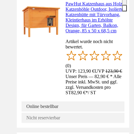
PawHut Katzenhaus aus Holz,
Katzenhöhle Outdoor, Isolierte
Katzenhütte mit Türvorhang,
Kleintierhaus im Erhöhte
Design, für Garten, Balkon,
Orange, 85 x 50 x 68,5 cm
Artikel wurde noch nicht
bewertet.
(
0
)
UVP: 123,90 €
UVP
123,90 €
Unser Preis — 82,90 € * Alle
Preise inkl. MwSt. und ggf.
zzgl. Versandkosten pro
ST
82,90 €
*
/
ST
Online bestellbar
Nicht reservierbar