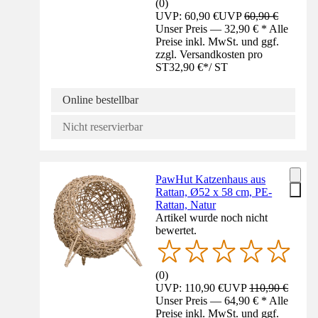
(
0
)
UVP: 60,90 €
UVP
60,90 €
Unser Preis — 32,90 € * Alle
Preise inkl. MwSt. und ggf.
zzgl. Versandkosten pro
ST
32,90 €
*
/
ST
Online bestellbar
Nicht reservierbar
PawHut Katzenhaus aus
Rattan, Ø52 x 58 cm, PE-
Rattan, Natur
Artikel wurde noch nicht
bewertet.
(
0
)
UVP: 110,90 €
UVP
110,90 €
Unser Preis — 64,90 € * Alle
Preise inkl. MwSt. und ggf.