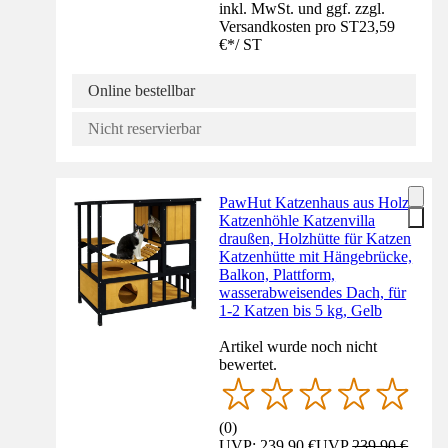
inkl. MwSt. und ggf. zzgl.
Versandkosten pro ST
23,59
€
*
/
ST
Online bestellbar
Nicht reservierbar
PawHut Katzenhaus aus Holz
Katzenhöhle Katzenvilla
draußen, Holzhütte für Katzen
Katzenhütte mit Hängebrücke,
Balkon, Plattform,
wasserabweisendes Dach, für
1-2 Katzen bis 5 kg, Gelb
Artikel wurde noch nicht
bewertet.
(
0
)
UVP: 239,90 €
UVP
239,90 €