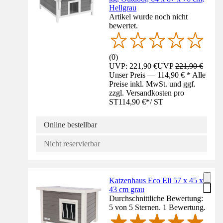
Hellgrau
Artikel wurde noch nicht
bewertet.
(
0
)
UVP: 221,90 €
UVP
221,90 €
Unser Preis — 114,90 € * Alle
Preise inkl. MwSt. und ggf.
zzgl. Versandkosten pro
ST
114,90 €
*
/
ST
Online bestellbar
Nicht reservierbar
Katzenhaus Eco Eli 57 x 45 x
43 cm grau
Durchschnittliche Bewertung:
5 von 5 Sternen. 1 Bewertung.