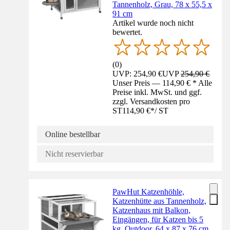
Tannenholz, Grau, 78 x 55,5 x
91 cm
Artikel wurde noch nicht
bewertet.
(
0
)
UVP: 254,90 €
UVP
254,90 €
Unser Preis — 114,90 € * Alle
Preise inkl. MwSt. und ggf.
zzgl. Versandkosten pro
ST
114,90 €
*
/
ST
Online bestellbar
Nicht reservierbar
PawHut Katzenhöhle,
Katzenhütte aus Tannenholz,
Katzenhaus mit Balkon,
Eingängen, für Katzen bis 5
kg, Outdoor, 64 x 87 x 76 cm,