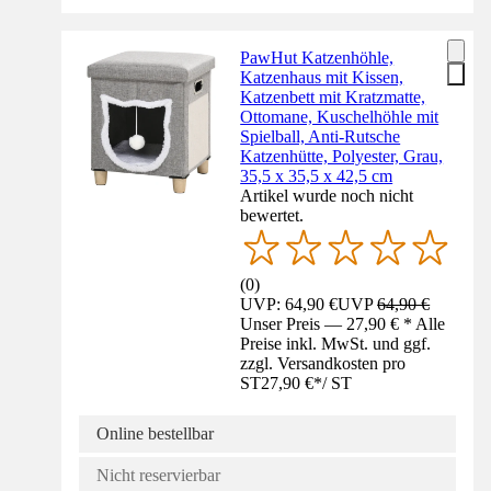
PawHut Katzenhöhle,
Katzenhaus mit Kissen,
Katzenbett mit Kratzmatte,
Ottomane, Kuschelhöhle mit
Spielball, Anti-Rutsche
Katzenhütte, Polyester, Grau,
35,5 x 35,5 x 42,5 cm
Artikel wurde noch nicht
bewertet.
(
0
)
UVP: 64,90 €
UVP
64,90 €
Unser Preis — 27,90 € * Alle
Preise inkl. MwSt. und ggf.
zzgl. Versandkosten pro
ST
27,90 €
*
/
ST
Online bestellbar
Nicht reservierbar