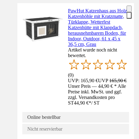
PawHut Katzenhaus aus Holz
Katzenhöhle mit Kratzmatte,
Türklappe, Wetterfest
Katzenhütte mit Klappdach,
herausnehmbarem Boden, für
Indoor, Outdoor, 61 x 45 x
36,5 cm, Grau
Artikel wurde noch nicht
bewertet.
(
0
)
UVP: 165,90 €
UVP
165,90 €
Unser Preis — 44,90 € * Alle
Preise inkl. MwSt. und ggf.
zzgl. Versandkosten pro
ST
44,90 €
*
/
ST
Online bestellbar
Nicht reservierbar