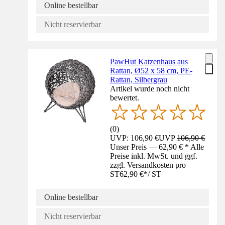
Online bestellbar
Nicht reservierbar
PawHut Katzenhaus aus
Rattan, Ø52 x 58 cm, PE-
Rattan, Silbergrau
Artikel wurde noch nicht
bewertet.
(
0
)
UVP: 106,90 €
UVP
106,90 €
Unser Preis — 62,90 € * Alle
Preise inkl. MwSt. und ggf.
zzgl. Versandkosten pro
ST
62,90 €
*
/
ST
Online bestellbar
Nicht reservierbar