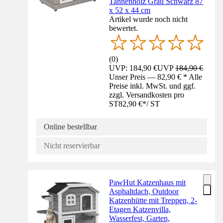
Tannenholz Grau Schwarz 87
x 52 x 44 cm
Artikel wurde noch nicht
bewertet.
(
0
)
UVP: 184,90 €
UVP
184,90 €
Unser Preis — 82,90 € * Alle
Preise inkl. MwSt. und ggf.
zzgl. Versandkosten pro
ST
82,90 €
*
/
ST
Online bestellbar
Nicht reservierbar
PawHut Katzenhaus mit
Asphaltdach, Outdoor
Katzenhütte mit Treppen, 2-
Etagen Katzenvilla,
Wasserfest, Garten,