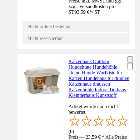
Preise inkl. MwSt. und ggf.
zzgl. Versandkosten pro
ST
93,59 €
*
/
ST
Nicht online bestellbar
Nicht reservierbar
Katzenhaus Outdoor
Hundehütte Hundehöhle
kleine Hunde Wurfkiste für
Katzen Hundehaus für drinnen
Katzenhaus draussen
Katzenhöhle Indoor Tierhaus
Kleintierhaus Kunststoff
Artikel wurde noch nicht
bewertet.
(
0
)
Preis — 23,59 € * Alle Preise