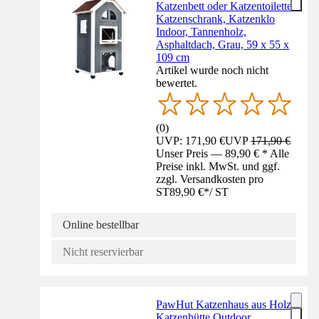
Katzenbett oder Katzentoilette,
Katzenschrank, Katzenklo
Indoor, Tannenholz,
Asphaltdach, Grau, 59 x 55 x
109 cm
Artikel wurde noch nicht
bewertet.
(
0
)
UVP: 171,90 €
UVP
171,90 €
Unser Preis — 89,90 € * Alle
Preise inkl. MwSt. und ggf.
zzgl. Versandkosten pro
ST
89,90 €
*
/
ST
Online bestellbar
Nicht reservierbar
PawHut Katzenhaus aus Holz,
Katzenhütte Outdoor,