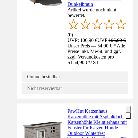
Dunkelbraun
Artikel wurde noch nicht
bewertet.
(
0
)
UVP: 106,90 €
UVP
106,90 €
Unser Preis — 54,90 € * Alle
Preise inkl. MwSt. und ggf.
zzgl. Versandkosten pro
ST
54,90 €
*
/
ST
Online bestellbar
Nicht reservierbar
PawHut Katzenhaus
Katzenhütte mit Asphaltdach
Katzenhöhle Kleintierhaus mit
Fenster für Katzen Hunde
Outdoor Winterfest