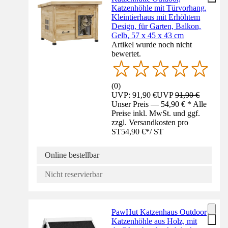
Katzenhöhle mit Türvorhang,
Kleintierhaus mit Erhöhtem
Design, für Garten, Balkon,
Gelb, 57 x 45 x 43 cm
Artikel wurde noch nicht
bewertet.
(
0
)
UVP: 91,90 €
UVP
91,90 €
Unser Preis — 54,90 € * Alle
Preise inkl. MwSt. und ggf.
zzgl. Versandkosten pro
ST
54,90 €
*
/
ST
Online bestellbar
Nicht reservierbar
PawHut Katzenhaus Outdoor
Katzenhöhle aus Holz, mit