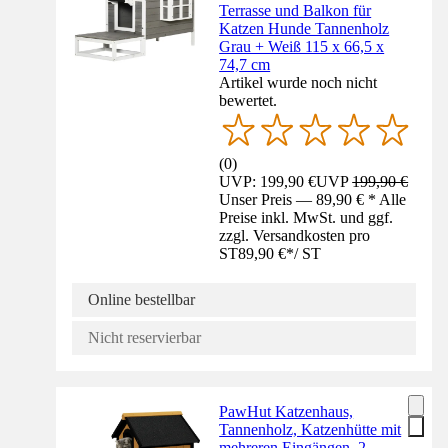
Terrasse und Balkon für
Katzen Hunde Tannenholz
Grau + Weiß 115 x 66,5 x
74,7 cm
Artikel wurde noch nicht
bewertet.
(
0
)
UVP: 199,90 €
UVP
199,90 €
Unser Preis — 89,90 € * Alle
Preise inkl. MwSt. und ggf.
zzgl. Versandkosten pro
ST
89,90 €
*
/
ST
Online bestellbar
Nicht reservierbar
PawHut Katzenhaus,
Tannenholz, Katzenhütte mit
mehreren Eingängen, 2