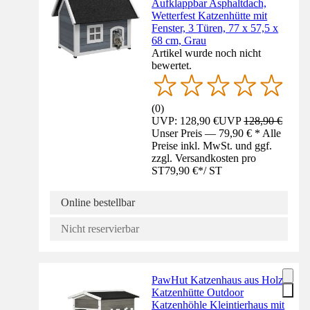
Aufklappbar Asphaltdach,
Wetterfest Katzenhütte mit
Fenster, 3 Türen, 77 x 57,5 x
68 cm, Grau
Artikel wurde noch nicht
bewertet.
(
0
)
UVP: 128,90 €
UVP
128,90 €
Unser Preis — 79,90 € * Alle
Preise inkl. MwSt. und ggf.
zzgl. Versandkosten pro
ST
79,90 €
*
/
ST
Online bestellbar
Nicht reservierbar
PawHut Katzenhaus aus Holz,
Katzenhütte Outdoor
Katzenhöhle Kleintierhaus mit