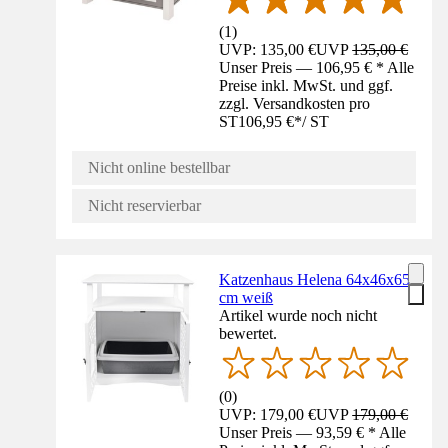
(
1
)
UVP: 135,00 €
UVP
135,00 €
Unser Preis — 106,95 € * Alle
Preise inkl. MwSt. und ggf.
zzgl. Versandkosten pro
ST
106,95 €
*
/
ST
Nicht online bestellbar
Nicht reservierbar
Katzenhaus Helena 64x46x65
cm weiß
Artikel wurde noch nicht
bewertet.
(
0
)
UVP: 179,00 €
UVP
179,00 €
Unser Preis — 93,59 € * Alle