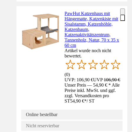
PawHut Katzenhaus mit
Hängematte, Katzenkiste mit
Sisalstamm, Katzenhöhle,
Katzenbaum,
Katzenaktivitätszentrum,
Tannenholz, Natur, 70 x 35 x
60 cm
Artikel wurde noch nicht
bewertet.
(
0
)
UVP: 106,90 €
UVP
106,90 €
Unser Preis — 54,90 € * Alle
Preise inkl. MwSt. und ggf.
zzgl. Versandkosten pro
ST
54,90 €
*
/
ST
Online bestellbar
Nicht reservierbar