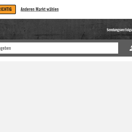
RICHTIG
Anderen Markt wählen
Sendungsverfolg