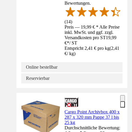
Bewertungen.
(
14
)
Preis — 19,99 € * Alle Preise
inkl. MwSt. und ggf. zzgl.
Versandkosten pro ST
19,99
€
*
/
ST
Entspricht 2,41 € pro kg
(
2,41
€
/
kg
)
Online bestellbar
Reservierbar
Cargo Point Archivbox 400 x
287 x 320 mm Pappe 37 l bis
25 kg
Durchschnittliche Bewertung: