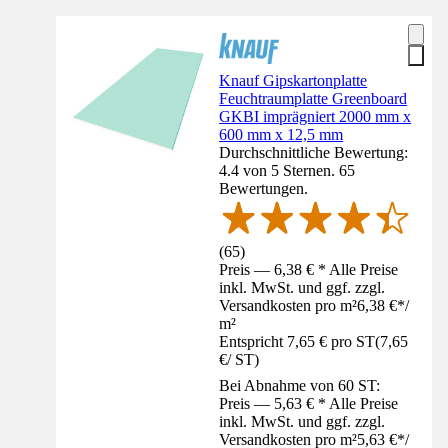
Knauf Gipskartonplatte
Feuchtraumplatte Greenboard
GKBI imprägniert 2000 mm x
600 mm x 12,5 mm
Durchschnittliche Bewertung:
4.4 von 5 Sternen. 65
Bewertungen.
(
65
)
Preis — 6,38 € * Alle Preise
inkl. MwSt. und ggf. zzgl.
Versandkosten pro m²
6,38 €
*
/
m²
Entspricht 7,65 € pro ST
(
7,65
€
/
ST
)
Bei Abnahme von 60 ST:
Preis — 5,63 € * Alle Preise
inkl. MwSt. und ggf. zzgl.
Versandkosten pro m²
5,63 €
*
/