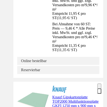
inkl. MwSt. und ggf. zzgl.
Versandkosten pro m²
9,96 €
*
/
m²
Entspricht 11,95 € pro
ST
(
11,95 €
/
ST
)
Bei Abnahme von 60 ST:
Preis — 9,46 € * Alle Preise
inkl. MwSt. und ggf. zzgl.
Versandkosten pro m²
9,46 €
*
/
m²
Entspricht 11,35 € pro
ST
(
11,35 €
/
ST
)
Online bestellbar
Reservierbar
Knauf Gipskartonplatte
TOP2000 Multifunktionsplatte
GKFI 1250 mm x 900 mm x