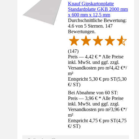
Knauf Gipskartonplatte
Standardplatte GKB 2000 mm
x 600 mm x 12,5 mm
Durchschnittliche Bewertung:
4.6 von 5 Sternen. 147
Bewertungen.
(
147
)
Preis — 4,42 € * Alle Preise
inkl. MwSt. und ggf. zzgl.
Versandkosten pro m²
4,42 €
*
/
m²
Entspricht 5,30 € pro ST
(
5,30
€
/
ST
)
Bei Abnahme von 60 ST:
Preis — 3,96 € * Alle Preise
inkl. MwSt. und ggf. zzgl.
Versandkosten pro m²
3,96 €
*
/
m²
Entspricht 4,75 € pro ST
(
4,75
€
/
ST
)