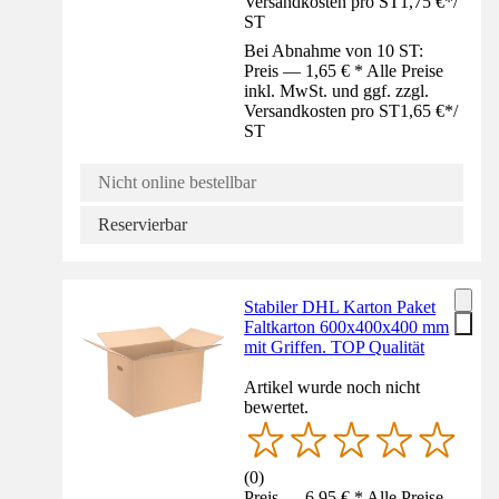
Versandkosten pro ST
1,75 €
*
/
ST
Bei Abnahme von 10 ST:
Preis — 1,65 € * Alle Preise
inkl. MwSt. und ggf. zzgl.
Versandkosten pro ST
1,65 €
*
/
ST
Nicht online bestellbar
Reservierbar
Stabiler DHL Karton Paket
Faltkarton 600x400x400 mm
mit Griffen. TOP Qualität
Artikel wurde noch nicht
bewertet.
(
0
)
Preis — 6,95 € * Alle Preise