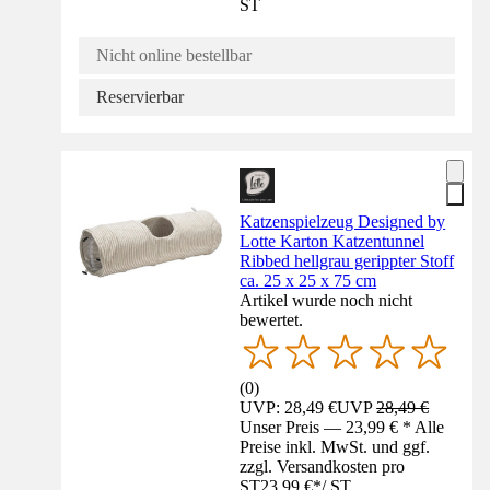
ST
Nicht online bestellbar
Reservierbar
Katzenspielzeug Designed by
Lotte Karton Katzentunnel
Ribbed hellgrau gerippter Stoff
ca. 25 x 25 x 75 cm
Artikel wurde noch nicht
bewertet.
(
0
)
UVP: 28,49 €
UVP
28,49 €
Unser Preis — 23,99 € * Alle
Preise inkl. MwSt. und ggf.
zzgl. Versandkosten pro
ST
23,99 €
*
/
ST