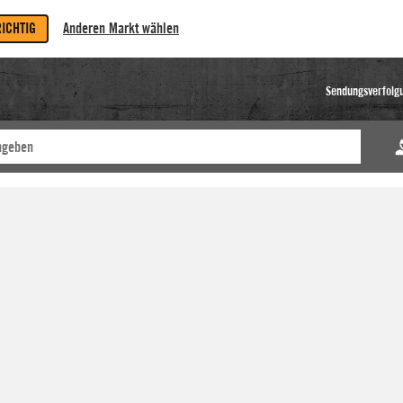
RICHTIG
Anderen Markt wählen
Sendungsverfolg