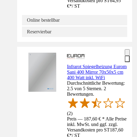
Versandkosten pro ST
64,95
€
*
/
ST
Online bestellbar
Reservierbar
Infrarot Spiegelheizung Eurom
Sani 400 Mirror 70x50x5 cm
400 Watt inkl. WiFi
Durchschnittliche Bewertung:
2.5 von 5 Sternen. 2
Bewertungen.
(
2
)
Preis — 187,60 € * Alle Preise
inkl. MwSt. und ggf. zzgl.
Versandkosten pro ST
187,60
€
*
/
ST