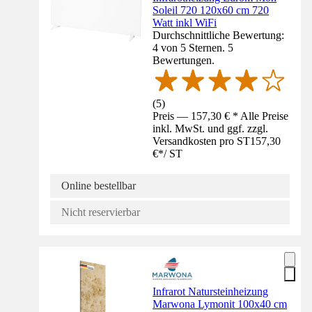
Soleil 720 120x60 cm 720
Watt inkl WiFi
Durchschnittliche Bewertung:
4 von 5 Sternen. 5
Bewertungen.
(
5
)
Preis — 157,30 € * Alle Preise
inkl. MwSt. und ggf. zzgl.
Versandkosten pro ST
157,30
€
*
/
ST
Online bestellbar
Nicht reservierbar
Infrarot Natursteinheizung
Marwona Lymonit 100x40 cm