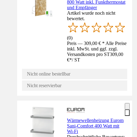
800 Watt inkl. Funkthermostat
und Empfänger
Artikel wurde noch nicht
bewertet.
(
0
)
Preis — 309,00 € * Alle Preise
inkl. MwSt. und ggf. zzgl.
Versandkosten pro ST
309,00
€
*
/
ST
Nicht online bestellbar
Nicht reservierbar
Wärmewellenheizung Eurom
Sani-Comfort 400 Watt mit
Wi-Fi
Durchschnittliche Bewertung: