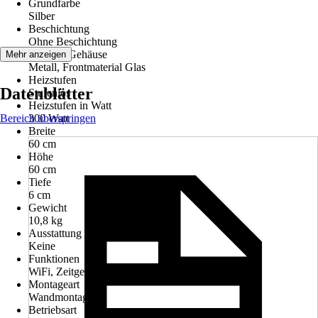
Grundfarbe
Silber
Beschichtung
Ohne Beschichtung
Material Gehäuse
Mehr anzeigen
Metall, Frontmaterial Glas
Heizstufen
Datenblätter
Stufenlos
Heizstufen in Watt
Bereich überspringen
300 Watt
Breite
60 cm
Höhe
60 cm
Tiefe
6 cm
Gewicht
10,8 kg
Ausstattung
Keine
Funktionen
WiFi, Zeitgesteuert, Überhitzungsschutz
Montageart
Wandmontage
Betriebsart