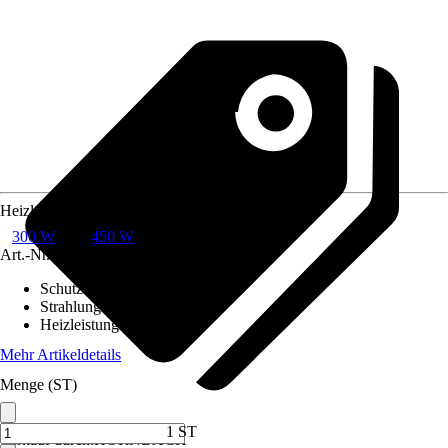
Heizleistung
300 W
450 W
Art.-Nr.
6836633
Schutzart
:
IP 24
Strahlungsart
:
C-Strahlung
Heizleistung
:
300 W
Mehr Artikeldetails
Menge (ST)
1 ST
Verkauf durch:
HORNBACH