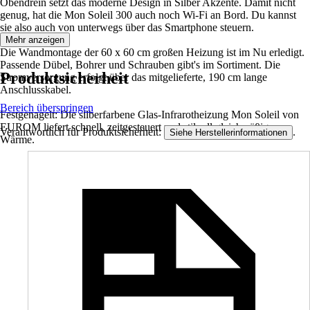
Obendrein setzt das moderne Design in Silber Akzente. Damit nicht
genug, hat die Mon Soleil 300 auch noch Wi-Fi an Bord. Du kannst
sie also auch von unterwegs über das Smartphone steuern.
Mehr anzeigen
Die Wandmontage der 60 x 60 cm großen Heizung ist im Nu erledigt.
Passende Dübel, Bohrer und Schrauben gibt's im Sortiment. Die
Produktsicherheit
Stromversorgung erfolgt über das mitgelieferte, 190 cm lange
Anschlusskabel.
Bereich überspringen
Festgenagelt: Die silberfarbene Glas-Infrarotheizung Mon Soleil von
EUROM liefert schnell, zeitgesteuert und stilvoll gleichmäßige
Verantwortlich für Produktsicherheit:
.
Siehe Herstellerinformationen
Wärme.