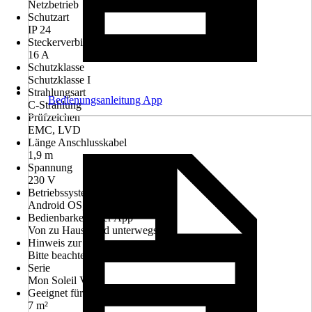
Netzbetrieb
Schutzart
IP 24
Steckerverbindung für
16 A
Schutzklasse
Schutzklasse I
Strahlungsart
Bedienungsanleitung App
C-Strahlung
Prüfzeichen
EMC, LVD
Länge Anschlusskabel
1,9 m
Spannung
230 V
Betriebssystem
Android OS, iOS
Bedienbarkeit über App
Von zu Hause und unterwegs
Hinweis zur Entsorgung
Bitte beachte die Hinweise zur Entsorgung
Serie
Mon Soleil Verre
Geeignet für Räume bis zu
7 m²