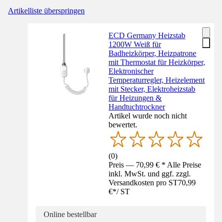
Artikelliste überspringen
ECD Germany Heizstab
1200W Weiß für
Badheizkörper, Heizpatrone
mit Thermostat für Heizkörper,
Elektronischer
Temperaturregler, Heizelement
mit Stecker, Elektroheizstab
für Heizungen &
Handtuchtrockner
Artikel wurde noch nicht
bewertet.
(
0
)
Preis — 70,99 € * Alle Preise
inkl. MwSt. und ggf. zzgl.
Versandkosten pro ST
70,99
€
*
/
ST
Online bestellbar