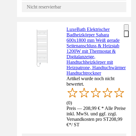
Nicht reservierbar
LuxeBath Elektrischer
Badheizkörper Sahara
600x1800 mm Weiß gerade
Seitenanschluss & Heizstab
1200W mit Thermostat &
Digitalanzeige,
Handtuchheizkörper mit
Heizpatrone, Handtuchwärmer
Handtuchtrockner
Artikel wurde noch nicht
bewertet.
(
0
)
Preis — 208,99 € * Alle Preise
inkl. MwSt. und ggf. zzgl.
Versandkosten pro ST
208,99
€
*
/
ST