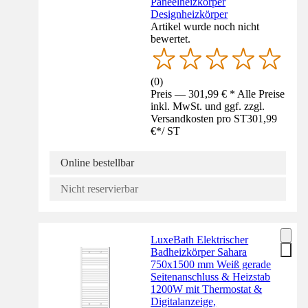
Paneelheizkörper
Designheizkörper
Artikel wurde noch nicht
bewertet.
(
0
)
Preis — 301,99 € * Alle Preise
inkl. MwSt. und ggf. zzgl.
Versandkosten pro ST
301,99
€
*
/
ST
Online bestellbar
Nicht reservierbar
LuxeBath Elektrischer
Badheizkörper Sahara
750x1500 mm Weiß gerade
Seitenanschluss & Heizstab
1200W mit Thermostat &
Digitalanzeige,