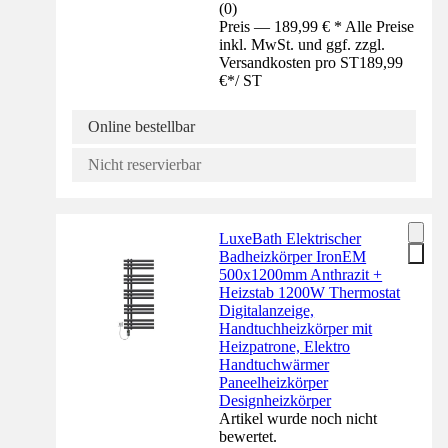
(
0
)
Preis — 189,99 € * Alle Preise
inkl. MwSt. und ggf. zzgl.
Versandkosten pro ST
189,99
€
*
/
ST
Online bestellbar
Nicht reservierbar
LuxeBath Elektrischer
Badheizkörper IronEM
500x1200mm Anthrazit +
Heizstab 1200W Thermostat
Digitalanzeige,
Handtuchheizkörper mit
Heizpatrone, Elektro
Handtuchwärmer
Paneelheizkörper
Designheizkörper
Artikel wurde noch nicht
bewertet.