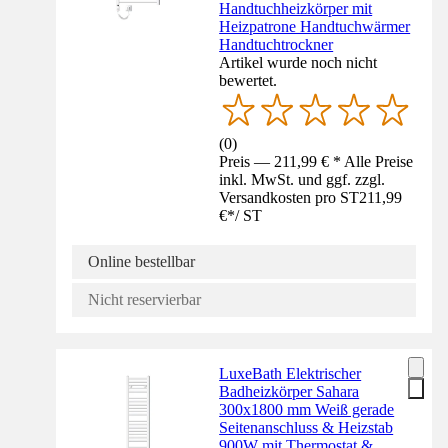
Handtuchheizkörper mit
Heizpatrone Handtuchwärmer
Handtuchtrockner
Artikel wurde noch nicht
bewertet.
(
0
)
Preis — 211,99 € * Alle Preise
inkl. MwSt. und ggf. zzgl.
Versandkosten pro ST
211,99
€
*
/
ST
Online bestellbar
Nicht reservierbar
LuxeBath Elektrischer
Badheizkörper Sahara
300x1800 mm Weiß gerade
Seitenanschluss & Heizstab
900W mit Thermostat &