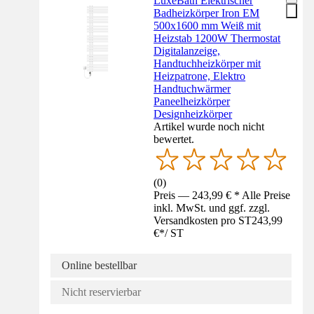
LuxeBath Elektrischer
Badheizkörper Iron EM
500x1600 mm Weiß mit
Heizstab 1200W Thermostat
Digitalanzeige,
Handtuchheizkörper mit
Heizpatrone, Elektro
Handtuchwärmer
Paneelheizkörper
Designheizkörper
Artikel wurde noch nicht
bewertet.
(
0
)
Preis — 243,99 € * Alle Preise
inkl. MwSt. und ggf. zzgl.
Versandkosten pro ST
243,99
€
*
/
ST
Online bestellbar
Nicht reservierbar