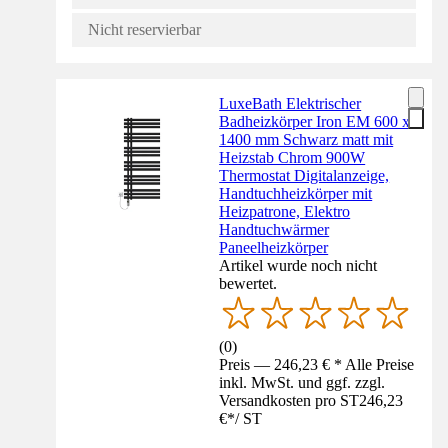
Nicht reservierbar
LuxeBath Elektrischer
Badheizkörper Iron EM 600 x
1400 mm Schwarz matt mit
Heizstab Chrom 900W
Thermostat Digitalanzeige,
Handtuchheizkörper mit
Heizpatrone, Elektro
Handtuchwärmer
Paneelheizkörper
Artikel wurde noch nicht
bewertet.
(
0
)
Preis — 246,23 € * Alle Preise
inkl. MwSt. und ggf. zzgl.
Versandkosten pro ST
246,23
€
*
/
ST