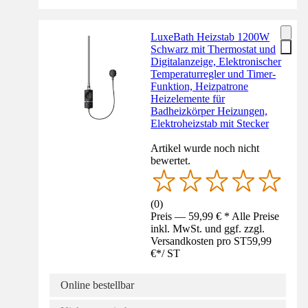
LuxeBath Heizstab 1200W
Schwarz mit Thermostat und
Digitalanzeige, Elektronischer
Temperaturregler und Timer-
Funktion, Heizpatrone
Heizelemente für
Badheizkörper Heizungen,
Elektroheizstab mit Stecker
Artikel wurde noch nicht
bewertet.
(
0
)
Preis — 59,99 € * Alle Preise
inkl. MwSt. und ggf. zzgl.
Versandkosten pro ST
59,99
€
*
/
ST
Online bestellbar