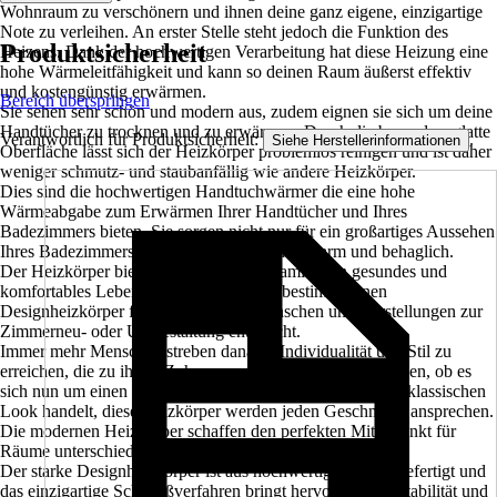
Wohnraum zu verschönern und ihnen deine ganz eigene, einzigartige
Note zu verleihen. An erster Stelle steht jedoch die Funktion des
Produktsicherheit
Heizens. Dank der hochwertigen Verarbeitung hat diese Heizung eine
hohe Wärmeleitfähigkeit und kann so deinen Raum äußerst effektiv
und kostengünstig erwärmen.
Bereich überspringen
Sie sehen sehr schön und modern aus, zudem eignen sie sich um deine
Handtücher zu trocknen und zu erwärmen. Durch die besonders glatte
Verantwortlich für Produktsicherheit:
.
Siehe Herstellerinformationen
Oberfläche lässt sich der Heizkörper problemlos reinigen und ist daher
weniger schmutz- und staubanfällig wie andere Heizkörper.
Dies sind die hochwertigen Handtuchwärmer die eine hohe
Wärmeabgabe zum Erwärmen Ihrer Handtücher und Ihres
Badezimmers bieten. Sie sorgen nicht nur für ein großartiges Aussehen
Ihres Badezimmers, sondern halten es auch warm und behaglich.
Der Heizkörper bietet Ihnen und Ihrer Familie ein gesundes und
komfortables Leben.Sie werden bei uns bestimmt einen
Designheizkörper finden, der Ihren Wünschen und Vorstellungen zur
Zimmerneu- oder Umgestaltung entspricht.
Immer mehr Menschen streben danach, Individualität und Stil zu
erreichen, die zu ihrem Zuhause und ihrem Lebensstil passen, ob es
sich nun um einen zeitgenössischen Look oder einen eher klassischen
Look handelt, diese Heizkörper werden jeden Geschmack ansprechen.
Die modernen Heizkörper schaffen den perfekten Mittelpunkt für
Räume unterschiedlichster Stilrichtungen.
Der starke Designheizkörper ist aus hochwertigem Stahl gefertigt und
das einzigartige Schweißverfahren bringt hervorragende Stabilität und