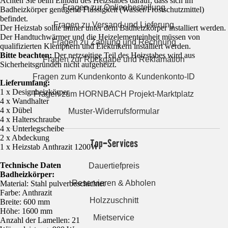
Achten Sie beim Einbau des Heizstabes darauf, dass sich im
Fragen zur Onlinebestellung
Badheizkörper genügend Flüssigkeit (Wasser/Frostschutzmittel)
befindet.
Fragen zu Versand und Lieferung
Der Heizstab sollte immer unter dem Badheizkörper installiert werden.
Der Handtuchwärmer und die Heizelementeinheit müssen von
Fragen zu Zahlung und Rechnung
qualifizierten Klempnern und Elektrikern installiert werden.
Bitte beachten:
Der netzseitige Teil des Heizstabes wird aus
Fragen zur Rückgabe und Reklamation
Sicherheitsgründen nicht aufgeheizt.
Fragen zum Kundenkonto & Kundenkonto-ID
Lieferumfang:
1 x Designheizkörper
Fragen zum HORNBACH Projekt-Marktplatz
4 x Wandhalter
4 x Dübel
Muster-Widerrufsformular
4 x Halterschraube
4 x Unterlegscheibe
2 x Abdeckung
Top-Services
1 x Heizstab Anthrazit 1200W
Technische Daten
Dauertiefpreis
Badheizkörper:
Reservieren & Abholen
Material: Stahl pulverbeschichtet
Farbe: Anthrazit
Holzzuschnitt
Breite: 600 mm
Höhe: 1600 mm
Mietservice
Anzahl der Lamellen: 21