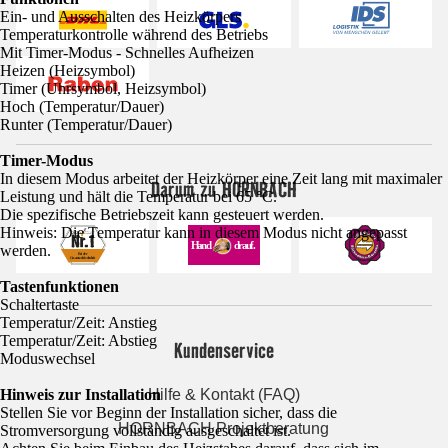
Ein- und Ausschalten des Heizkörpers
Temperaturkontrolle während des Betriebs
Mit Timer-Modus - Schnelles Aufheizen
Heizen (Heizsymbol)
Timer (Uhrsymbol, Heizsymbol)
Hoch (Temperatur/Dauer)
Runter (Temperatur/Dauer)
Timer-Modus
In diesem Modus arbeitet der Heizkörper eine Zeit lang mit maximaler
Darum zu HORNBACH
Leistung und hält die Temperatur bei 65 °C.
Die spezifische Betriebszeit kann gesteuert werden.
Hinweis: Die Temperatur kann in diesem Modus nicht angepasst
werden.
Tastenfunktionen
Schaltertaste
Temperatur/Zeit: Anstieg
Temperatur/Zeit: Abstieg
Kundenservice
Moduswechsel
Hilfe & Kontakt (FAQ)
Hinweis zur Installation
Stellen Sie vor Beginn der Installation sicher, dass die
HORNBACH Projektberatung
Stromversorgung vollständig ausgeschaltet ist.