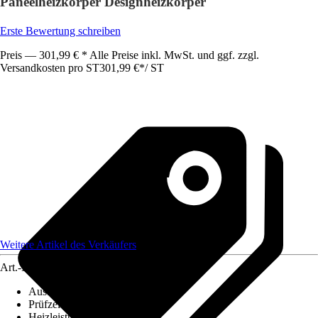
Paneelheizkörper Designheizkörper
Erste Bewertung schreiben
Preis — 301,99 € * Alle Preise inkl. MwSt. und ggf. zzgl.
Versandkosten pro ST
301,99 €
*
/
ST
Weitere Artikel des Verkäufers
Art.-Nr.
12285466
Ausführung
:
Handtuchwärmer
Prüfzeichen
:
CE-geprüft
Heizleistung
:
1.200 W