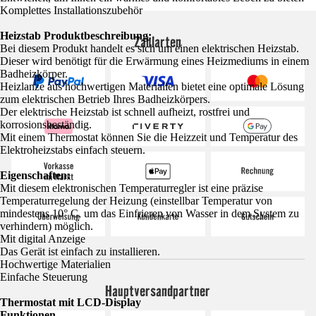
Komplettes Installationszubehör
Heizstab Produktbeschreibung:
Zahlarten
Bei diesem Produkt handelt es sich um einen elektrischen Heizstab.
Dieser wird benötigt für die Erwärmung eines Heizmediums in einem
Badheizkörper.
Heizlanze aus hochwertigen Materialien bietet eine optimale Lösung
zum elektrischen Betrieb Ihres Badheizkörpers.
Der elektrische Heizstab ist schnell aufheizt, rostfrei und
korrosionsbeständig.
Mit einem Thermostat können Sie die Heizzeit und Temperatur des
Elektroheizstabs einfach steuern.
Eigenschaften:
Mit diesem elektronischen Temperaturregler ist eine präzise
Temperaturregelung der Heizung (einstellbar Temperatur von
mindestens 10° C, um das Einfrieren von Wasser in dem System zu
verhindern) möglich.
Mit digital Anzeige
Das Gerät ist einfach zu installieren.
Hochwertige Materialien
Einfache Steuerung
Hauptversandpartner
Thermostat mit LCD-Display
Funktionen