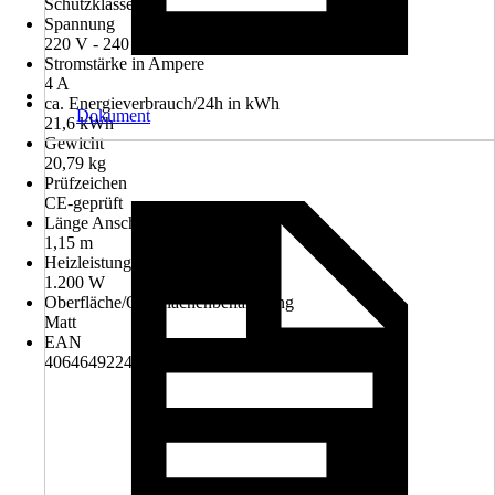
Schutzklasse I
Spannung
220 V - 240 V
Stromstärke in Ampere
4 A
ca. Energieverbrauch/24h in kWh
Dokument
21,6 kWh
Gewicht
20,79 kg
Prüfzeichen
CE-geprüft
Länge Anschlusskabel
1,15 m
Heizleistung
1.200 W
Oberfläche/Oberflächenbehandlung
Matt
EAN
4064649224674