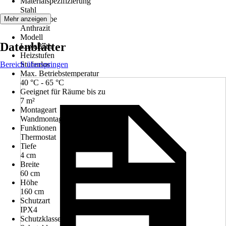
Materialspezifizierung
Stahl
Grundfarbe
Mehr anzeigen
Anthrazit
Modell
Datenblätter
LuxeBath
Heizstufen
Bereich überspringen
Stufenlos
Max. Betriebstemperatur
40 °C - 65 °C
Geeignet für Räume bis zu
7 m²
Montageart
Wandmontage
Funktionen
Thermostat
Tiefe
4 cm
Breite
60 cm
Höhe
160 cm
Schutzart
IPX4
Schutzklasse