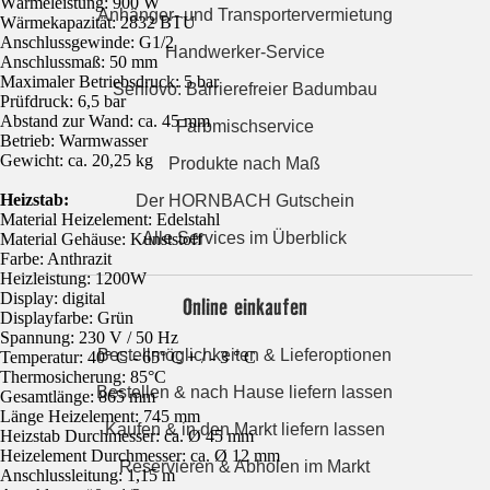
Wärmeleistung: 900 W
Anhänger- und Transportervermietung
Wärmekapazität: 2832 BTU
Anschlussgewinde: G1/2
Handwerker-Service
Anschlussmaß: 50 mm
Maximaler Betriebsdruck: 5 bar
Seniovo: Barrierefreier Badumbau
Prüfdruck: 6,5 bar
Abstand zur Wand: ca. 45 mm
Farbmischservice
Betrieb: Warmwasser
Gewicht: ca. 20,25 kg
Produkte nach Maß
Heizstab:
Der HORNBACH Gutschein
Material Heizelement: Edelstahl
Alle Services im Überblick
Material Gehäuse: Kunststoff
Farbe: Anthrazit
Heizleistung: 1200W
Display: digital
Online einkaufen
Displayfarbe: Grün
Spannung: 230 V / 50 Hz
Bestellmöglichkeiten & Lieferoptionen
Temperatur: 40° C - 65° C + / - 3 ° C
Thermosicherung: 85°C
Bestellen & nach Hause liefern lassen
Gesamtlänge: 865 mm
Länge Heizelement: 745 mm
Kaufen & in den Markt liefern lassen
Heizstab Durchmesser: ca. Ø 45 mm
Heizelement Durchmesser: ca. Ø 12 mm
Reservieren & Abholen im Markt
Anschlussleitung: 1,15 m