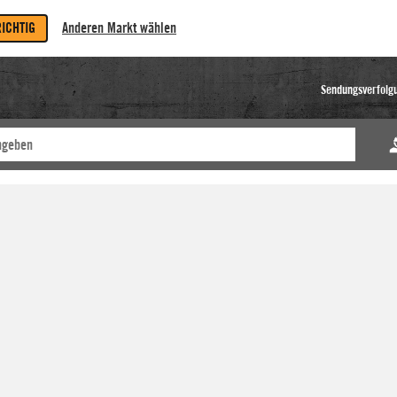
RICHTIG
Anderen Markt wählen
Sendungsverfolg