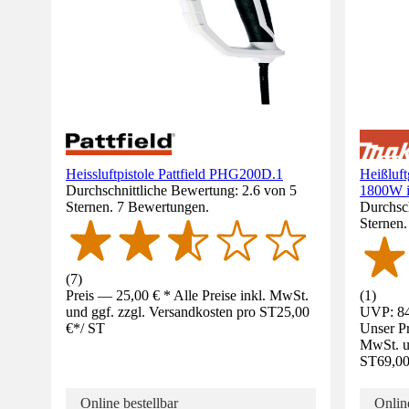
Heissluftpistole Pattfield PHG200D.1
Heißluf
Durchschnittliche Bewertung: 2.6 von 5
1800W i
Sternen. 7 Bewertungen.
Durchsch
Sternen
(
7
)
Preis — 25,00 € * Alle Preise inkl. MwSt.
(
1
)
und ggf. zzgl. Versandkosten pro ST
25,00
UVP: 84
€
*
/
ST
Unser Pr
MwSt. un
ST
69,00
Online bestellbar
Online