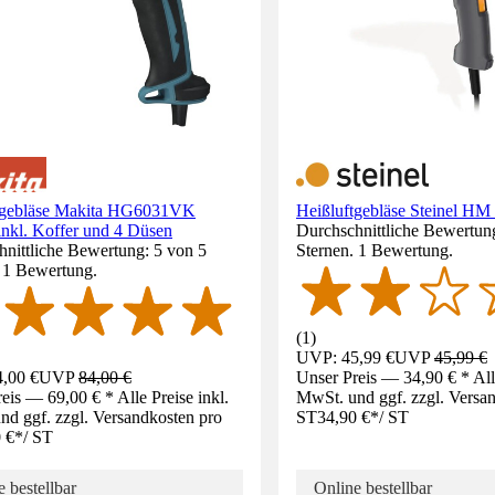
tgebläse Makita HG6031VK
Heißluftgebläse Steinel HM
nkl. Koffer und 4 Düsen
Durchschnittliche Bewertun
nittliche Bewertung: 5 von 5
Sternen. 1 Bewertung.
. 1 Bewertung.
(
1
)
UVP: 45,99 €
UVP
45,99 €
,00 €
UVP
84,00 €
Unser Preis — 34,90 € * Alle
eis — 69,00 € * Alle Preise inkl.
MwSt. und ggf. zzgl. Versa
d ggf. zzgl. Versandkosten pro
ST
34,90 €
*
/
ST
 €
*
/
ST
 bestellbar
Online bestellbar