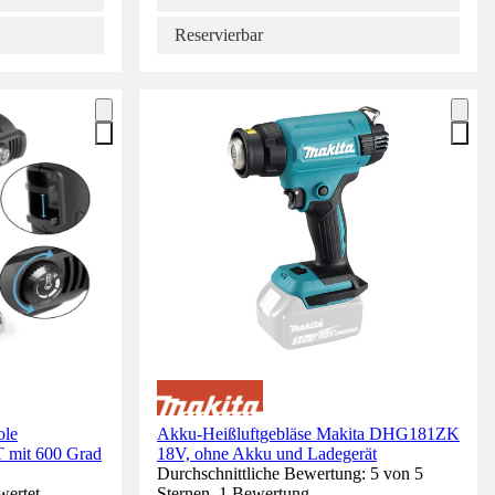
Reservierbar
ole
Akku-Heißluftgebläse Makita DHG181ZK
T mit 600 Grad
18V, ohne Akku und Ladegerät
Durchschnittliche Bewertung: 5 von 5
wertet.
Sternen. 1 Bewertung.