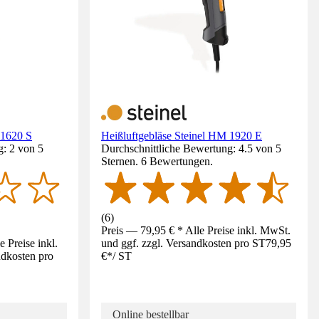
 1620 S
Heißluftgebläse Steinel HM 1920 E
g: 2 von 5
Durchschnittliche Bewertung: 4.5 von 5
Sternen. 6 Bewertungen.
(
6
)
Preis — 79,95 € * Alle Preise inkl. MwSt.
 Preise inkl.
und ggf. zzgl. Versandkosten pro ST
79,95
ndkosten pro
€
*
/
ST
Online bestellbar