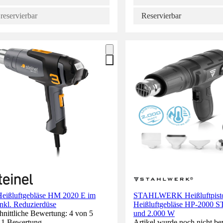
reservierbar
Reservierbar
 Heißluftgebläse HM 2020 E im
STAHLWERK Heißluftpist
inkl. Reduzierdüse
Heißluftgebläse HP-2000 S
nittliche Bewertung: 4 von 5
und 2.000 W
. 1 Bewertung.
Artikel wurde noch nicht be