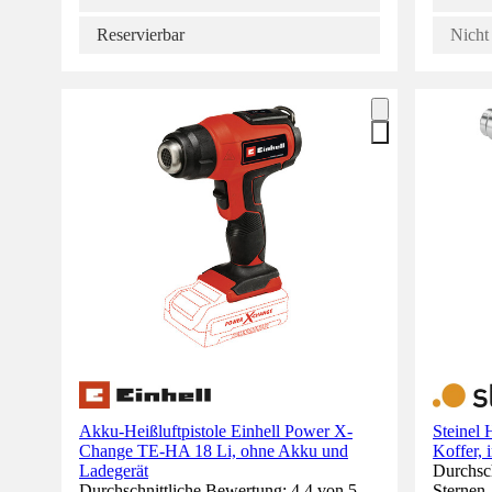
Reservierbar
Nicht 
Akku-Heißluftpistole Einhell Power X-
Steinel
Change TE-HA 18 Li, ohne Akku und
Koffer, 
Ladegerät
Durchsch
Durchschnittliche Bewertung: 4.4 von 5
Sternen