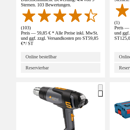
Sternen. 103 Bewertungen.
(
1
)
(
103
)
Preis — 
Preis — 59,85 € * Alle Preise inkl. MwSt.
und ggf.
und ggf. zzgl. Versandkosten pro ST
59,85
ST
125,0
€
*
/
ST
Online bestellbar
Online
Reservierbar
Reser