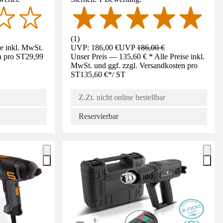
(
1
)
se inkl. MwSt.
UVP: 186,00 €
UVP
186,00 €
n pro ST
29,99
Unser Preis — 135,60 € * Alle Preise inkl.
MwSt. und ggf. zzgl. Versandkosten pro
ST
135,60 €
*
/
ST
Z.Zt. nicht online bestellbar
Reservierbar