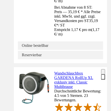
€
/
m
)
Bei Abnahme von 8 ST:
Preis — 35,19 € * Alle Preise
inkl. MwSt. und ggf. zzgl.
Versandkosten pro ST
35,19
€
*
/
ST
Entspricht 1,17 € pro m
(
1,17
€
/
m
)
Online bestellbar
Reservierbar
Wandschlauchbox
GARDENA RollUp XL
exklusiv inkl. Classic
Multibrause
Durchschnittliche Bewertung:
4.5 von 5 Sternen. 23
Bewertungen.