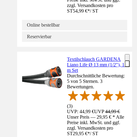
zzgl. Versandkosten pro
ST
54,99 €
*
/
ST
Online bestellbar
Reservierbar
Textilschlauch GARDENA
Liano Life Ø 13 mm (1/2"), 15
m Set
Durchschnittliche Bewertung:
5 von 5 Sternen. 3
Bewertungen.
(
3
)
UVP: 44,99 €
UVP
44,99 €
Unser Preis — 29,95 € * Alle
Preise inkl. MwSt. und ggf.
zzgl. Versandkosten pro
ST
29,95 €
*
/
ST