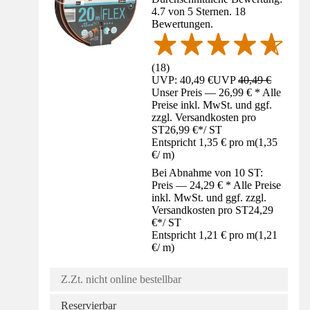
4.7 von 5 Sternen. 18
Bewertungen.
(
18
)
UVP: 40,49 €
UVP
40,49 €
Unser Preis — 26,99 € * Alle
Preise inkl. MwSt. und ggf.
zzgl. Versandkosten pro
ST
26,99 €
*
/
ST
Entspricht 1,35 € pro m
(
1,35
€
/
m
)
Bei Abnahme von 10 ST:
Preis — 24,29 € * Alle Preise
inkl. MwSt. und ggf. zzgl.
Versandkosten pro ST
24,29
€
*
/
ST
Entspricht 1,21 € pro m
(
1,21
€
/
m
)
Z.Zt. nicht online bestellbar
Reservierbar