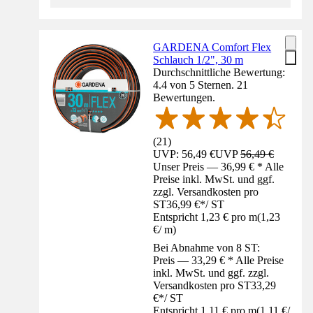
GARDENA Comfort Flex
Schlauch 1/2", 30 m
Durchschnittliche Bewertung:
4.4 von 5 Sternen. 21
Bewertungen.
(
21
)
UVP: 56,49 €
UVP
56,49 €
Unser Preis — 36,99 € * Alle
Preise inkl. MwSt. und ggf.
zzgl. Versandkosten pro
ST
36,99 €
*
/
ST
Entspricht 1,23 € pro m
(
1,23
€
/
m
)
Bei Abnahme von 8 ST:
Preis — 33,29 € * Alle Preise
inkl. MwSt. und ggf. zzgl.
Versandkosten pro ST
33,29
€
*
/
ST
Entspricht 1,11 € pro m
(
1,11 €
/