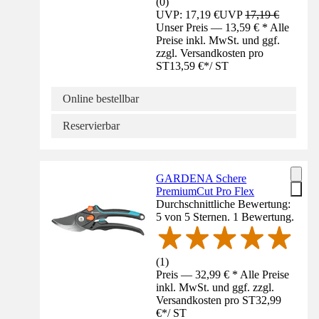
(
0
)
UVP: 17,19 €
UVP
17,19 €
Unser Preis — 13,59 € * Alle
Preise inkl. MwSt. und ggf.
zzgl. Versandkosten pro
ST
13,59 €
*
/
ST
Online bestellbar
Reservierbar
GARDENA Schere
PremiumCut Pro Flex
Durchschnittliche Bewertung:
5 von 5 Sternen. 1 Bewertung.
(
1
)
Preis — 32,99 € * Alle Preise
inkl. MwSt. und ggf. zzgl.
Versandkosten pro ST
32,99
€
*
/
ST