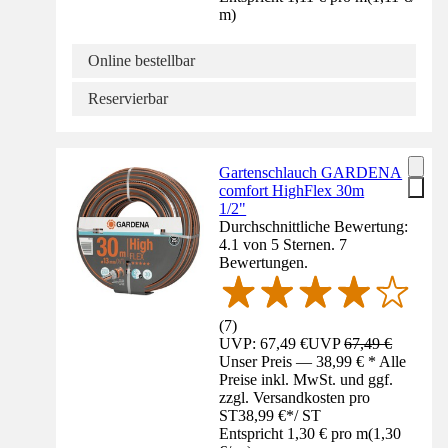
m
)
Online bestellbar
Reservierbar
Gartenschlauch GARDENA
comfort HighFlex 30m
1/2"
Durchschnittliche Bewertung:
4.1 von 5 Sternen. 7
Bewertungen.
(
7
)
UVP: 67,49 €
UVP
67,49 €
Unser Preis — 38,99 € * Alle
Preise inkl. MwSt. und ggf.
zzgl. Versandkosten pro
ST
38,99 €
*
/
ST
Entspricht 1,30 € pro m
(
1,30