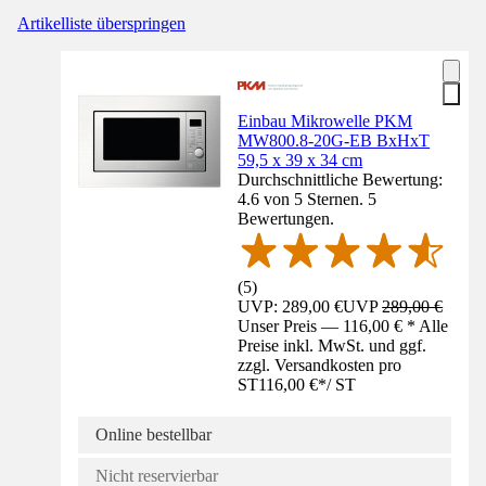
Artikelliste überspringen
Einbau Mikrowelle PKM
MW800.8-20G-EB BxHxT
59,5 x 39 x 34 cm
Durchschnittliche Bewertung:
4.6 von 5 Sternen. 5
Bewertungen.
(
5
)
UVP: 289,00 €
UVP
289,00 €
Unser Preis — 116,00 € * Alle
Preise inkl. MwSt. und ggf.
zzgl. Versandkosten pro
ST
116,00 €
*
/
ST
Online bestellbar
Nicht reservierbar