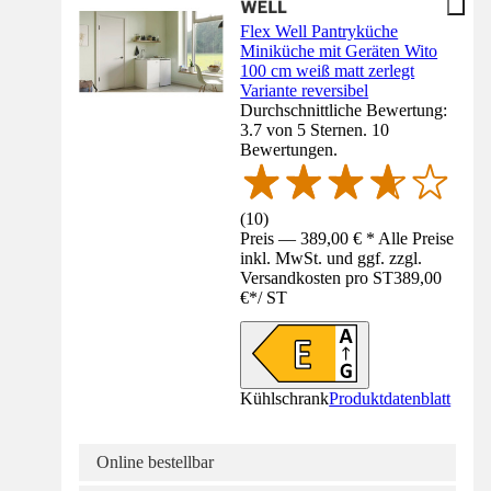
Flex Well Pantryküche
Miniküche mit Geräten Wito
100 cm weiß matt zerlegt
Variante reversibel
Durchschnittliche Bewertung:
3.7 von 5 Sternen. 10
Bewertungen.
(
10
)
Preis — 389,00 € * Alle Preise
inkl. MwSt. und ggf. zzgl.
Versandkosten pro ST
389,00
€
*
/
ST
Kühlschrank
Produktdatenblatt
Online bestellbar