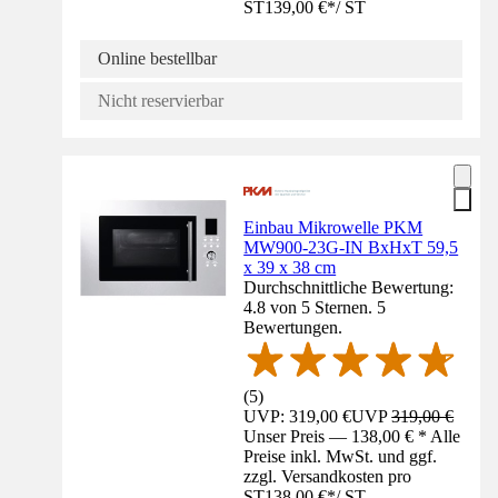
ST
139,00 €
*
/
ST
Online bestellbar
Nicht reservierbar
Einbau Mikrowelle PKM
MW900-23G-IN BxHxT 59,5
x 39 x 38 cm
Durchschnittliche Bewertung:
4.8 von 5 Sternen. 5
Bewertungen.
(
5
)
UVP: 319,00 €
UVP
319,00 €
Unser Preis — 138,00 € * Alle
Preise inkl. MwSt. und ggf.
zzgl. Versandkosten pro
ST
138,00 €
*
/
ST