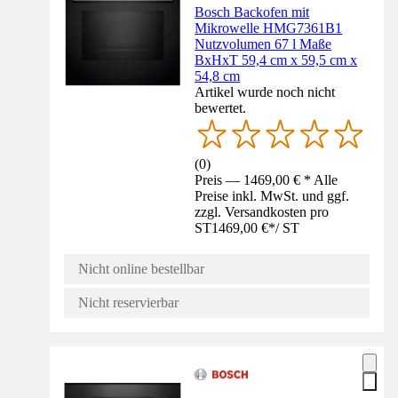
Bosch Backofen mit
Mikrowelle HMG7361B1
Nutzvolumen 67 l Maße
BxHxT 59,4 cm x 59,5 cm x
54,8 cm
Artikel wurde noch nicht
bewertet.
(
0
)
Preis — 1469,00 € * Alle
Preise inkl. MwSt. und ggf.
zzgl. Versandkosten pro
ST
1469,00 €
*
/
ST
Nicht online bestellbar
Nicht reservierbar