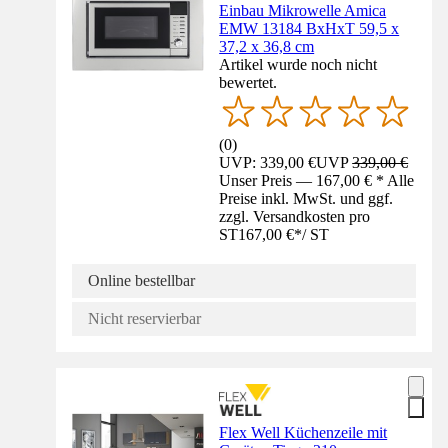
Einbau Mikrowelle Amica
EMW 13184 BxHxT 59,5 x
37,2 x 36,8 cm
Artikel wurde noch nicht
bewertet.
(
0
)
UVP: 339,00 €
UVP
339,00 €
Unser Preis — 167,00 € * Alle
Preise inkl. MwSt. und ggf.
zzgl. Versandkosten pro
ST
167,00 €
*
/
ST
Online bestellbar
Nicht reservierbar
Flex Well Küchenzeile mit