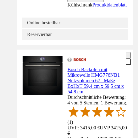
Kühlschrank
Produktdatenblatt
Online bestellbar
Reservierbar
Bosch Backofen mit
Mikrowelle HMG776NB1
Nutzvolumen 67 l Maße
BxHxT 59,4 cm x 59,5 cm x
54,8 cm
Durchschnittliche Bewertung:
4 von 5 Sternen. 1 Bewertung.
(
1
)
UVP: 3415,00 €
UVP
3415,00
€