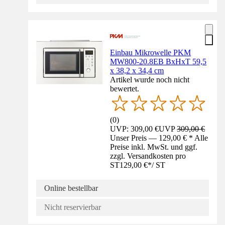
Einbau Mikrowelle PKM
MW800-20.8EB BxHxT 59,5
x 38,2 x 34,4 cm
Artikel wurde noch nicht
bewertet.
(
0
)
UVP: 309,00 €
UVP
309,00 €
Unser Preis — 129,00 € * Alle
Preise inkl. MwSt. und ggf.
zzgl. Versandkosten pro
ST
129,00 €
*
/
ST
Online bestellbar
Nicht reservierbar