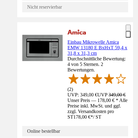
Nicht reservierbar
Einbau Mikrowelle Amica
EMW 13180 E BxHxT 59,4 x
31,8 x 31,3 cm
Durchschnittliche Bewertung:
4 von 5 Sternen. 2
Bewertungen.
(
2
)
UVP: 349,00 €
UVP
349,00 €
Unser Preis — 178,00 € * Alle
Preise inkl. MwSt. und ggf.
zzgl. Versandkosten pro
ST
178,00 €
*
/
ST
Online bestellbar