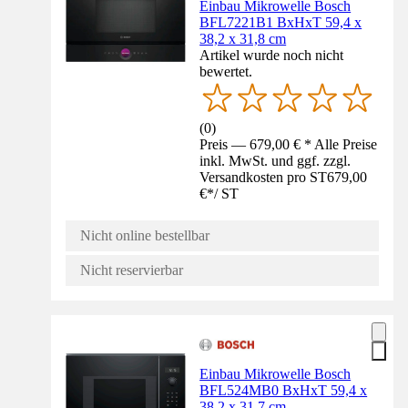
Einbau Mikrowelle Bosch
BFL7221B1 BxHxT 59,4 x
38,2 x 31,8 cm
Artikel wurde noch nicht
bewertet.
(
0
)
Preis — 679,00 € * Alle Preise
inkl. MwSt. und ggf. zzgl.
Versandkosten pro ST
679,00
€
*
/
ST
Nicht online bestellbar
Nicht reservierbar
Einbau Mikrowelle Bosch
BFL524MB0 BxHxT 59,4 x
38,2 x 31,7 cm