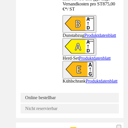
Versandkosten pro ST
875,00
€
*
/
ST
Dunstabzug
Produktdatenblatt
Herd-Set
Produktdatenblatt
Kühlschrank
Produktdatenblatt
Online bestellbar
Nicht reservierbar