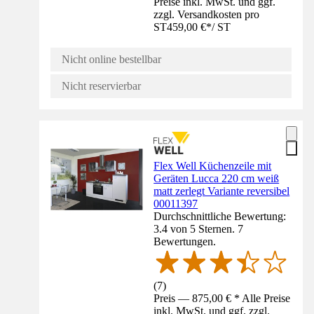
Preise inkl. MwSt. und ggf.
zzgl. Versandkosten pro
ST
459,00 €
*
/
ST
Nicht online bestellbar
Nicht reservierbar
Flex Well Küchenzeile mit
Geräten Lucca 220 cm weiß
matt zerlegt Variante reversibel
00011397
Durchschnittliche Bewertung:
3.4 von 5 Sternen. 7
Bewertungen.
(
7
)
Preis — 875,00 € * Alle Preise
inkl. MwSt. und ggf. zzgl.