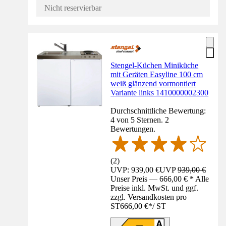
Nicht reservierbar
Stengel-Küchen Miniküche
mit Geräten Easyline 100 cm
weiß glänzend vormontiert
Variante links 1410000002300
Durchschnittliche Bewertung:
4 von 5 Sternen. 2
Bewertungen.
(
2
)
UVP: 939,00 €
UVP
939,00 €
Unser Preis — 666,00 € * Alle
Preise inkl. MwSt. und ggf.
zzgl. Versandkosten pro
ST
666,00 €
*
/
ST