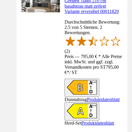
Geräten Tiago 210 cm
basaltgrau matt zerlegt
Variante reversibel 00011829
Durchschnittliche Bewertung:
2.5 von 5 Sternen. 2
Bewertungen.
(
2
)
Preis — 795,00 € * Alle Preise
inkl. MwSt. und ggf. zzgl.
Versandkosten pro ST
795,00
€
*
/
ST
Dunstabzug
Produktdatenblatt
Herd-Set
Produktdatenblatt