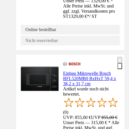
Unser Preis — 1329,00 € *
Alle Preise inkl. MwSt. und
ggf. zzgl. Versandkosten pro
ST
1329,00 €
*
/
ST
Online bestellbar
Nicht reservierbar
Einbau Mikrowelle Bosch
BFL520MB0 BxHxT 59,4 x
38,2 x 31,7 cm
Artikel wurde noch nicht
bewertet.
(
0
)
UVP: 855,00 €
UVP
855,00 €
Unser Preis — 315,00 € * Alle
Preise inkl. MwSt. und ggf.