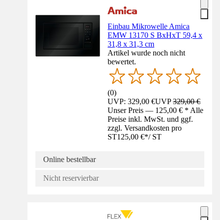
Einbau Mikrowelle Amica
EMW 13170 S BxHxT 59,4 x
31,8 x 31,3 cm
Artikel wurde noch nicht
bewertet.
(
0
)
UVP: 329,00 €
UVP
329,00 €
Unser Preis — 125,00 € * Alle
Preise inkl. MwSt. und ggf.
zzgl. Versandkosten pro
ST
125,00 €
*
/
ST
Online bestellbar
Nicht reservierbar