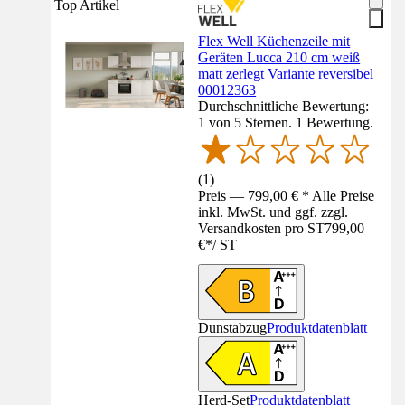
Top Artikel
Flex Well Küchenzeile mit
Geräten Lucca 210 cm weiß
matt zerlegt Variante reversibel
00012363
Durchschnittliche Bewertung:
1 von 5 Sternen. 1 Bewertung.
(
1
)
Preis — 799,00 € * Alle Preise
inkl. MwSt. und ggf. zzgl.
Versandkosten pro ST
799,00
€
*
/
ST
Dunstabzug
Produktdatenblatt
Herd-Set
Produktdatenblatt