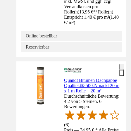
inkl. MwSt. und ggf. zzgl.
Versandkosten pro
Rolle(n)
13,95 €
*
/
Rolle(n)
Entspricht 1,40 € pro m²
(
1,40
€
/
m²
)
Online bestellbar
Reservierbar
Quandt Bitumen Dachpappe
Qualitekt® 500-N nackt 20 m
x 1 m Rolle = 20 m²
Durchschnittliche Bewertung:
4.2 von 5 Sternen. 6
Bewertungen.
(
6
)
Preis — 34,95 € * Alle Preise