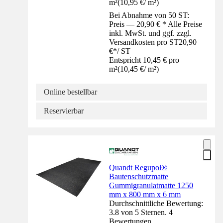
m²
(
10,95 €
/
m²
)
Bei Abnahme von 50 ST:
Preis — 20,90 € * Alle Preise
inkl. MwSt. und ggf. zzgl.
Versandkosten pro ST
20,90
€
*
/
ST
Entspricht 10,45 € pro
m²
(
10,45 €
/
m²
)
Online bestellbar
Reservierbar
Quandt Regupol®
Bautenschutzmatte
Gummigranulatmatte 1250
mm x 800 mm x 6 mm
Durchschnittliche Bewertung:
3.8 von 5 Sternen. 4
Bewertungen.