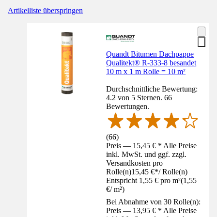
Artikelliste überspringen
Quandt Bitumen Dachpappe
Qualitekt® R-333-8 besandet
10 m x 1 m Rolle = 10 m²
Durchschnittliche Bewertung:
4.2 von 5 Sternen. 66
Bewertungen.
(
66
)
Preis — 15,45 € * Alle Preise
inkl. MwSt. und ggf. zzgl.
Versandkosten pro
Rolle(n)
15,45 €
*
/
Rolle(n)
Entspricht 1,55 € pro m²
(
1,55
€
/
m²
)
Bei Abnahme von 30 Rolle(n):
Preis — 13,95 € * Alle Preise