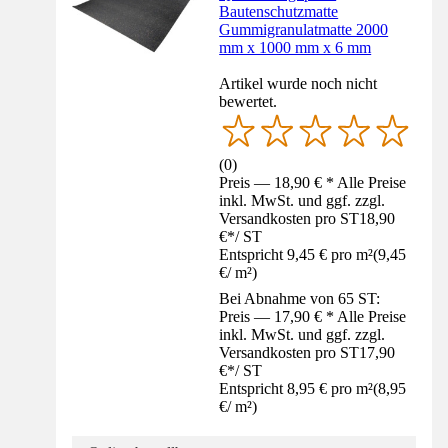
Bautenschutzmatte
Gummigranulatmatte 2000
mm x 1000 mm x 6 mm
Artikel wurde noch nicht
bewertet.
(
0
)
Preis — 18,90 € * Alle Preise
inkl. MwSt. und ggf. zzgl.
Versandkosten pro ST
18,90
€
*
/
ST
Entspricht 9,45 € pro m²
(
9,45
€
/
m²
)
Bei Abnahme von 65 ST:
Preis — 17,90 € * Alle Preise
inkl. MwSt. und ggf. zzgl.
Versandkosten pro ST
17,90
€
*
/
ST
Entspricht 8,95 € pro m²
(
8,95
€
/
m²
)