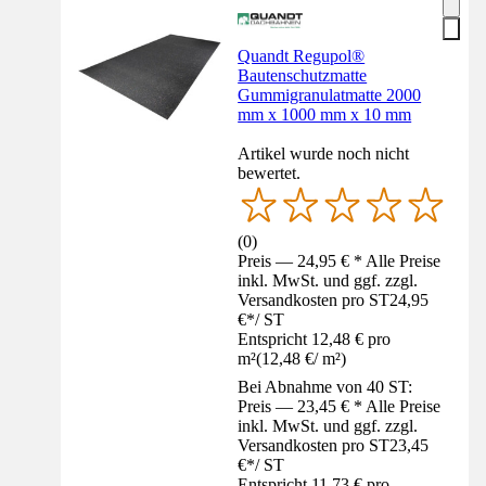
Quandt Regupol®
Bautenschutzmatte
Gummigranulatmatte 2000
mm x 1000 mm x 10 mm
Artikel wurde noch nicht
bewertet.
(
0
)
Preis — 24,95 € * Alle Preise
inkl. MwSt. und ggf. zzgl.
Versandkosten pro ST
24,95
€
*
/
ST
Entspricht 12,48 € pro
m²
(
12,48 €
/
m²
)
Bei Abnahme von 40 ST:
Preis — 23,45 € * Alle Preise
inkl. MwSt. und ggf. zzgl.
Versandkosten pro ST
23,45
€
*
/
ST
Entspricht 11,73 € pro