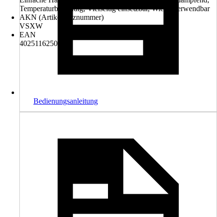
Temperaturbeständig, Vielseitig einsetzbar, Wiederverwendbar
AKN (Artikelkurznummer)
VSXW
EAN
4025116250961
Bedienungsanleitung