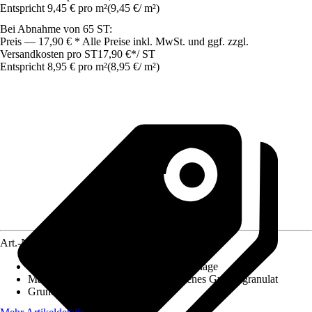
Entspricht 9,45 € pro m²
(
9,45 €
/
m²
)
Bei Abnahme von 65 ST:
Preis — 17,90 € * Alle Preise inkl. MwSt. und ggf. zzgl.
Versandkosten pro ST
17,90 €
*
/
ST
Entspricht 8,95 € pro m²
(
8,95 €
/
m²
)
Art.-Nr.
12324062
Ausführung
:
Bautenschutzmatte, Unterlage
Material
:
Kautschuk, PUR - gebundenes Gummigranulat
Grundfarbe
:
Schwarz