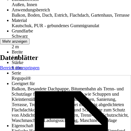
Außen, Innen
Anwendungsbereich
Balkon, Boden, Dach, Estrich, Flachdach, Gartenhaus, Terrasse
Material
Kautschuk, PUR - gebundenes Gummigranulat
Grundfarbe
Schwarz
Länge
Mehr anzeigen
2 m
Breite
Datenblätter
1 m
Stärke
Bereich überspringen
6 mm
Serie
Regupol®
Geeignet für
Balkon, Besandete Dachpappe, Bitumenbahn als Trenn- und
Schutzlage für untergeordnete Bauteile wie Schuppen und
Kleintierställe, Hauseingang, Kleine Flächen, Sanierung,
Terrasse, Trenn- und Schutzlage bei mehrlagig abgedichteten
Flachdachkonstruktionen, Trenn- und Schutzlage zum Schutz
von Abdichtungen und Isolierungen, Trenn- und Schutzschicht,
Waschmaschine, Ladungssicherung, Maschinenunterlage
Eigenschaft
Einfache Handhabung, Langlebig, Rutschfest, Stoßdämpfend,