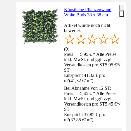
Künstliche Pflanzenwand
White Buds 38 x 38 cm
Artikel wurde noch nicht
bewertet.
(
0
)
Preis — 5,95 € * Alle Preise
inkl. MwSt. und ggf. zzgl.
Versandkosten pro ST
5,95 €
*
/
ST
Entspricht 41,32 € pro
m²
(
41,32 €
/
m²
)
Bei Abnahme von 12 ST:
Preis — 5,45 € * Alle Preise
inkl. MwSt. und ggf. zzgl.
Versandkosten pro ST
5,45 €
*
/
ST
Entspricht 37,85 € pro
m²
(
37,85 €
/
m²
)