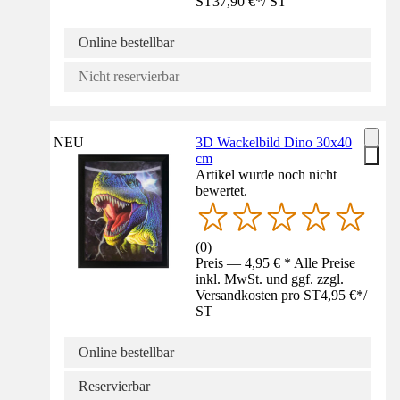
ST
37,90 €
*
/
ST
Online bestellbar
Nicht reservierbar
NEU
3D Wackelbild Dino 30x40
cm
Artikel wurde noch nicht
bewertet.
(
0
)
Preis — 4,95 € * Alle Preise
inkl. MwSt. und ggf. zzgl.
Versandkosten pro ST
4,95 €
*
/
ST
Online bestellbar
Reservierbar