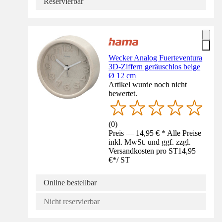
Reservierbar
Wecker Analog Fuerteventura
3D-Ziffern geräuschlos beige
Ø 12 cm
Artikel wurde noch nicht
bewertet.
(
0
)
Preis — 14,95 € * Alle Preise
inkl. MwSt. und ggf. zzgl.
Versandkosten pro ST
14,95
€
*
/
ST
Online bestellbar
Nicht reservierbar