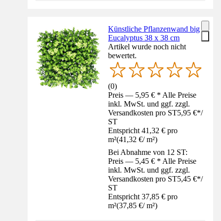
Künstliche Pflanzenwand big
Eucalyptus 38 x 38 cm
Artikel wurde noch nicht
bewertet.
(
0
)
Preis — 5,95 € * Alle Preise
inkl. MwSt. und ggf. zzgl.
Versandkosten pro ST
5,95 €
*
/
ST
Entspricht 41,32 € pro
m²
(
41,32 €
/
m²
)
Bei Abnahme von 12 ST:
Preis — 5,45 € * Alle Preise
inkl. MwSt. und ggf. zzgl.
Versandkosten pro ST
5,45 €
*
/
ST
Entspricht 37,85 € pro
m²
(
37,85 €
/
m²
)