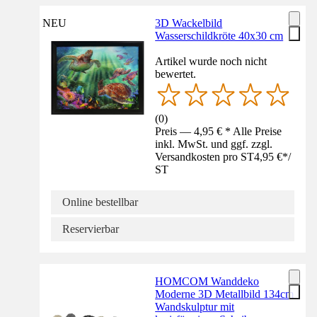
NEU
3D Wackelbild
Wasserschildkröte 40x30 cm
Artikel wurde noch nicht
bewertet.
(
0
)
Preis — 4,95 € * Alle Preise
inkl. MwSt. und ggf. zzgl.
Versandkosten pro ST
4,95 €
*
/
ST
Online bestellbar
Reservierbar
HOMCOM Wanddeko
Moderne 3D Metallbild 134cm
Wandskulptur mit