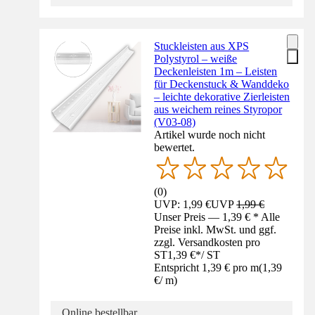
Stuckleisten aus XPS
Polystyrol – weiße
Deckenleisten 1m – Leisten
für Deckenstuck & Wanddeko
– leichte dekorative Zierleisten
aus weichem reines Styropor
(V03-08)
Artikel wurde noch nicht
bewertet.
(
0
)
UVP: 1,99 €
UVP
1,99 €
Unser Preis — 1,39 € * Alle
Preise inkl. MwSt. und ggf.
zzgl. Versandkosten pro
ST
1,39 €
*
/
ST
Entspricht 1,39 € pro m
(
1,39
€
/
m
)
Online bestellbar