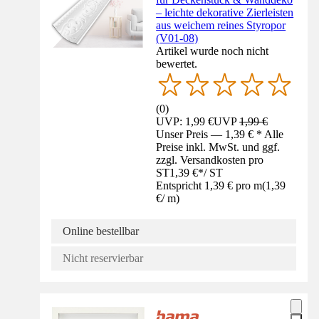
– leichte dekorative Zierleisten
aus weichem reines Styropor
(V01-08)
Artikel wurde noch nicht
bewertet.
(
0
)
UVP: 1,99 €
UVP
1,99 €
Unser Preis — 1,39 € * Alle
Preise inkl. MwSt. und ggf.
zzgl. Versandkosten pro
ST
1,39 €
*
/
ST
Entspricht 1,39 € pro m
(
1,39
€
/
m
)
Online bestellbar
Nicht reservierbar