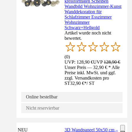
kreisförmigen Scheiben
Wandbild Wohnzimmer-Kunst
Wanddekoration für
Schlafzimmer Esszimmer
Wohnzimmer
Schwarz+Hellgold
Artikel wurde noch nicht
bewertet.
(
0
)
UVP: 128,90 €
UVP
128,90 €
Unser Preis — 32,90 € * Alle
Preise inkl. MwSt. und ggf.
zzgl. Versandkosten pro
ST
32,90 €
*
/
ST
Online bestellbar
Nicht reservierbar
NEU
3D Wandpaneel 50x50 cm –