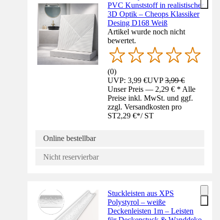
PVC Kunststoff in realistischer
3D Optik – Cheops Klassiker
Desing D168 Weiß
Artikel wurde noch nicht
bewertet.
(
0
)
UVP: 3,99 €
UVP
3,99 €
Unser Preis — 2,29 € * Alle
Preise inkl. MwSt. und ggf.
zzgl. Versandkosten pro
ST
2,29 €
*
/
ST
Online bestellbar
Nicht reservierbar
Stuckleisten aus XPS
Polystyrol – weiße
Deckenleisten 1m – Leisten
für Deckenstuck & Wanddeko