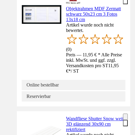
Objektrahmen MDF Zermatt
schwarz 50x23 cm 3 Fotos
13x18 cm
Artikel wurde noch nicht
bewertet.
(
0
)
Preis — 11,95 € * Alle Preise
inkl. MwSt. und ggf. zzgl.
Versandkosten pro ST
11,95
€
*
/
ST
Online bestellbar
Reservierbar
Wandfliese Shutter Snow weiß
3D glänzend 30x90 cm
rektifiziert
Artikel wurde noch nicht