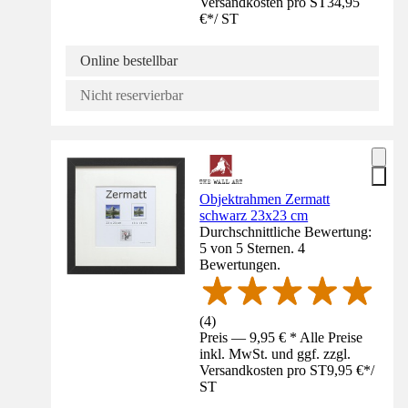
Versandkosten pro ST
34,95
€
*
/
ST
Online bestellbar
Nicht reservierbar
Objektrahmen Zermatt
schwarz 23x23 cm
Durchschnittliche Bewertung:
5 von 5 Sternen. 4
Bewertungen.
(
4
)
Preis — 9,95 € * Alle Preise
inkl. MwSt. und ggf. zzgl.
Versandkosten pro ST
9,95 €
*
/
ST