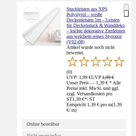
Stuckleisten aus XPS
Polystyrol – weiße
Deckenleisten 1m – Leisten
für Deckenstuck & Wanddeko
– leichte dekorative Zierleisten
aus weichem reines Styropor
(V02-08)
Artikel wurde noch nicht
bewertet.
(
0
)
UVP: 1,99 €
UVP
1,99 €
Unser Preis — 1,39 € * Alle
Preise inkl. MwSt. und ggf.
zzgl. Versandkosten pro
ST
1,39 €
*
/
ST
Entspricht 1,39 € pro m
(
1,39
€
/
m
)
Online bestellbar
Nicht reservierbar