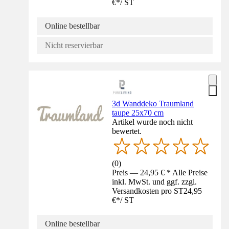
€
*
/
ST
Online bestellbar
Nicht reservierbar
3d Wanddeko Traumland
taupe 25x70 cm
Artikel wurde noch nicht
bewertet.
(
0
)
Preis — 24,95 € * Alle Preise
inkl. MwSt. und ggf. zzgl.
Versandkosten pro ST
24,95
€
*
/
ST
Online bestellbar