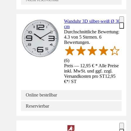
Wanduhr 3D silber-weiß Ø 30
cm
Durchschnittliche Bewertung:
4.3 von 5 Sternen. 6
Bewertungen.
(
6
)
Preis — 12,95 € * Alle Preise
inkl. MwSt. und ggf. zzgl.
Versandkosten pro ST
12,95
€
*
/
ST
Online bestellbar
Reservierbar