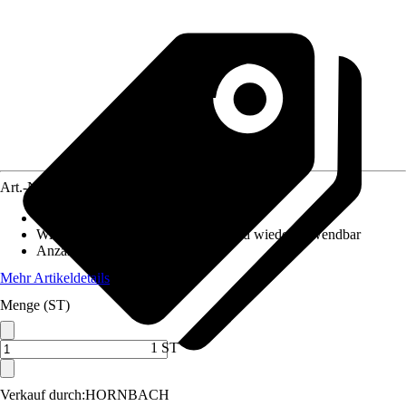
Art.-Nr.
5606817
Maße (BxH)
:
30 x 118 cm
Wiederverwendbarkeit
:
Ablösbar und wiederverwendbar
Anzahl Sticker-Teile
:
3
Mehr Artikeldetails
Menge (ST)
1 ST
Verkauf durch:
HORNBACH