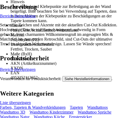
Hinweis
Beschreibung
Dem Artikel sind Klebepunkte zur Befestigung an der Wand
beigefügt. Bitte beachten Sie bei Verwendung auf Tapeten, dass
Bereich überspringen
es beim Ablösen der Klebepunkte zu Beschädigungen an der
Tapete kommen kann.
Setzen Sie Zeichen und Akzente mit der aktuellen Cut-Out Kollektion.
Räume
Hochwertige Drucke auf Hartschaumpanel, aufwendig in Form
Flur / Diele, Schlafzimmer, Wohnzimmer
gebracht. Vom charmanten Willkommensgruß im angesagten Mix &
Material
Match Stil bis zum coolen Retroschild, sind Cut-Outs der ultimative
Polyethylen (PE)
Trend im aktuellen Wohnraumdesign. Lassen Sie Wände sprechen!
Untergrundbeschaffenheit
Fettfrei, Trocken, Sauber
Maße (BxH)
Produktsicherheit
30 x 118 cm
AKN (Artikelkurznummer)
XXDN
Bereich überspringen
EAN
4052252113652
Verantwortlich für Produktsicherheit:
.
Siehe Herstellerinformationen
Weitere Kategorien
Liste überspringen
Farben, Tapeten & Wandverkleidungen
Tapeten
Wandtattoos
Wandtattoo 3D
Wandtattoo Kinderzimmer
Wandtattoo Sprüche
Wandtattoo Natur
Wandtattoo Küche
Fenstersticker