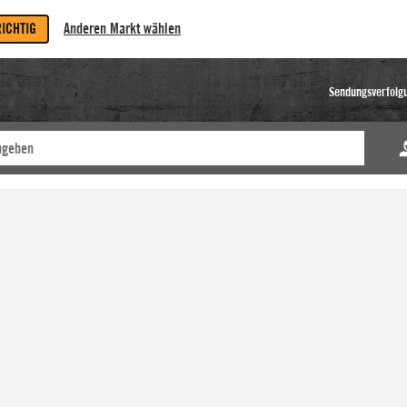
RICHTIG
Anderen Markt wählen
Sendungsverfolg