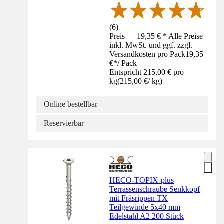
(
6
)
Preis — 19,35 € * Alle Preise
inkl. MwSt. und ggf. zzgl.
Versandkosten pro Pack
19,35
€
*
/
Pack
Entspricht 215,00 € pro
kg
(
215,00 €
/
kg
)
Online bestellbar
Reservierbar
HECO-TOPIX-plus
Terrassenschraube Senkkopf
mit Fräsrippen TX
Teilgewinde 5x40 mm
Edelstahl A2 200 Stück