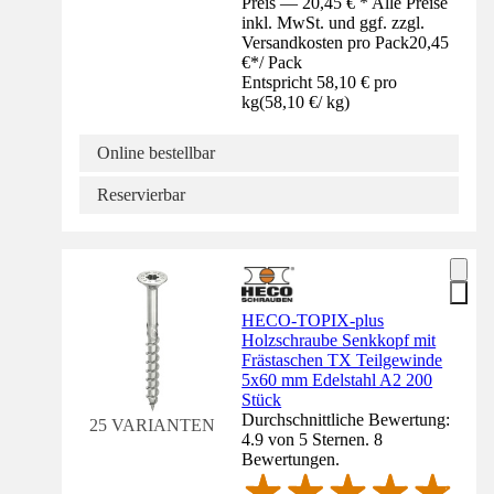
Preis — 20,45 € * Alle Preise
inkl. MwSt. und ggf. zzgl.
Versandkosten pro Pack
20,45
€
*
/
Pack
Entspricht 58,10 € pro
kg
(
58,10 €
/
kg
)
Online bestellbar
Reservierbar
HECO-TOPIX-plus
Holzschraube Senkkopf mit
Frästaschen TX Teilgewinde
5x60 mm Edelstahl A2 200
Stück
Durchschnittliche Bewertung:
25 VARIANTEN
4.9 von 5 Sternen. 8
Bewertungen.