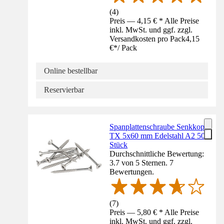
(
4
)
Preis — 4,15 € * Alle Preise
inkl. MwSt. und ggf. zzgl.
Versandkosten pro Pack
4,15
€
*
/
Pack
Online bestellbar
Reservierbar
Spanplattenschraube Senkkopf
TX 5x60 mm Edelstahl A2 50
Stück
Durchschnittliche Bewertung:
3.7 von 5 Sternen. 7
Bewertungen.
(
7
)
Preis — 5,80 € * Alle Preise
inkl. MwSt. und ggf. zzgl.