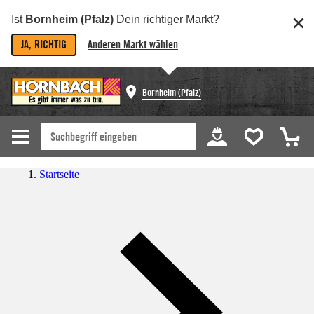
Ist
Bornheim (Pfalz)
Dein richtiger Markt?
JA, RICHTIG
Anderen Markt wählen
Bornheim (Pfalz)
Startseite