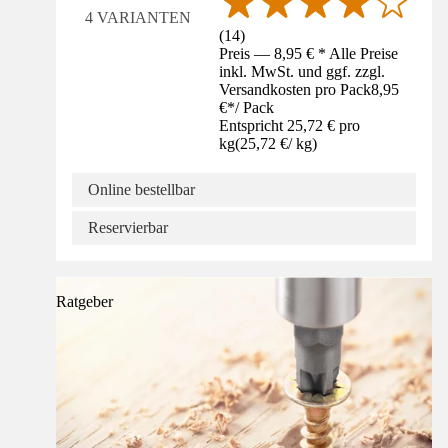
4 VARIANTEN
(
14
)
Preis — 8,95 € * Alle Preise
inkl. MwSt. und ggf. zzgl.
Versandkosten pro Pack
8,95
€
*
/
Pack
Entspricht 25,72 € pro
kg
(
25,72 €
/
kg
)
Online bestellbar
Reservierbar
Ratgeber