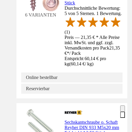
Stück
Durchschnittliche Bewertung:
5 von 5 Sternen. 1 Bewertung.
6 VARIANTEN
(
1
)
Preis — 21,35 € * Alle Preise
inkl. MwSt. und ggf. zzgl.
Versandkosten pro Pack
21,35
€
*
/
Pack
Entspricht 60,14 € pro
kg
(
60,14 €
/
kg
)
Online bestellbar
Reservierbar
Sechskantschraube o. Schaft
Reyher DIN 933 M5x20 mm