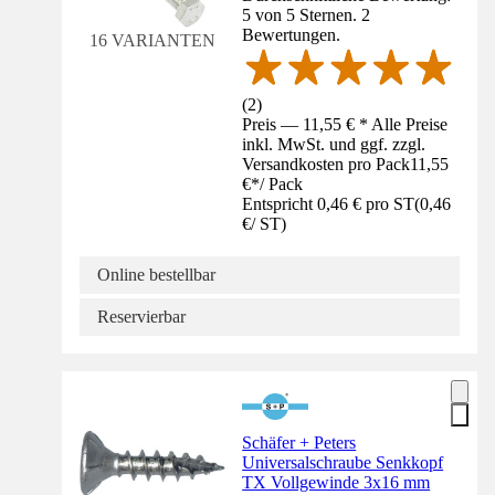
5 von 5 Sternen. 2
Bewertungen.
16 VARIANTEN
(
2
)
Preis — 11,55 € * Alle Preise
inkl. MwSt. und ggf. zzgl.
Versandkosten pro Pack
11,55
€
*
/
Pack
Entspricht 0,46 € pro ST
(
0,46
€
/
ST
)
Online bestellbar
Reservierbar
Schäfer + Peters
Universalschraube Senkkopf
TX Vollgewinde 3x16 mm