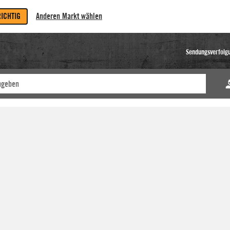
RICHTIG
Anderen Markt wählen
Sendungsverfolg