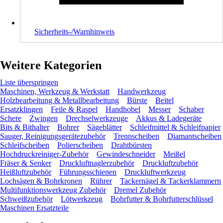
Sicherheits-/Warnhinweis
Weitere Kategorien
Liste überspringen
Maschinen, Werkzeug & Werkstatt
Handwerkzeug
Holzbearbeitung & Metallbearbeitung
Bürste
Beitel
Ersatzklingen
Feile & Raspel
Handhobel
Messer
Schaber
Schere
Zwingen
Drechselwerkzeuge
Akkus & Ladegeräte
Bits & Bithalter
Bohrer
Sägeblätter
Schleifmittel & Schleifpapier
Sauger, Reinigungsgerätezubehör
Trennscheiben
Diamantscheiben
Schleifscheiben
Polierscheiben
Drahtbürsten
Hochdruckreiniger-Zubehör
Gewindeschneider
Meißel
Fräser & Senker
Druckluftnaglerzubehör
Druckluftzubehör
Heißluftzubehör
Führungsschienen
Druckluftwerkzeug
Lochsägen & Bohrkronen
Rührer
Tackernägel & Tackerklammern
Multifunktionswerkzeug Zubehör
Dremel Zubehör
Schweißzubehör
Lötwerkzeug
Bohrfutter & Bohrfutterschlüssel
Maschinen Ersatzteile