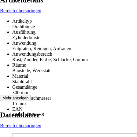
Artikeldetails
Bereich überspringen
Artikeltyp
Drahtbürste
Ausführung
Zylinderbürste
Anwendung
Entgraten, Reinigen, Aufrauen
Anwendungsbereich
Rost, Zunder, Farbe, Schlacke, Gummi
Räume
Baustelle, Werkstatt
Material
Stahldraht
Gesamtlänge
300 mm
Gesamtdurchmesser
Mehr anzeigen
15 mm
EAN
Datenblätter
4017359120538
Bereich überspringen