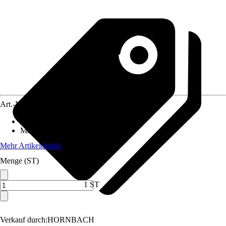
Art.-Nr.
5584226
Ausführung
:
Zylinderbürste
Material
:
Stahldraht
Mehr Artikeldetails
Menge (ST)
1 ST
Verkauf durch:
HORNBACH