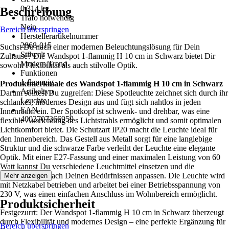
0,314 kg
Beschreibung
Trafo notwendig
Nein
Bereich überspringen
Herstellerartikelnummer
2868-015
Suchst Du nach einer modernen Beleuchtungslösung für Dein
Stilwelt
Zuhause? Die Wandspot 1-flammig H 10 cm in Schwarz bietet Dir
Modern/Trend
sowohl Flexibilität als auch stilvolle Optik.
Funktionen
1-flammig
Produktmerkmale des Wandspot 1-flammig H 10 cm in Schwarz
Artikeltyp
Darum solltest Du zugreifen: Diese Spotleuchte zeichnet sich durch ihr
Leuchte
schlankes, modernes Design aus und fügt sich nahtlos in jeden
EAN
Innenraum ein. Der Spotkopf ist schwenk- und drehbar, was eine
4002707366959
flexible Ausrichtung des Lichtstrahls ermöglicht und somit optimalen
Lichtkomfort bietet. Die Schutzart IP20 macht die Leuchte ideal für
den Innenbereich. Das Gestell aus Metall sorgt für eine langlebige
Struktur und die schwarze Farbe verleiht der Leuchte eine elegante
Optik. Mit einer E27-Fassung und einer maximalen Leistung von 60
Watt kannst Du verschiedene Leuchtmittel einsetzen und die
Lichtintensität nach Deinen Bedürfnissen anpassen. Die Leuchte wird
Mehr anzeigen
mit Netzkabel betrieben und arbeitet bei einer Betriebsspannung von
230 V, was einen einfachen Anschluss im Wohnbereich ermöglicht.
Produktsicherheit
Festgezurrt: Der Wandspot 1-flammig H 10 cm in Schwarz überzeugt
durch Flexibilität und modernes Design – eine perfekte Ergänzung für
Bereich überspringen