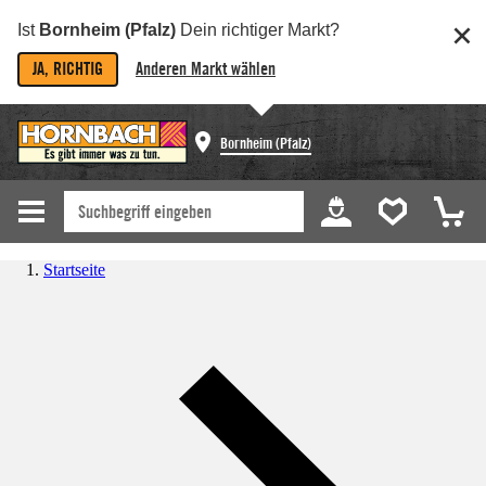
Ist
Bornheim (Pfalz)
Dein richtiger Markt?
JA, RICHTIG
Anderen Markt wählen
Bornheim (Pfalz)
Startseite