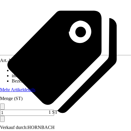
Art.-Nr.
10104966
Ausführung
:
Spot
inklusive Leuchtmittel
:
Nein
Bezeichnung Fassung
:
E27
Mehr Artikeldetails
Menge (ST)
1 ST
Verkauf durch:
HORNBACH