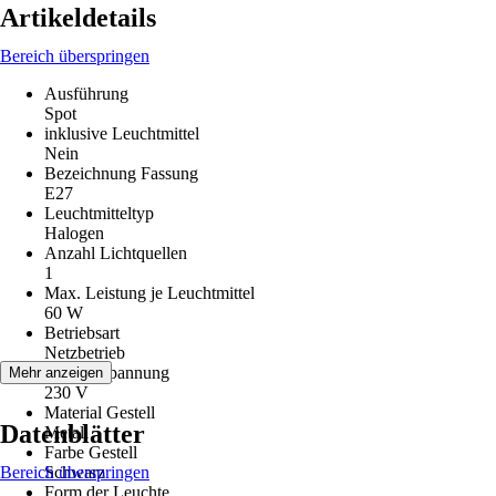
Artikeldetails
Bereich überspringen
Ausführung
Spot
inklusive Leuchtmittel
Nein
Bezeichnung Fassung
E27
Leuchtmitteltyp
Halogen
Anzahl Lichtquellen
1
Max. Leistung je Leuchtmittel
60 W
Betriebsart
Netzbetrieb
Betriebsspannung
Mehr anzeigen
230 V
Material Gestell
Datenblätter
Metall
Farbe Gestell
Bereich überspringen
Schwarz
Form der Leuchte