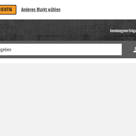
RICHTIG
Anderen Markt wählen
Sendungsverfolg