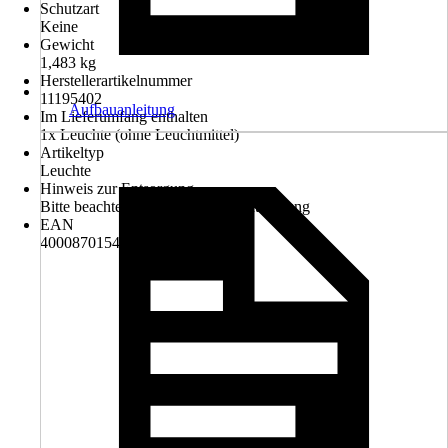
Schutzart
Keine
Gewicht
1,483 kg
Herstellerartikelnummer
11195402
Aufbauanleitung
Im Lieferumfang enthalten
1x Leuchte (ohne Leuchtmittel)
Artikeltyp
Leuchte
Hinweis zur Entsorgung
Bitte beachte die Hinweise zur Entsorgung
EAN
4000870154021