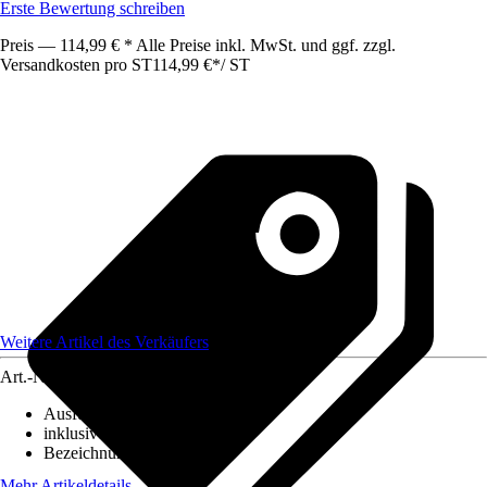
Erste Bewertung schreiben
Preis — 114,99 € * Alle Preise inkl. MwSt. und ggf. zzgl.
Versandkosten pro ST
114,99 €
*
/
ST
Weitere Artikel des Verkäufers
Art.-Nr.
12590436
Ausführung
:
Deckenleuchte
inklusive Leuchtmittel
:
Nein
Bezeichnung Fassung
:
E27
Mehr Artikeldetails