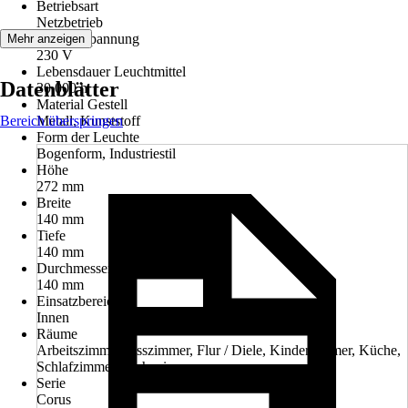
Betriebsart
Netzbetrieb
Betriebsspannung
Mehr anzeigen
230 V
Lebensdauer Leuchtmittel
Datenblätter
30.000 h
Material Gestell
Bereich überspringen
Metall, Kunststoff
Form der Leuchte
Bogenform, Industriestil
Höhe
272 mm
Breite
140 mm
Tiefe
140 mm
Durchmesser
140 mm
Einsatzbereich
Innen
Räume
Arbeitszimmer, Esszimmer, Flur / Diele, Kinderzimmer, Küche,
Schlafzimmer, Wohnzimmer
Serie
Corus