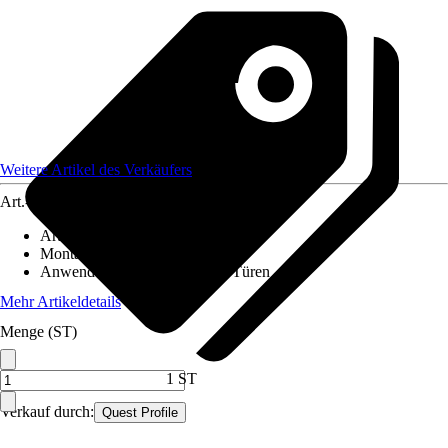
Weitere Artikel des Verkäufers
Art.-Nr.
12585660
Artikeltyp
:
Profil
Montageart
:
Unterputz
Anwendungsbereich
:
Fenster, Türen
Mehr Artikeldetails
Menge (ST)
1 ST
Verkauf durch:
Quest Profile