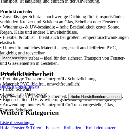
Transport, ist langlebig und einfach in der Anwendung.
Produktvorteile:
• Zuverlässiger Schutz – hochwertige Dichtung für Transportständer,
verhindert Kratzer und Schäden an Glas, Scheiben oder Fenstern.
• Witterungs- & UV-beständig – hohe Beständigkeit gegen Sonne,
Regen, Kälte und andere Umwelteinflüsse.
• Flexibel & robust – bleibt auch bei großen Temperaturschwankungen
elastisch.
• Umweltfreundliches Material – hergestellt aus bleifreiem PVC,
langlebig und recycelbar.
• Vielseitig einsetzbar – ideal für den sicheren Transport von Fenster-
Mehr anzeigen
und Glaselementen in Gestellen.
Produktsicherheit
Technische Daten:
• Produkttyp: Transportschutzprofil / Schutzdichtung
• Material: PVC (bleifrei, umweltfreundlich)
Bereich überspringen
• Farbe: Schwarz
• Länge: 1 m (Meterware)
Verantwortlich für Produktsicherheit:
.
Siehe Herstellerinformationen
• Eigenschaften: UV- & witterungsbeständig, flexibel, langlebig
• Anwendung: unteres Schutzprofil für Transportgestelle, Glas,
Fenster, Scheiben
Weitere Kategorien
Liste überspringen
Holz, Fenster & Türen
Fenster
Rollladen
Rollladenpanzer