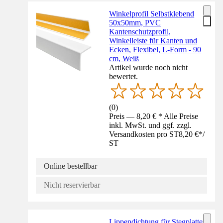
Winkelprofil Selbstklebend
50x50mm, PVC
Kantenschutzprofil,
Winkelleiste für Kanten und
Ecken, Flexibel, L-Form - 90
cm, Weiß
Artikel wurde noch nicht
bewertet.
(
0
)
Preis — 8,20 € * Alle Preise
inkl. MwSt. und ggf. zzgl.
Versandkosten pro ST
8,20 €
*
/
ST
Online bestellbar
Nicht reservierbar
Lippendichtung für Stegplatten