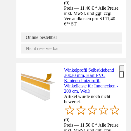
(
0
)
Preis — 11,40 € * Alle Preise
inkl. MwSt. und ggf. zzgl.
Versandkosten pro ST
11,40
€
*
/
ST
Online bestellbar
Nicht reservierbar
Winkelprofil Selbstklebend
30x30 mm, Hart-PVC
Kantenschutzprofil,
Winkelleiste für Innenecken -
200 cm, Weiß
Artikel wurde noch nicht
bewertet.
(
0
)
Preis — 11,50 € * Alle Preise
inkl. MwSt. und ggf. zzgl.