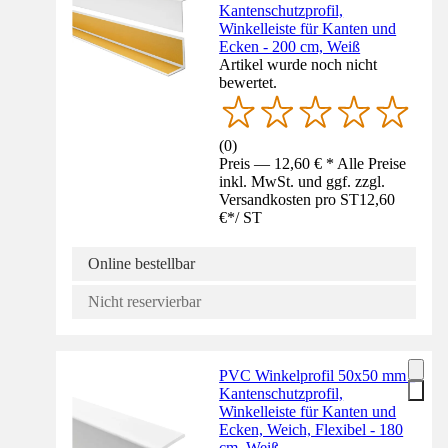
Kantenschutzprofil,
Winkelleiste für Kanten und
Ecken - 200 cm, Weiß
Artikel wurde noch nicht
bewertet.
(
0
)
Preis — 12,60 € * Alle Preise
inkl. MwSt. und ggf. zzgl.
Versandkosten pro ST
12,60
€
*
/
ST
Online bestellbar
Nicht reservierbar
PVC Winkelprofil 50x50 mm -
Kantenschutzprofil,
Winkelleiste für Kanten und
Ecken, Weich, Flexibel - 180
cm, Weiß