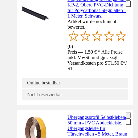
KP-2, Obere PVC-Dichtung
für Polycarbonat-Stegplatten -
1 Meter, Schwarz
Artikel wurde noch nicht
bewertet.
(
0
)
Preis — 1,50 € * Alle Preise
inkl. MwSt. und ggf. zzgl.
Versandkosten pro ST
1,50 €
*
/
ST
Online bestellbar
Nicht reservierbar
Übergangsprofil Selbstklebend
50 mm - PVC Abdeckleiste,
Übergangsleiste für
Türschwellen - 5 Meter, Braun