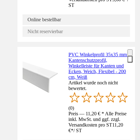
ST
Online bestellbar
Nicht reservierbar
PVC Winkelprofil 35x35 mm -
Kantenschutzprofil,
Winkelleiste für Kanten und
Ecken, Weich, Flexibel - 200
cm, Weiß
Artikel wurde noch nicht
bewertet.
(
0
)
Preis — 11,20 € * Alle Preise
inkl. MwSt. und ggf. zzgl.
Versandkosten pro ST
11,20
€
*
/
ST