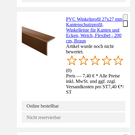
PVC Winkelprofil 27x27 mm -
Kantenschutzprofil,
Winkelleiste für Kanten und
Ecken, Weich, Flexibel - 200
cm, Braun
Artikel wurde noch nicht
bewertet.
(
0
)
Preis — 7,40 € * Alle Preise
inkl. MwSt. und ggf. zzgl.
Versandkosten pro ST
7,40 €
*
/
ST
Online bestellbar
Nicht reservierbar