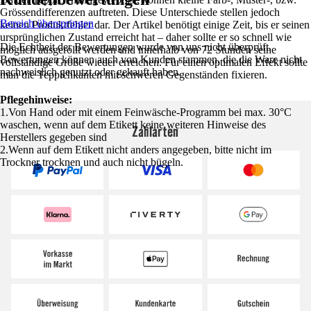
Grössendifferenzen auftreten. Diese Unterschiede stellen jedoch
Bereich überspringen
keinen Produktfehler dar. Der Artikel benötigt einige Zeit, bis er seinen
ursprünglichen Zustand erreicht hat – daher sollte er so schnell wie
Die Echtheit der Bewertungen wurde von uns nicht überprüft.
möglich ausgerollt werden und innerhalb von 72 Stunden seine
Bewertungen können auch von Kunden stammen, die die Ware nicht
vollständige Größe wieder erreichen. Für einen optimalen Effekt sollte
nachweislich genutzt oder gekauft haben.
man die Teppichkanten mit schweren Gegenständen fixieren.
Pflegehinweise:
1.Von Hand oder mit einem Feinwäsche-Programm bei max. 30°C
waschen, wenn auf dem Etikett keine weiteren Hinweise des
Zahlarten
Herstellers gegeben sind
2.Wenn auf dem Etikett nicht anders angegeben, bitte nicht im
Trockner trocknen und auch nicht bügeln.