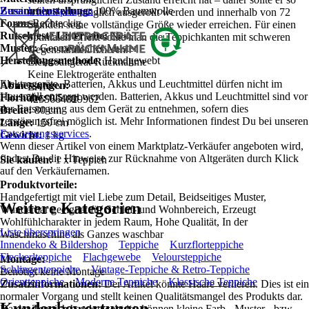
Zusammenstellung:
Bereich überspringen
100% Baumwolle
schnell wie möglich ausgerollt werden und innerhalb von 72
Form:
Rechteckig
Stunden seine vollständige Größe wieder erreichen. Für einen
Rutschfeste Unterseite:
Nein
optimalen Effekt sollte man die Teppichkanten mit schweren
Muster:
Geometrisches Muster
Gegenständen fixieren.
Herstellungsmethode:
Handgewebt
Elektroaltgerät-Rücknahme
Keine Elektrogeräte enthalten
Elektrogeräte, Batterien, Akkus und Leuchtmittel dürfen nicht im
Abmessungen:
EAN
Hausmüll entsorgt werden. Batterien, Akkus und Leuchtmittel sind vor
Florhöhe:
0.5 cm
4255664829962
der Entsorgung aus dem Gerät zu entnehmen, sofern dies
Breite:
80 cm
zerstörungsfrei möglich ist. Mehr Informationen findest Du bei unseren
Länge:
150 cm
Entsorgungsservices
.
Gewicht:
1 kg
Wenn dieser Artikel von einem Marktplatz-Verkäufer angeboten wird,
findest Du die Hinweise zur Rücknahme von Altgeräten durch Klick
Sie kaufen:
1 x Teppich
auf den Verkäufernamen.
Produktvorteile:
Handgefertigt mit viel Liebe zum Detail, Beidseitiges Muster,
Weitere Kategorien
Wunderbar geeignet für Schlaf- und Wohnbereich, Erzeugt
Wohlfühlcharakter in jedem Raum, Hohe Qualität, In der
Liste überspringen
Waschmaschine als Ganzes waschbar
Innendeko & Bildershop
Teppiche
Kurzflorteppiche
Fleckerlteppiche
Flachgewebe
Veloursteppiche
Montage:
Schlingenteppiche
Vintage-Teppiche & Retro-Teppiche
Benötigt keine Montage
Orientteppiche
Moderne Teppiche
Klassische Teppiche
Zusatzinformationen:
Der Artikel könnte Haare verlieren. Dies ist ein
normaler Vorgang und stellt keinen Qualitätsmangel des Produkts dar.
Kundenbewertungen
Da der Teppich handgewebt ist, können kleine Farb-, Muster-, bzw.