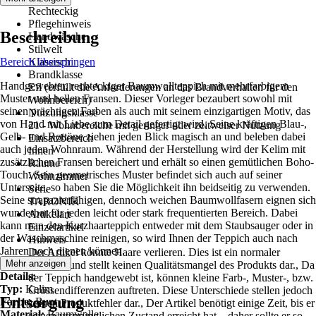
Rechteckig
Pflegehinweis
Beschreibung
Handwäsche
Stilwelt
Bereich überspringen
Klassisch
Brandklasse
Handgewebter, rechteckiger Baumwollteppich mit mehrfarbigem
Efl (erfüllt die Anforderungen an das Brandverhalten für den
Muster und hellen Fransen. Dieser Vorleger bezaubert sowohl mit
Wohnbereich)
seinen prächtigen Farben als auch mit seinem einzigartigen Motiv, das
Nutzungsklasse
von Hand mit Liebe zum Detail gefertigt wird. Seine kräftigen Blau-,
21 - Wohnbereiche mit geringer oder zeitweiser Nutzung
Gelb- und Rottöne ziehen jeden Blick magisch an und beleben dabei
Einsatzbereich
auch jeden Wohnraum. Während der Herstellung wird der Kelim mit
Innen
zusätzlichen Fransen bereichert und erhält so einen gemütlichen Boho-
Räume
Touch. Sein geometrisches Muster befindet sich auch auf seiner
Wohnzimmer
Unterseite, so haben Sie die Möglichkeit ihn beidseitig zu verwenden.
Serie
Seine strapazierfähigen, dennoch weichen Baumwollfasern eignen sich
TARONIK
wunderbar für jeden leicht oder stark frequentierten Bereich. Dabei
Artikelart
kann man den Kurzhaarteppich entweder mit dem Staubsauger oder in
Einzelartikel
der Waschmaschine reinigen, so wird Ihnen der Teppich auch nach
Hinweis
Jahren noch dienen können.
Der Artikel könnte Haare verlieren. Dies ist ein normaler
Mehr anzeigen
Vorgang und stellt keinen Qualitätsmangel des Produkts dar., Da
Details:
der Teppich handgewebt ist, können kleine Farb-, Muster-, bzw.
Typ:
Kelim
Grössendifferenzen auftreten. Diese Unterschiede stellen jedoch
Entsorgung
Farbe:
Bunt
keinen Produktfehler dar., Der Artikel benötigt einige Zeit, bis er
Material:
Baumwolle
seinen ursprünglichen Zustand erreicht hat – daher sollte er so