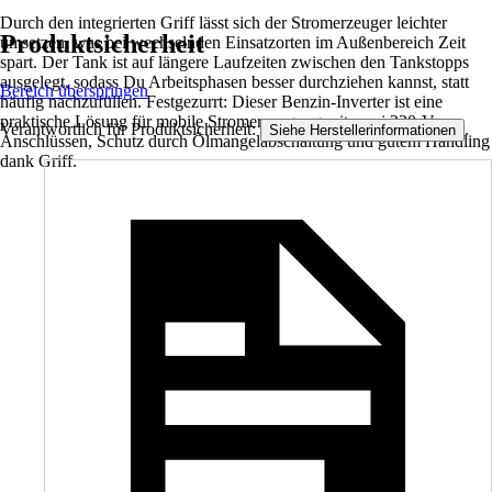
Durch den integrierten Griff lässt sich der Stromerzeuger leichter
Produktsicherheit
umsetzen, was bei wechselnden Einsatzorten im Außenbereich Zeit
spart. Der Tank ist auf längere Laufzeiten zwischen den Tankstopps
ausgelegt, sodass Du Arbeitsphasen besser durchziehen kannst, statt
Bereich überspringen
häufig nachzufüllen. Festgezurrt: Dieser Benzin-Inverter ist eine
praktische Lösung für mobile Stromerzeugung mit zwei 230-V-
Verantwortlich für Produktsicherheit:
.
Siehe Herstellerinformationen
Anschlüssen, Schutz durch Ölmangelabschaltung und gutem Handling
dank Griff.