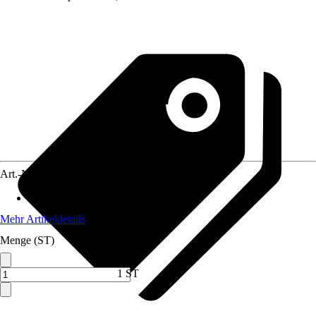
Art.-Nr.
10401019
Max. Leistung 230 V
:
2.200 W
Mehr Artikeldetails
Menge (ST)
1 ST