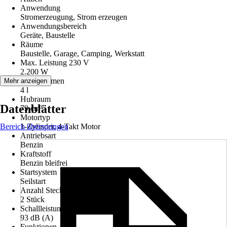
Anwendung
Stromerzeugung, Strom erzeugen
Anwendungsbereich
Geräte, Baustelle
Räume
Baustelle, Garage, Camping, Werkstatt
Max. Leistung 230 V
2.200 W
Tankvolumen
Mehr anzeigen
4 l
Hubraum
Datenblätter
79 cm³
Motortyp
Bereich überspringen
1-Zylinder, 4-Takt Motor
Antriebsart
Benzin
Kraftstoff
Benzin bleifrei
Startsystem
Seilstart
Anzahl Steckdosen 230 V
2 Stück
Schallleistungspegel (Lwa)
93 dB (A)
Funktionen