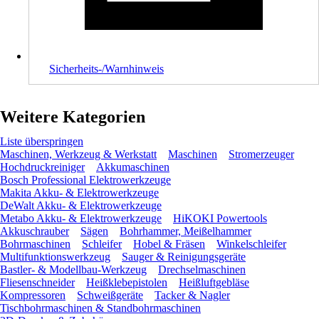
Sicherheits-/Warnhinweis
Weitere Kategorien
Liste überspringen
Maschinen, Werkzeug & Werkstatt
Maschinen
Stromerzeuger
Hochdruckreiniger
Akkumaschinen
Bosch Professional Elektrowerkzeuge
Makita Akku- & Elektrowerkzeuge
DeWalt Akku- & Elektrowerkzeuge
Metabo Akku- & Elektrowerkzeuge
HiKOKI Powertools
Akkuschrauber
Sägen
Bohrhammer, Meißelhammer
Bohrmaschinen
Schleifer
Hobel & Fräsen
Winkelschleifer
Multifunktionswerkzeug
Sauger & Reinigungsgeräte
Bastler- & Modellbau-Werkzeug
Drechselmaschinen
Fliesenschneider
Heißklebepistolen
Heißluftgebläse
Kompressoren
Schweißgeräte
Tacker & Nagler
Tischbohrmaschinen & Standbohrmaschinen