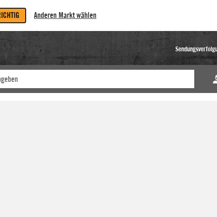
RICHTIG
Anderen Markt wählen
Sendungsverfolg