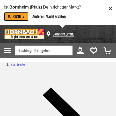
Ist
Bornheim (Pfalz)
Dein richtiger Markt?
JA, RICHTIG
Anderen Markt wählen
Bornheim (Pfalz)
Startseite