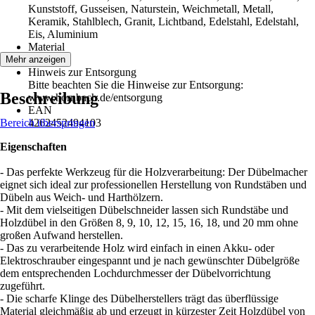
Kunststoff, Gusseisen, Naturstein, Weichmetall, Metall,
Keramik, Stahlblech, Granit, Lichtband, Edelstahl, Edelstahl,
Eis, Aluminium
Material
Stahl
Mehr anzeigen
Hinweis zur Entsorgung
Bitte beachten Sie die Hinweise zur Entsorgung:
Beschreibung
www.hornbach.de/entsorgung
EAN
Bereich überspringen
4262452494103
Eigenschaften
- Das perfekte Werkzeug für die Holzverarbeitung: Der Dübelmacher
eignet sich ideal zur professionellen Herstellung von Rundstäben und
Dübeln aus Weich- und Harthölzern.
- Mit dem vielseitigen Dübelschneider lassen sich Rundstäbe und
Holzdübel in den Größen 8, 9, 10, 12, 15, 16, 18, und 20 mm ohne
großen Aufwand herstellen.
- Das zu verarbeitende Holz wird einfach in einen Akku- oder
Elektroschrauber eingespannt und je nach gewünschter Dübelgröße
dem entsprechenden Lochdurchmesser der Dübelvorrichtung
zugeführt.
- Die scharfe Klinge des Dübelherstellers trägt das überflüssige
Material gleichmäßig ab und erzeugt in kürzester Zeit Holzdübel von