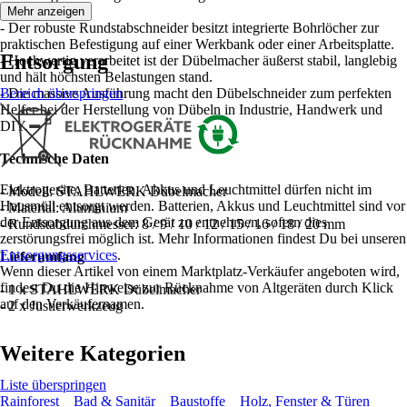
hoher Qualität.
Mehr anzeigen
- Der robuste Rundstabschneider besitzt integrierte Bohrlöcher zur
praktischen Befestigung auf einer Werkbank oder einer Arbeitsplatte.
Entsorgung
- Hochwertig verarbeitet ist der Dübelmacher äußerst stabil, langlebig
und hält höchsten Belastungen stand.
- Die massive Ausführung macht den Dübelschneider zum perfekten
Bereich überspringen
Helfer bei der Herstellung von Dübeln in Industrie, Handwerk und
DIY.
Technische Daten
Elektrogeräte, Batterien, Akkus und Leuchtmittel dürfen nicht im
- Modell: STAHLWERK Dübelmacher
Hausmüll entsorgt werden. Batterien, Akkus und Leuchtmittel sind vor
- Material: Aluminium
der Entsorgung aus dem Gerät zu entnehmen, sofern dies
- Rundstabdurchmesser: 8 / 9 / 10 / 12 / 15 / 16 / 18 / 20 mm
zerstörungsfrei möglich ist. Mehr Informationen findest Du bei unseren
Entsorgungsservices
.
Lieferumfang
Wenn dieser Artikel von einem Marktplatz-Verkäufer angeboten wird,
findest Du die Hinweise zur Rücknahme von Altgeräten durch Klick
- 1 x STAHLWERK Dübelmacher
auf den Verkäufernamen.
- 2 x Justierwerkzeug
Weitere Kategorien
Liste überspringen
Rainforest
Bad & Sanitär
Baustoffe
Holz, Fenster & Türen