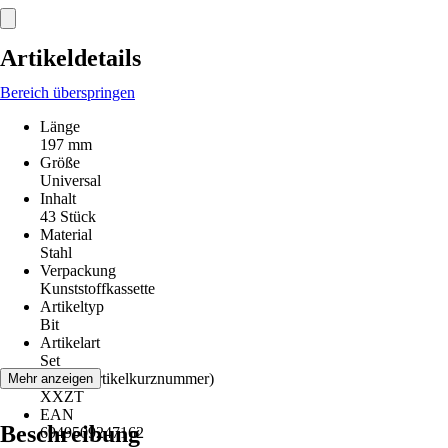
Artikeldetails
Bereich überspringen
Länge
197 mm
Größe
Universal
Inhalt
43 Stück
Material
Stahl
Verpackung
Kunststoffkassette
Artikeltyp
Bit
Artikelart
Set
AKN (Artikelkurznummer)
Mehr anzeigen
XXZT
EAN
Beschreibung
6949509247162