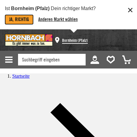
Ist
Bornheim (Pfalz)
Dein richtiger Markt?
JA, RICHTIG
Anderen Markt wählen
Bornheim (Pfalz)
Startseite