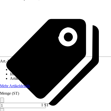
Art.-Nr.
12356545
Größe
:
Universal
Inhalt
:
43 Stück
Artikeltyp
:
Bit
Mehr Artikeldetails
Menge (ST)
1 ST