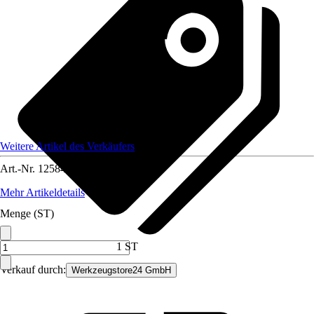
Weitere Artikel des Verkäufers
Art.-Nr.
12584638
Mehr Artikeldetails
Menge (ST)
1 ST
Verkauf durch:
Werkzeugstore24 GmbH