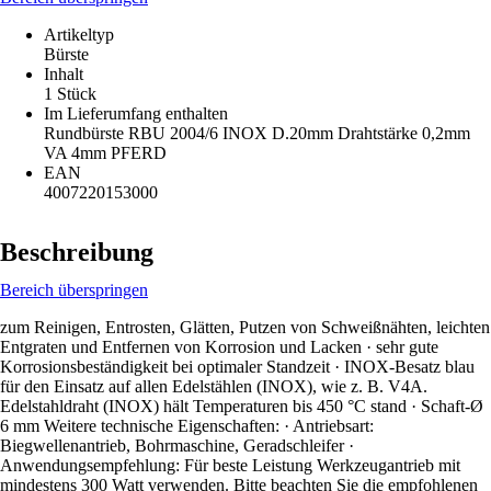
Artikeltyp
Bürste
Inhalt
1 Stück
Im Lieferumfang enthalten
Rundbürste RBU 2004/6 INOX D.20mm Drahtstärke 0,2mm
VA 4mm PFERD
EAN
4007220153000
Beschreibung
Bereich überspringen
zum Reinigen, Entrosten, Glätten, Putzen von Schweißnähten, leichten
Entgraten und Entfernen von Korrosion und Lacken · sehr gute
Korrosionsbeständigkeit bei optimaler Standzeit · INOX-Besatz blau
für den Einsatz auf allen Edelstählen (INOX), wie z. B. V4A.
Edelstahldraht (INOX) hält Temperaturen bis 450 °C stand · Schaft-Ø
6 mm Weitere technische Eigenschaften: · Antriebsart:
Biegwellenantrieb, Bohrmaschine, Geradschleifer ·
Anwendungsempfehlung: Für beste Leistung Werkzeugantrieb mit
mindestens 300 Watt verwenden. Bitte beachten Sie die empfohlenen