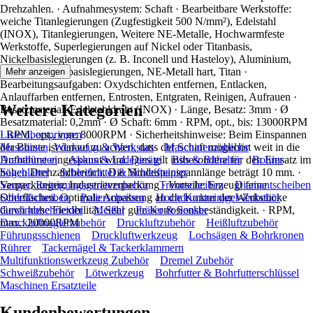
Drehzahlen. · Aufnahmesystem: Schaft · Bearbeitbare Werkstoffe:
weiche Titanlegierungen (Zugfestigkeit 500 N/mm²), Edelstahl
(INOX), Titanlegierungen, Weitere NE-Metalle, Hochwarmfeste
Werkstoffe, Superlegierungen auf Nickel oder Titanbasis,
Nickelbasislegierungen (z. B. Inconell und Hasteloy), Aluminium,
Bronze, Kobaltbasislegierungen, NE-Metall hart, Titan ·
Mehr anzeigen
Bearbeitungsaufgaben: Oxydschichten entfernen, Entlacken,
Anlauffarben entfernen, Entrosten, Entgraten, Reinigen, Aufrauen ·
Weitere Kategorien
Besatzmaterial: Edelstahldraht (INOX) · Länge, Besatz: 3mm · Ø
Besatzmaterial: 0,2mm · Ø Schaft: 6mm · RPM, opt., bis: 13000RPM
· RPM, opt., von: 8000RPM · Sicherheitshinweise: Beim Einspannen
Liste überspringen
der Bürste ist darauf zu achten, dass der Schaft möglichst weit in die
Maschinen, Werkzeug & Werkstatt
Maschinenzubehör
Aufnahme eingespannt wird. Dies gilt insbesondere für den Einsatz im
Drahtbürsten
Akkus & Ladegeräte
Bits & Bithalter
Bohrer
hohen Drehzahlbereich. Die Mindesteinspannlänge beträgt 10 mm. ·
Sägeblätter
Schleifmittel & Schleifpapier
Verpackungen: Industrieverpackung · Vorteile: Erzeugt feine
Sauger, Reinigungsgerätezubehör
Trennscheiben
Diamantscheiben
Oberflächen. Optimale Anpassung an die Kontur der Werkstücke
Schleifscheiben
Polierscheiben
Hochdruckreiniger-Zubehör
durch hohe Flexibilität. Sehr gute Korrosionsbeständigkeit. · RPM,
Gewindeschneider
Meißel
Fräser & Senker
max.: 20000RPM
Druckluftnaglerzubehör
Druckluftzubehör
Heißluftzubehör
Führungsschienen
Druckluftwerkzeug
Lochsägen & Bohrkronen
Rührer
Tackernägel & Tackerklammern
Multifunktionswerkzeug Zubehör
Dremel Zubehör
Schweißzubehör
Lötwerkzeug
Bohrfutter & Bohrfutterschlüssel
Maschinen Ersatzteile
Kundenbewertungen