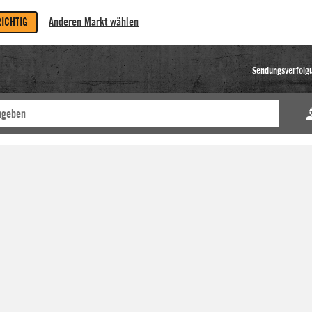
RICHTIG
Anderen Markt wählen
Sendungsverfolg