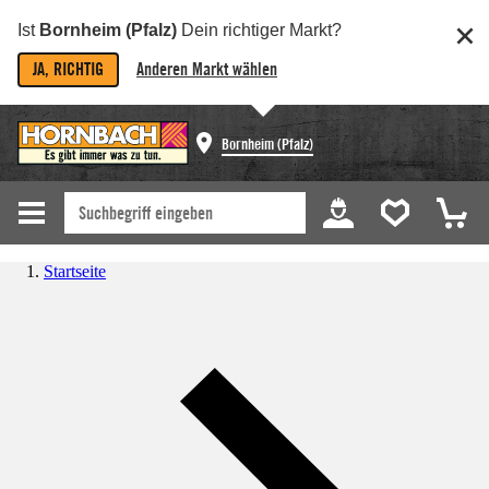
Ist
Bornheim (Pfalz)
Dein richtiger Markt?
JA, RICHTIG
Anderen Markt wählen
Bornheim (Pfalz)
Startseite