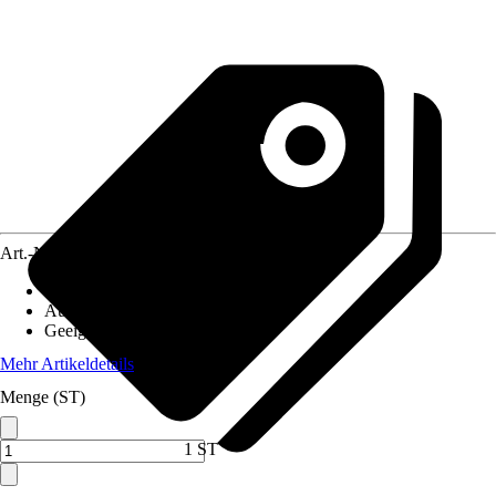
Art.-Nr.
10571134
Artikeltyp
:
Düse
Ausführung
:
Saugrohr
Geeignet für
:
Staubabsaugung
Mehr Artikeldetails
Menge (ST)
1 ST