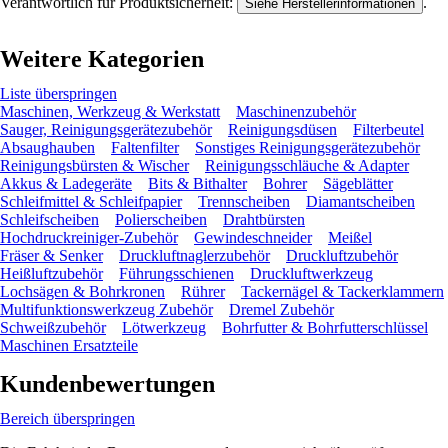
Verantwortlich für Produktsicherheit:
.
Siehe Herstellerinformationen
Weitere Kategorien
Liste überspringen
Maschinen, Werkzeug & Werkstatt
Maschinenzubehör
Sauger, Reinigungsgerätezubehör
Reinigungsdüsen
Filterbeutel
Absaughauben
Faltenfilter
Sonstiges Reinigungsgerätezubehör
Reinigungsbürsten & Wischer
Reinigungsschläuche & Adapter
Akkus & Ladegeräte
Bits & Bithalter
Bohrer
Sägeblätter
Schleifmittel & Schleifpapier
Trennscheiben
Diamantscheiben
Schleifscheiben
Polierscheiben
Drahtbürsten
Hochdruckreiniger-Zubehör
Gewindeschneider
Meißel
Fräser & Senker
Druckluftnaglerzubehör
Druckluftzubehör
Heißluftzubehör
Führungsschienen
Druckluftwerkzeug
Lochsägen & Bohrkronen
Rührer
Tackernägel & Tackerklammern
Multifunktionswerkzeug Zubehör
Dremel Zubehör
Schweißzubehör
Lötwerkzeug
Bohrfutter & Bohrfutterschlüssel
Maschinen Ersatzteile
Kundenbewertungen
Bereich überspringen