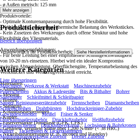
- ø Außen metrisch: 125 mm
Mehr anzeigen
Produktvorteile:
- Optimale Konturenanpassung durch hohe Flexibilität.
Produktsicherheit
- Kühler Schliff und geringe thermische Belastung des Werkstückes.
- Kein Zusetzen des Werkzeuges durch offene Struktur und hohe
Flexibilität des Vliesmaterials.
Bereich überspringen
Anwendungsempfehlungen:
Verantwortlich für Produktsicherheit:
.
Siehe Herstellerinformationen
- Für beste Leistung bei einer empfohlenen Schnittgeschwindigkeit
von 10-20 m/s einsetzen. Hierbei wird ein idealer Kompromiss
zwischen Abtragsleistung, Oberflächengüte, Temperaturbelastung des
Weitere Kategorien
Werkstückes und Werkzeugverschleiß erreicht.
Liste überspringen
Materialien:
Maschinen, Werkzeug & Werkstatt
Maschinenzubehör
- Aluminium
Polierscheiben
Akkus & Ladegeräte
Bits & Bithalter
Bohrer
- Messing
Sägeblätter
Schleifmittel & Schleifpapier
- Bronze
Sauger, Reinigungsgerätezubehör
Trennscheiben
Diamantscheiben
- Stahlguss
Schleifscheiben
Drahtbürsten
Hochdruckreiniger-Zubehör
- Kobaltbasislegierungen
Gewindeschneider
Meißel
Fräser & Senker
- Kupfer
Druckluftnaglerzubehör
Druckluftzubehör
Heißluftzubehör
- Faserverstärkte Duroplaste (GFK, CFK)
Führungsschienen
Druckluftwerkzeug
Lochsägen & Bohrkronen
- Gehärtete, vergütete Stähle über 1.200 N/mm² (< 38 HRC)
Rührer
Tackernägel & Tackerklammern
- Nickelbasislegierungen (z. B. Inconell und Hasteloy)
Multifunktionswerkzeug Zubehör
Dremel Zubehör
- Edelstahl (INOX)