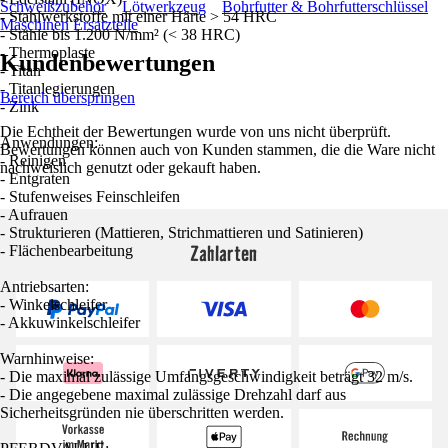
Schweißzubehör
Lötwerkzeug
Bohrfutter & Bohrfutterschlüssel
- Stahlwerkstoffe mit einer Härte > 54 HRC
Maschinen Ersatzteile
- Stähle bis 1.200 N/mm² (< 38 HRC)
- Thermoplaste
Kundenbewertungen
- Titan
- Titanlegierungen
Bereich überspringen
- Zink
Die Echtheit der Bewertungen wurde von uns nicht überprüft.
Anwendungen:
Bewertungen können auch von Kunden stammen, die die Ware nicht
- Reinigen
nachweislich genutzt oder gekauft haben.
- Entgraten
- Stufenweises Feinschleifen
- Aufrauen
- Strukturieren (Mattieren, Strichmattieren und Satinieren)
Zahlarten
- Flächenbearbeitung
Antriebsarten:
- Winkelschleifer
- Akkuwinkelschleifer
Warnhinweise:
- Die maximal zulässige Umfangsgeschwindigkeit beträgt 32 m/s.
- Die angegebene maximal zulässige Drehzahl darf aus
Sicherheitsgründen nie überschritten werden.