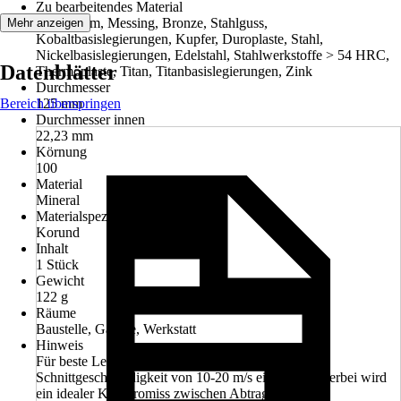
Zu bearbeitendes Material
Aluminium, Messing, Bronze, Stahlguss,
Mehr anzeigen
Kobaltbasislegierungen, Kupfer, Duroplaste, Stahl,
Nickelbasislegierungen, Edelstahl, Stahlwerkstoffe > 54 HRC,
Datenblätter
Thermoplaste, Titan, Titanbasislegierungen, Zink
Durchmesser
Bereich überspringen
125 mm
Durchmesser innen
22,23 mm
Körnung
100
Material
Mineral
Materialspezifizierung
Korund
Inhalt
1 Stück
Gewicht
122 g
Räume
Baustelle, Garage, Werkstatt
Hinweis
Für beste Leistung bei einer empfohlenen
Schnittgeschwindigkeit von 10-20 m/s einsetzen. Hierbei wird
ein idealer Kompromiss zwischen Abtragsleistung,