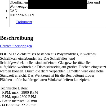
Oberflächengüte, Temperaturbelastung des Werkstückes und
Werkzeugverschleiß erreicht.
EAN
4007220248669
Dokument
Beschreibung
Bereich überspringen
POLINOX-Schleifdiscs bestehen aus Polyamidvlies, in welches
Schleifkorn eingebunden ist. Die Schleifvlies- und
Schleifgewebelamellen sind auf einem Glasgewebestützteller
aufgeklebt, wodurch die Discs stirnseitig auf großen Flächen eingesetzt
werden können. Durch die dicht verpackten Lamellen wird eine hohe
Standzeit erreicht. Das Werkzeug ist für die Bearbeitung großer
Flächen auf drehzahlregelbaren Winkelschleifern konzipiert.
Technische Daten:
- RPM, max.: 3800 RPM
- RPM, opt.: 2300 RPM
- Breite metrisch: 20 mm
- Ø Bohrung: 22.23 mm