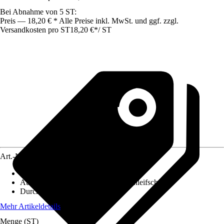
Bei Abnahme von 5 ST:
Preis — 18,20 € * Alle Preise inkl. MwSt. und ggf. zzgl.
Versandkosten pro ST
18,20 €
*
/
ST
Art.-Nr.
10613827
Artikeltyp
:
Scheibe
Ausführung
:
Reinigungsscheibe, Schleifscheibe
Durchmesser
:
125 mm
Mehr Artikeldetails
Menge (ST)