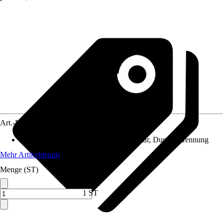
Art.-Nr.
12538244
Anwendungsbereich
:
Backofen, Armatur, Duschabtrennung
Mehr Artikeldetails
Menge (ST)
1 ST