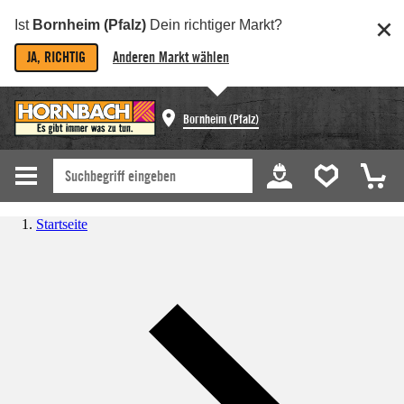
Ist
Bornheim (Pfalz)
Dein richtiger Markt?
JA, RICHTIG
Anderen Markt wählen
Bornheim (Pfalz)
Startseite