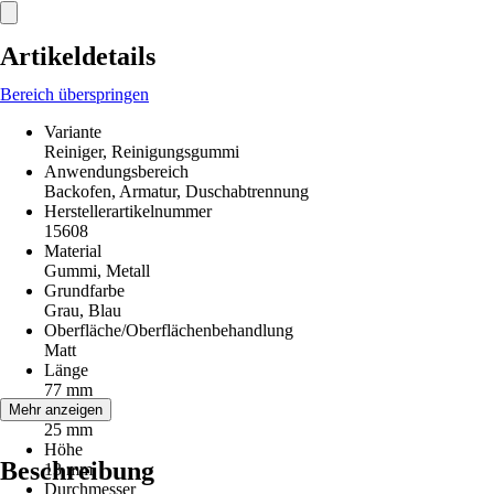
Artikeldetails
Bereich überspringen
Variante
Reiniger, Reinigungsgummi
Anwendungsbereich
Backofen, Armatur, Duschabtrennung
Herstellerartikelnummer
15608
Material
Gummi, Metall
Grundfarbe
Grau, Blau
Oberfläche/Oberflächenbehandlung
Matt
Länge
77 mm
Breite
Mehr anzeigen
25 mm
Höhe
Beschreibung
13 mm
Durchmesser