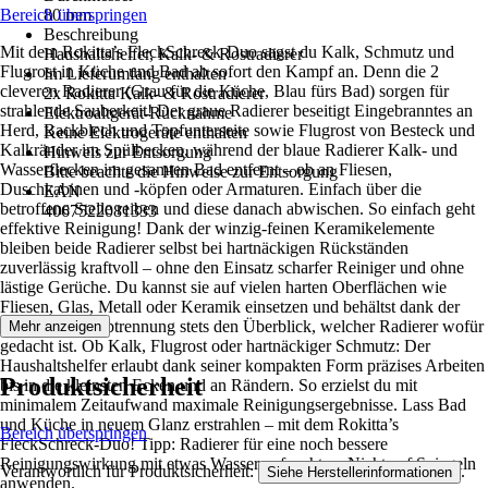
Bereich überspringen
80 mm
Beschreibung
Mit dem Rokitta’s FleckSchreck-Duo sagst du Kalk, Schmutz und
Haushaltshelfer, Kalk- & Rostradierer
Flugrost in Küche und Bad ab sofort den Kampf an. Denn die 2
Im Lieferumfang enthalten
cleveren Radierer (Grau für die Küche, Blau fürs Bad) sorgen für
2x Rokitta Kalk- & Rostradierer
strahlende Sauberkeit! Der graue Radierer beseitigt Eingebranntes an
Elektroaltgerät-Rücknahme
Herd, Backblech und Topfunterseite sowie Flugrost von Besteck und
Keine Elektrogeräte enthalten
Kalkränder im Spülbecken, während der blaue Radierer Kalk- und
Hinweis zur Entsorgung
Wasserflecken im gesamten Bad entfernt – ob an Fliesen,
Bitte beachte die Hinweise zur Entsorgung
Duschkabinen und -köpfen oder Armaturen. Einfach über die
EAN
betroffene Stelle reiben und diese danach abwischen. So einfach geht
4067522081333
effektive Reinigung! Dank der winzig-feinen Keramikelemente
bleiben beide Radierer selbst bei hartnäckigen Rückständen
zuverlässig kraftvoll – ohne den Einsatz scharfer Reiniger und ohne
lästige Gerüche. Du kannst sie auf vielen harten Oberflächen wie
Fliesen, Glas, Metall oder Keramik einsetzen und behältst dank der
praktischen Farbtrennung stets den Überblick, welcher Radierer wofür
Mehr anzeigen
gedacht ist. Ob Kalk, Flugrost oder hartnäckiger Schmutz: Der
Haushaltshelfer erlaubt dank seiner kompakten Form präzises Arbeiten
Produktsicherheit
bis in die kleinsten Ecken und an Rändern. So erzielst du mit
minimalem Zeitaufwand maximale Reinigungsergebnisse. Lass Bad
und Küche in neuem Glanz erstrahlen – mit dem Rokitta’s
Bereich überspringen
FleckSchreck-Duo! Tipp: Radierer für eine noch bessere
Reinigungswirkung mit etwas Wasser anfeuchten. Nicht auf Spiegeln
Verantwortlich für Produktsicherheit:
.
Siehe Herstellerinformationen
anwenden.