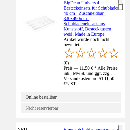
BigDean Universal
Besteckeinsatz für Schubladen
40 cm - Zuschneidbar -
330x490mm -
Schubladeneinsatz aus
Kunststoff, Besteckkasten
weiß, Made in Europe
Artikel wurde noch nicht
bewertet.
(
0
)
Preis — 11,50 € * Alle Preise
inkl. MwSt. und ggf. zzgl.
Versandkosten pro ST
11,50
€
*
/
ST
Online bestellbar
Nicht reservierbar
NEU
Emuca Schubladenorganisator