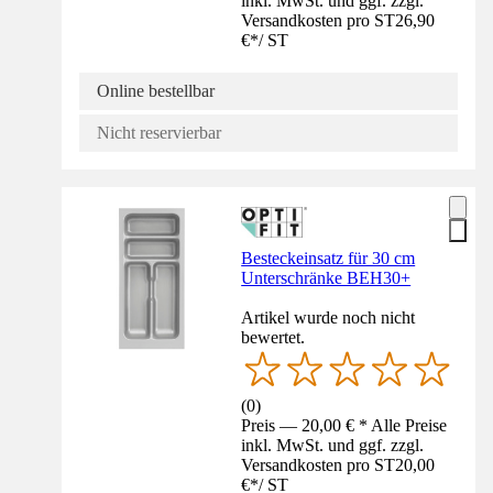
inkl. MwSt. und ggf. zzgl.
Versandkosten pro ST
26,90
€
*
/
ST
Online bestellbar
Nicht reservierbar
Besteckeinsatz für 30 cm
Unterschränke BEH30+
Artikel wurde noch nicht
bewertet.
(
0
)
Preis — 20,00 € * Alle Preise
inkl. MwSt. und ggf. zzgl.
Versandkosten pro ST
20,00
€
*
/
ST