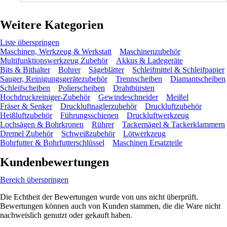
Weitere Kategorien
Liste überspringen
Maschinen, Werkzeug & Werkstatt
Maschinenzubehör
Multifunktionswerkzeug Zubehör
Akkus & Ladegeräte
Bits & Bithalter
Bohrer
Sägeblätter
Schleifmittel & Schleifpapier
Sauger, Reinigungsgerätezubehör
Trennscheiben
Diamantscheiben
Schleifscheiben
Polierscheiben
Drahtbürsten
Hochdruckreiniger-Zubehör
Gewindeschneider
Meißel
Fräser & Senker
Druckluftnaglerzubehör
Druckluftzubehör
Heißluftzubehör
Führungsschienen
Druckluftwerkzeug
Lochsägen & Bohrkronen
Rührer
Tackernägel & Tackerklammern
Dremel Zubehör
Schweißzubehör
Lötwerkzeug
Bohrfutter & Bohrfutterschlüssel
Maschinen Ersatzteile
Kundenbewertungen
Bereich überspringen
Die Echtheit der Bewertungen wurde von uns nicht überprüft.
Bewertungen können auch von Kunden stammen, die die Ware nicht
nachweislich genutzt oder gekauft haben.