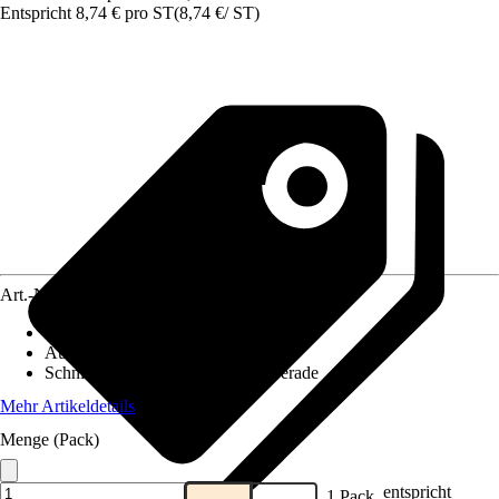
Entspricht 8,74 € pro ST
(
8,74 €
/
ST
)
Art.-Nr.
12578354
Ausführung
:
Multisägeblatt
Aufnahmeschaft
:
Starlock
Schnittart
:
Tauchschnitt, Dünn, Gerade
Mehr Artikeldetails
Menge (Pack)
entspricht
1 Pack