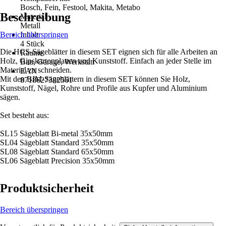
Bosch, Fein, Festool, Makita, Metabo
Beschreibung
Material
Metall
Bereich überspringen
Inhalt
4 Stück
Die HCS-Sägeblätter in diesem SET eignen sich für alle Arbeiten an
Räume
Holz, Gipskartonplatten und Kunststoff. Einfach an jeder Stelle im
Bau, Garage, Werkstatt
Material zu schneiden.
EAN
Mit den BIM-Sägeblättern in diesem SET können Sie Holz,
8718627382561
Kunststoff, Nägel, Rohre und Profile aus Kupfer und Aluminium
sägen.
Set besteht aus:
SL15 Sägeblatt Bi-metal 35x50mm
SL04 Sägeblatt Standard 35x50mm
SL08 Sägeblatt Standard 65x50mm
SL06 Sägeblatt Precision 35x50mm
Produktsicherheit
Bereich überspringen