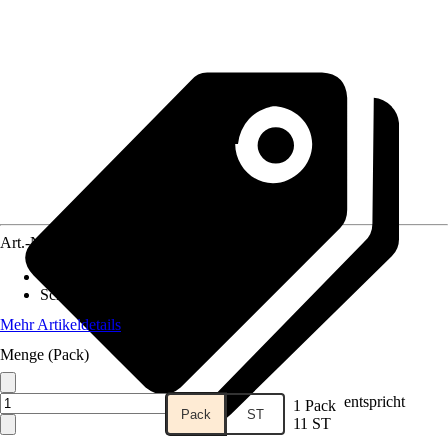
Art.-Nr.
12578353
Ausführung
:
Multisägeblatt
Schnittart
:
Tauchschnitt, Genau
Mehr Artikeldetails
Menge (Pack)
entspricht
1 Pack
Pack
ST
11 ST