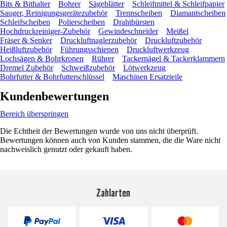
Bits & Bithalter
Bohrer
Sägeblätter
Schleifmittel & Schleifpapier
Sauger, Reinigungsgerätezubehör
Trennscheiben
Diamantscheiben
Schleifscheiben
Polierscheiben
Drahtbürsten
Hochdruckreiniger-Zubehör
Gewindeschneider
Meißel
Fräser & Senker
Druckluftnaglerzubehör
Druckluftzubehör
Heißluftzubehör
Führungsschienen
Druckluftwerkzeug
Lochsägen & Bohrkronen
Rührer
Tackernägel & Tackerklammern
Dremel Zubehör
Schweißzubehör
Lötwerkzeug
Bohrfutter & Bohrfutterschlüssel
Maschinen Ersatzteile
Kundenbewertungen
Bereich überspringen
Die Echtheit der Bewertungen wurde von uns nicht überprüft.
Bewertungen können auch von Kunden stammen, die die Ware nicht
nachweislich genutzt oder gekauft haben.
Zahlarten