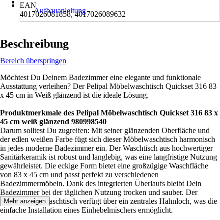
EAN
Aufbauanleitung
4017026081858, 4017026089632
Beschreibung
Bereich überspringen
Möchtest Du Deinem Badezimmer eine elegante und funktionale
Ausstattung verleihen? Der Pelipal Möbelwaschtisch Quickset 316 83
x 45 cm in Weiß glänzend ist die ideale Lösung.
Produktmerkmale des Pelipal Möbelwaschtisch Quickset 316 83 x
45 cm weiß glänzend 980998540
Darum solltest Du zugreifen: Mit seiner glänzenden Oberfläche und
der edlen weißen Farbe fügt sich dieser Möbelwaschtisch harmonisch
in jedes moderne Badezimmer ein. Der Waschtisch aus hochwertiger
Sanitärkeramik ist robust und langlebig, was eine langfristige Nutzung
gewährleistet. Die eckige Form bietet eine großzügige Waschfläche
von 83 x 45 cm und passt perfekt zu verschiedenen
Badezimmermöbeln. Dank des integrierten Überlaufs bleibt Dein
Badezimmer bei der täglichen Nutzung trocken und sauber. Der
Pelipal Möbelwaschtisch verfügt über ein zentrales Hahnloch, was die
Mehr anzeigen
einfache Installation eines Einhebelmischers ermöglicht.