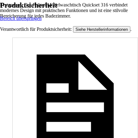
Produktsicherheit
Festgezurrt: Der Pelipal Möbelwaschtisch Quickset 316 verbindet
modernes Design mit praktischen Funktionen und ist eine stilvolle
Bereicherung für jedes Badezimmer.
Bereich überspringen
Verantwortlich für Produktsicherheit:
.
Siehe Herstellerinformationen