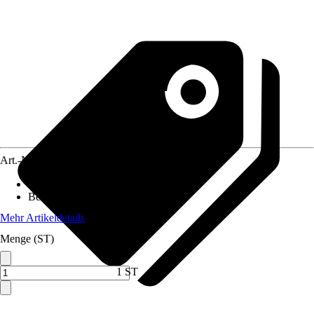
Art.-Nr.
5836954
Material
:
Sanitärkeramik
Beschichtung
:
Ohne Beschichtung
Mehr Artikeldetails
Menge (ST)
1 ST