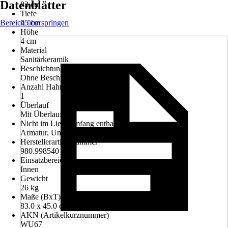
Datenblätter
83 cm
Tiefe
Bereich überspringen
45 cm
Höhe
4 cm
Material
Sanitärkeramik
Beschichtung
Ohne Beschichtung
Anzahl Hahnlöcher
1
Überlauf
Mit Überlauf
Nicht im Lieferumfang enthalten
Armatur, Unterschrank
Herstellerartikelnummer
980.998540
Einsatzbereich
Innen
Gewicht
26 kg
Maße (BxT)
83.0 x 45.0 cm
AKN (Artikelkurznummer)
WU67