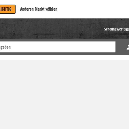
RICHTIG
Anderen Markt wählen
Sendungsverfolg