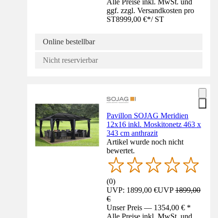
Alle Preise inkl. MwSt. und
ggf. zzgl. Versandkosten pro
ST
8999,00 €
*
/
ST
Online bestellbar
Nicht reservierbar
Pavillon SOJAG Meridien
12x16 inkl. Moskitonetz 463 x
343 cm anthrazit
Artikel wurde noch nicht
bewertet.
(
0
)
UVP: 1899,00 €
UVP
1899,00
€
Unser Preis — 1354,00 € *
Alle Preise inkl. MwSt. und