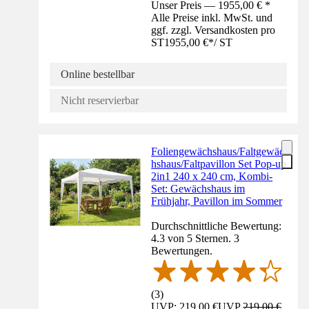
Unser Preis — 1955,00 € *
Alle Preise inkl. MwSt. und
ggf. zzgl. Versandkosten pro
ST
1955,00 €
*
/
ST
Online bestellbar
Nicht reservierbar
Foliengewächshaus/Faltgewäc
hshaus/Faltpavillon Set Pop-up
2in1 240 x 240 cm, Kombi-
Set: Gewächshaus im
Frühjahr, Pavillon im Sommer
Durchschnittliche Bewertung:
4.3 von 5 Sternen. 3
Bewertungen.
(
3
)
UVP: 219,00 €
UVP
219,00 €