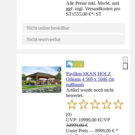
Alle Preise inkl. MwSt. und
ggf. zzgl. Versandkosten pro
ST
1555,00 €
*
/
ST
Nicht online bestellbar
Nicht reservierbar
Pavillon SKAN HOLZ
Orleans 4 569 x 1046 cm
nußbaum
Artikel wurde noch nicht
bewertet.
(
0
)
UVP: 10999,00 €
UVP
10999,00 €
Unser Preis — 8999,00 € *