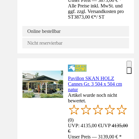
Unser Preis — 3873,00 € *
Alle Preise inkl. MwSt. und
ggf. zzgl. Versandkosten pro
ST
3873,00 €
*
/
ST
Online bestellbar
Nicht reservierbar
Pavillon SKAN HOLZ
Cannes Gr. 3 504 x 504 cm
natur
Artikel wurde noch nicht
bewertet.
(
0
)
UVP: 4135,00 €
UVP
4135,00
€
Unser Preis — 3139,00 € *