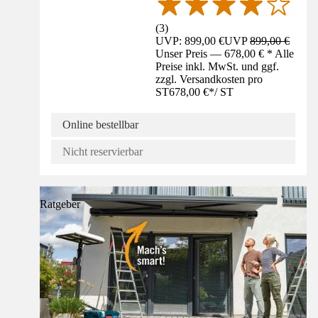
(
3
)
UVP: 899,00 €
UVP
899,00 €
Unser Preis — 678,00 € * Alle
Preise inkl. MwSt. und ggf.
zzgl. Versandkosten pro
ST
678,00 €
*
/
ST
Online bestellbar
Nicht reservierbar
Ratgeber