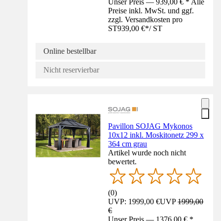
Unser Preis — 939,00 € * Alle
Preise inkl. MwSt. und ggf.
zzgl. Versandkosten pro
ST
939,00 €
*
/
ST
Online bestellbar
Nicht reservierbar
Pavillon SOJAG Mykonos
10x12 inkl. Moskitonetz 299 x
364 cm grau
Artikel wurde noch nicht
bewertet.
(
0
)
UVP: 1999,00 €
UVP
1999,00
€
Unser Preis — 1376,00 € *