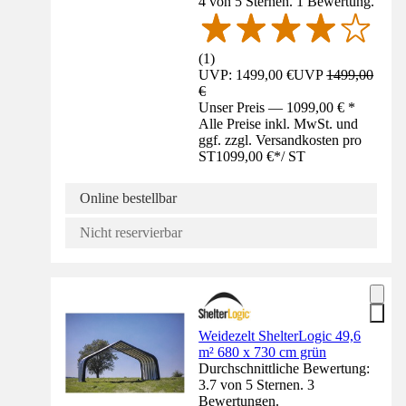
4 von 5 Sternen. 1 Bewertung.
(
1
)
UVP: 1499,00 €
UVP
1499,00
€
Unser Preis — 1099,00 € *
Alle Preise inkl. MwSt. und
ggf. zzgl. Versandkosten pro
ST
1099,00 €
*
/
ST
Online bestellbar
Nicht reservierbar
Weidezelt ShelterLogic 49,6
m² 680 x 730 cm grün
Durchschnittliche Bewertung:
3.7 von 5 Sternen. 3
Bewertungen.