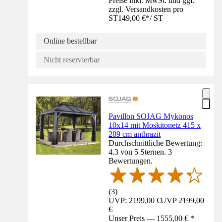
Preise inkl. MwSt. und ggf.
zzgl. Versandkosten pro
ST
149,00 €
*
/
ST
Online bestellbar
Nicht reservierbar
Pavillon SOJAG Mykonos
10x14 mit Moskitonetz 415 x
289 cm anthrazit
Durchschnittliche Bewertung:
4.3 von 5 Sternen. 3
Bewertungen.
(
3
)
UVP: 2199,00 €
UVP
2199,00
€
Unser Preis — 1555,00 € *