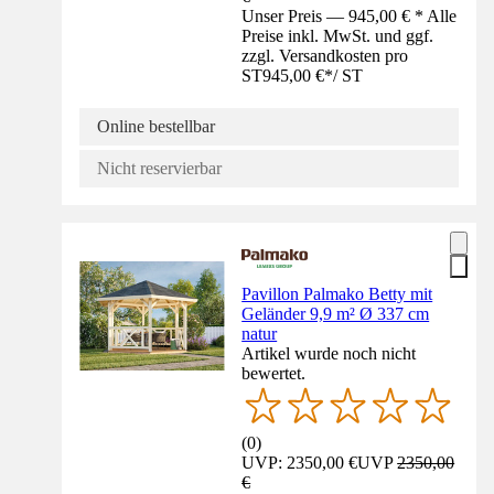
Unser Preis — 945,00 € * Alle
Preise inkl. MwSt. und ggf.
zzgl. Versandkosten pro
ST
945,00 €
*
/
ST
Online bestellbar
Nicht reservierbar
Pavillon Palmako Betty mit
Geländer 9,9 m² Ø 337 cm
natur
Artikel wurde noch nicht
bewertet.
(
0
)
UVP: 2350,00 €
UVP
2350,00
€