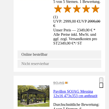
5 von 5 Sternen. 1 Bewertung.
(
1
)
UVP: 2999,00 €
UVP
2999,00
€
Unser Preis — 2349,00 € *
Alle Preise inkl. MwSt. und
ggf. zzgl. Versandkosten pro
ST
2349,00 €
*
/
ST
Online bestellbar
Nicht reservierbar
Pavillon SOJAG Messina
12x16 473x353 cm anthrazit
Durchschnittliche Bewertung:
4 von 5 Sternen. 6