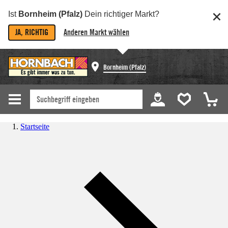
Ist
Bornheim (Pfalz)
Dein richtiger Markt?
JA, RICHTIG
Anderen Markt wählen
Bornheim (Pfalz)
Startseite