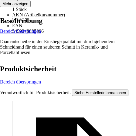
Inhalt
Mehr anzeigen
1 Stück
AKN (Artikelkurznummer)
Beschreibung
WWG4
EAN
Bereich überspringen
5450248835806
Diamantscheibe in der Einstiegsqualität mit durchgehendem
Schneidrand für einen sauberen Schnitt in Keramik- und
Porzellanfliesen.
Produktsicherheit
Bereich überspringen
Verantwortlich für Produktsicherheit:
.
Siehe Herstellerinformationen