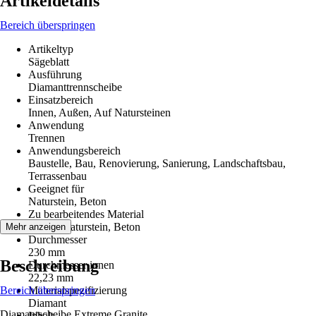
Artikeldetails
Bereich überspringen
Artikeltyp
Sägeblatt
Ausführung
Diamanttrennscheibe
Einsatzbereich
Innen, Außen, Auf Natursteinen
Anwendung
Trennen
Anwendungsbereich
Baustelle, Bau, Renovierung, Sanierung, Landschaftsbau,
Terrassenbau
Geeignet für
Naturstein, Beton
Zu bearbeitendes Material
Granit, Naturstein, Beton
Mehr anzeigen
Durchmesser
230 mm
Beschreibung
Durchmesser innen
22,23 mm
Bereich überspringen
Materialspezifizierung
Diamant
Diamantscheibe Extreme Granite
Inhalt