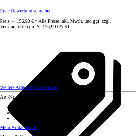
Erste Bewertung schreiben
Preis — 156,90 € * Alle Preise inkl. MwSt. und ggf. zzgl.
Versandkosten pro ST
156,90 €
*
/
ST
Weitere Artikel des Verkäufers
Art.-Nr.
12597409
Artikeltyp
:
Sägeblatt
Ausführung
:
Diamanttrennscheibe
Durchmesser
:
230 mm
Mehr Artikeldetails