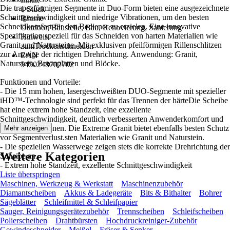
Die trapezförmigen Segmente in Duo-Form bieten eine ausgezeichnete
1 Stück
Schnittgeschwindigkeit und niedrige Vibrationen, um den besten
Räume
Schneidkomfort für den Bediener zu erzielen. Eine innovative
Outdoor, Baustelle, Bau, Renovierung, Sanierung
Spezifikation speziell für das Schneiden von harten Materialien wie
Hinweis
Granit und Natursteine. Mit exklusiven pfeilförmigen Rillenschlitzen
zumTrockenschneiden
zur Anzeige der richtigen Drehrichtung. Anwendung: Granit,
EAN
Naturstein, Betonplatten und Blöcke.
5450248702702
Funktionen und Vorteile:
- Die 15 mm hohen, lasergeschweißten DUO-Segmente mit spezieller
iHD™-Technologie sind perfekt für das Trennen der härteDie Scheibe
hat eine extrem hohe Standzeit, eine exzellente
Schnittgeschwindigkeit, deutlich verbesserten Anwenderkomfort und
geringe Vibrationen. Die Extreme Granit bietet ebenfalls besten Schutz
Mehr anzeigen
vor Segmentverlust.sten Materialien wie Granit und Naturstein.
- Die speziellen Wasserwege zeigen stets die korrekte Drehrichtung der
Weitere Kategorien
Scheibe an.
- Extrem hohe Standzeit, exzellente Schnittgeschwindigkeit
Liste überspringen
Maschinen, Werkzeug & Werkstatt
Maschinenzubehör
Diamantscheiben
Akkus & Ladegeräte
Bits & Bithalter
Bohrer
Sägeblätter
Schleifmittel & Schleifpapier
Sauger, Reinigungsgerätezubehör
Trennscheiben
Schleifscheiben
Polierscheiben
Drahtbürsten
Hochdruckreiniger-Zubehör
Gewindeschneider
Meißel
Fräser & Senker